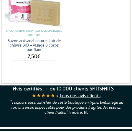
Ajouter
aux
favoris
SAVONS ARTISANAUX - SOINS COSMÉTIQUES
CAPITAINE
Savon artisanal naturel Lait de
chèvre BIO – visage & corps
purifiant
7,50
€
Voir le produit
Avis certifiés : + de 10.000 clients SATISFAITS
★★★★★
>
Tous nos avis clients
“Toujours aussi satisfait de cette boutique en ligne. Emballage au
top Livraison impeccable pour des produits fragiles. Je reste un
client fidèle.”
Frédéric M.