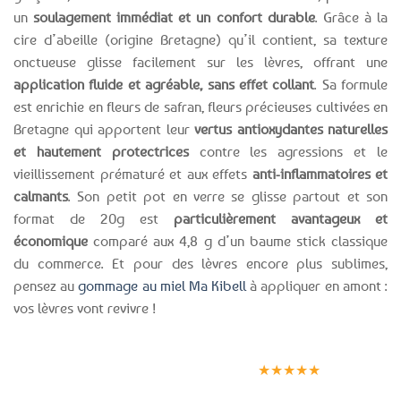
un
soulagement immédiat et un confort durable
. Grâce à la
cire d’abeille (origine Bretagne) qu’il contient, sa texture
onctueuse glisse facilement sur les lèvres, offrant une
application fluide et agréable, sans effet collant
. Sa formule
est enrichie en fleurs de safran, fleurs précieuses cultivées en
Bretagne qui apportent leur
vertus antioxydantes naturelles
et hautement protectrices
contre les agressions et le
vieillissement prématuré et aux effets
anti-inflammatoires et
calmants
. Son petit pot en verre se glisse partout et son
format de 20g est
particulièrement avantageux et
économique
comparé aux 4,8 g d’un baume stick classique
du commerce. Et pour des lèvres encore plus sublimes,
pensez au
gommage au miel Ma Kibell
à appliquer en amont :
vos lèvres vont revivre !
Expédition le
Clients
Paiement
jour même
satisfaits
sécurisé
★★★★★
(voir conditions)