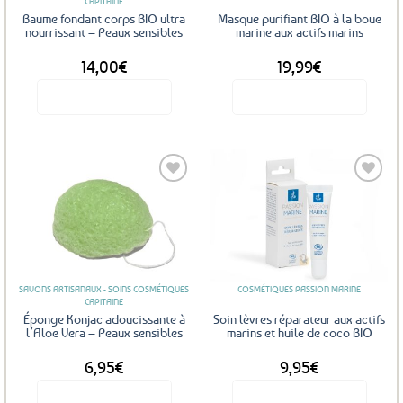
CAPITAINE
Baume fondant corps BIO ultra
Masque purifiant BIO à la boue
nourrissant – Peaux sensibles
marine aux actifs marins
14,00
€
19,99
€
Voir le produit
Voir le produit
Ajouter
Ajouter
aux
aux
favoris
favoris
SAVONS ARTISANAUX - SOINS COSMÉTIQUES
COSMÉTIQUES PASSION MARINE
CAPITAINE
Éponge Konjac adoucissante à
Soin lèvres réparateur aux actifs
l’Aloe Vera – Peaux sensibles
marins et huile de coco BIO
6,95
€
9,95
€
Voir le produit
Voir le produit