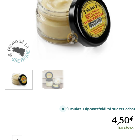
aux
favoris
Cumulez +4
points
fidélité sur cet achat
4,50
€
En stock
quantité de Baume à lèvres au miel et fleurs de safran de Bretagne