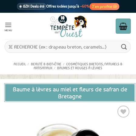
Passer
J’en profite 🐚
☀️ BZH Deals été
Offres iodées jusqu’à
–60%
au
contenu
🩷 CADEAU !
1 cadeau offert
dès 39€ d’achats
Voir cond. 🎁
MENU
📦 Livraison
En point relais dès
3,95€
seulement
Voir cond. 🚚
Recherche
pour :
ACCUEIL
/
BEAUTÉ & BIEN-ÊTRE
/
COSMÉTIQUES BRETONS, NATURELS &
ARTISANAUX
/
BAUMES ET ROUGES À LÈVRES
Baume à lèvres au miel et fleurs de safran de
Bretagne
Ajouter