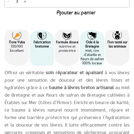
Ajouter au panier
Note Yuka
Fabrication
Formule douce
Ode à la
Non testé sur
100/100
bretonne
nutririve et
Bretagne
les animaux
Excellent
protectrice
miel, cire
d’abeille et
fleurs de safran
100% locaux
Offrez un véritable
soin réparateur et apaisant
à vos lèvres
pour une sensation de douceur et des lèvres lisses et
hydratées grâce à ce
baume à lèvres breton artisanal
au miel
de Bretagne et aux fleurs de safran de Bretagne cultivées à
Étables sur Mer (Côtes d’Armor). Enrichi en beurre de karité,
ce baume à lèvres naturel nourrit intensément, répare et
forme une barrière protectrice qui préservera l’hydratation
et la douceur de vos lèvres. Il lutte efficacement contre les
gerçures, crevasses et sensations de sécheresse, procurant