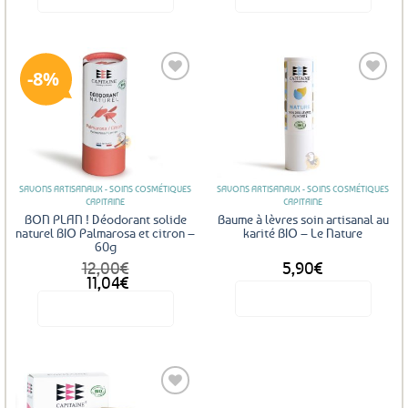
8%
Ajouter
Ajouter
aux
aux
favoris
favoris
SAVONS ARTISANAUX - SOINS COSMÉTIQUES
SAVONS ARTISANAUX - SOINS COSMÉTIQUES
CAPITAINE
CAPITAINE
BON PLAN ! Déodorant solide
Baume à lèvres soin artisanal au
naturel BIO Palmarosa et citron –
karité BIO – Le Nature
60g
12,00
€
5,90
€
Le
Le
11,04
€
prix
prix
Voir le produit
Voir le produit
initial
actuel
était :
est :
12,00€.
11,04€.