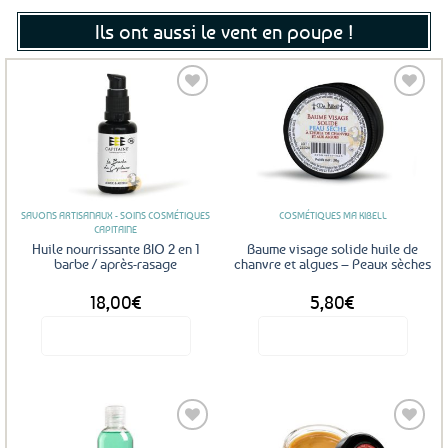
Ils ont aussi le vent en poupe !
Ajouter
Ajouter
aux
aux
favoris
favoris
SAVONS ARTISANAUX - SOINS COSMÉTIQUES
COSMÉTIQUES MA KIBELL
CAPITAINE
Huile nourrissante BIO 2 en 1
Baume visage solide huile de
barbe / après-rasage
chanvre et algues – Peaux sèches
18,00
€
5,80
€
Voir le produit
Voir le produit