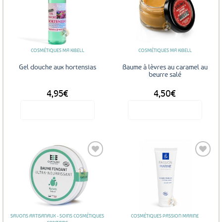
Ajouter
Ajouter
aux
aux
favoris
favoris
COSMÉTIQUES MA KIBELL
COSMÉTIQUES MA KIBELL
Gel douche aux hortensias
Baume à lèvres au caramel au
beurre salé
4,95
€
4,50
€
Voir le produit
Voir le produit
Ajouter
Ajouter
aux
aux
favoris
favoris
SAVONS ARTISANAUX - SOINS COSMÉTIQUES
COSMÉTIQUES PASSION MARINE