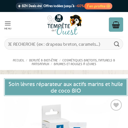
Passer
J’en profite 🐚
☀️ BZH Deals été
Offres iodées jusqu’à
–60%
au
contenu
🩷 CADEAU !
1 cadeau offert
dès 39€ d’achats
Voir cond. 🎁
MENU
📦 Livraison
En point relais dès
3,95€
seulement
Voir cond. 🚚
Recherche
pour :
ACCUEIL
/
BEAUTÉ & BIEN-ÊTRE
/
COSMÉTIQUES BRETONS, NATURELS &
ARTISANAUX
/
BAUMES ET ROUGES À LÈVRES
Soin lèvres réparateur aux actifs marins et huile
de coco BIO
Ajouter