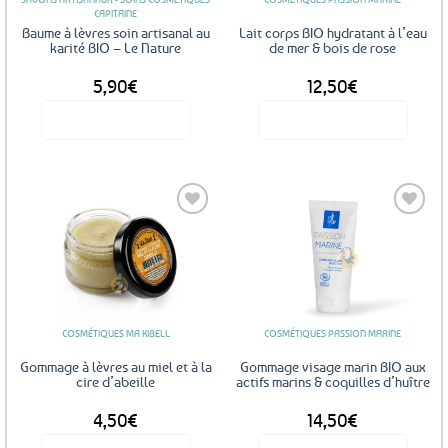
CAPITAINE
Baume à lèvres soin artisanal au
Lait corps BIO hydratant à l’eau
karité BIO – Le Nature
de mer & bois de rose
5,90
€
12,50
€
Voir le produit
Voir le produit
Ajouter
Ajouter
aux
aux
favoris
favoris
COSMÉTIQUES MA KIBELL
COSMÉTIQUES PASSION MARINE
Gommage à lèvres au miel et à la
Gommage visage marin BIO aux
cire d’abeille
actifs marins & coquilles d’huître
4,50
€
14,50
€