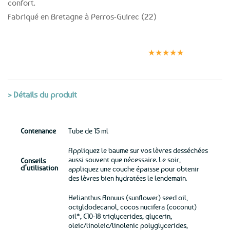
confort.
Fabriqué en Bretagne à Perros-Guirec (22)
Expédition le
Clients
Paiement
jour même
satisfaits
sécurisé
★★★★★
(voir conditions)
> Détails du produit
Contenance
Tube de 15 ml
Appliquez le baume sur vos lèvres desséchées
aussi souvent que nécessaire. Le soir,
Conseils
d’utilisation
appliquez une couche épaisse pour obtenir
des lèvres bien hydratées le lendemain.
Helianthus Annuus (sunflower) seed oil,
octyldodecanol, cocos nucifera (coconut)
oil*, C10-18 triglycerides, glycerin,
oleic/linoleic/linolenic polyglycerides,