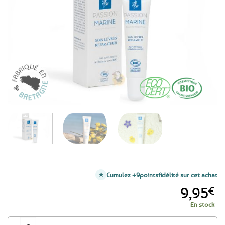
aux
favoris
Cumulez +9
points
fidélité sur cet achat
9,95
€
En stock
quantité de Soin lèvres réparateur aux actifs marins et huile de coco BIO