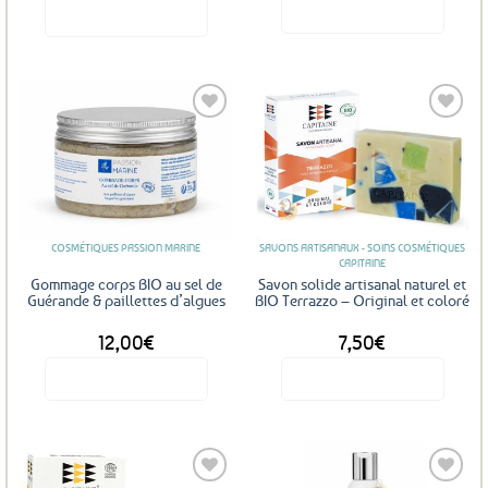
Voir le produit
Voir le produit
initial
actuel
était :
est :
7,50€.
6,99€.
Ce
produit
a
plusieurs
variations.
Les
Ajouter
Ajouter
options
aux
aux
favoris
favoris
peuvent
être
COSMÉTIQUES PASSION MARINE
SAVONS ARTISANAUX - SOINS COSMÉTIQUES
choisies
CAPITAINE
sur
Gommage corps BIO au sel de
Savon solide artisanal naturel et
la
Guérande & paillettes d’algues
BIO Terrazzo – Original et coloré
page
12,00
€
7,50
€
du
produit
Voir le produit
Voir le produit