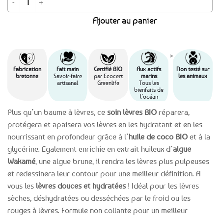
Ajouter au panier
>
Fabrication
Fait main
Certifié BIO
Aux actifs
Non testé sur
bretonne
Savoir-faire
par Ecocert
marins
les animaux
artisanal
Greenlife
Tous les
bienfaits de
l’océan
Plus qu’un baume à lèvres, ce
soin lèvres BIO
réparera,
protégera et apaisera vos lèvres en les hydratant et en les
nourrissant en profondeur grâce à l’
huile de coco BIO
et à la
glycérine. Egalement enrichie en extrait huileux d’
algue
Wakamé
, une algue brune, il rendra les lèvres plus pulpeuses
et redessinera leur contour pour une meilleur définition. A
vous les
lèvres douces et hydratées
! Idéal pour les lèvres
sèches, déshydratées ou desséchées par le froid ou les
rouges à lèvres. Formule non collante pour un meilleur