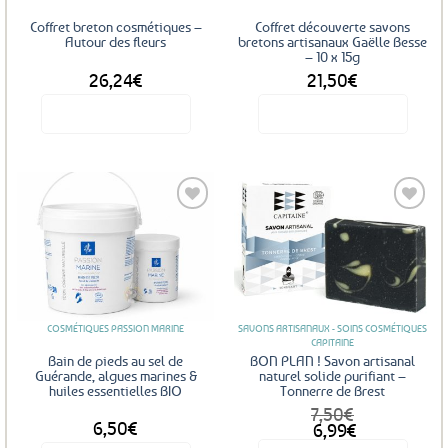
Coffret breton cosmétiques –
Coffret découverte savons
Autour des fleurs
bretons artisanaux Gaëlle Besse
– 10 x 15g
26,24
€
21,50
€
Voir le produit
Voir le produit
Ajouter
Ajouter
aux
aux
favoris
favoris
COSMÉTIQUES PASSION MARINE
SAVONS ARTISANAUX - SOINS COSMÉTIQUES
CAPITAINE
Bain de pieds au sel de
BON PLAN ! Savon artisanal
Guérande, algues marines &
naturel solide purifiant –
huiles essentielles BIO
Tonnerre de Brest
7,50
€
DÈS
6,50
€
Le
Le
6,99
€
prix
prix