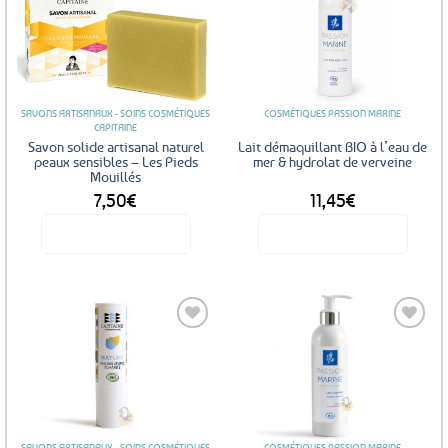
Ajouter
Ajouter
aux
aux
favoris
favoris
SAVONS ARTISANAUX - SOINS COSMÉTIQUES
COSMÉTIQUES PASSION MARINE
CAPITAINE
Savon solide artisanal naturel
Lait démaquillant BIO à l’eau de
peaux sensibles – Les Pieds
mer & hydrolat de verveine
Mouillés
7,50
€
11,45
€
Voir le produit
Voir le produit
Ajouter
Ajouter
aux
aux
favoris
favoris
SAVONS ARTISANAUX - SOINS COSMÉTIQUES
COSMÉTIQUES PASSION MARINE