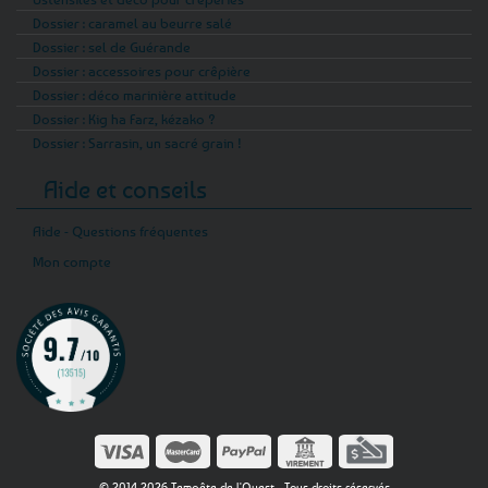
Dossier : caramel au beurre salé
Dossier : sel de Guérande
Dossier : accessoires pour crêpière
Dossier : déco marinière attitude
Dossier : Kig ha Farz, kézako ?
Dossier : Sarrasin, un sacré grain !
Aide et conseils
Aide - Questions fréquentes
Mon compte
© 2014-2026 Tempête de l'Ouest - Tous droits réservés