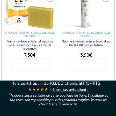
Ajouter
Ajouter
aux
aux
favoris
favoris
SAVONS ARTISANAUX - SOINS COSMÉTIQUES
SAVONS ARTISANAUX - SOINS COSMÉTIQUES
CAPITAINE
CAPITAINE
Savon solide artisanal naturel
Baume à lèvres soin artisanal au
peaux sensibles – Les Pieds
karité BIO – Le Nature
Mouillés
7,50
€
5,90
€
Voir le produit
Voir le produit
Avis certifiés : + de 10.000 clients SATISFAITS
★★★★★
>
Tous nos avis clients
“Toujours aussi satisfait de cette boutique en ligne. Emballage au
top Livraison impeccable pour des produits fragiles. Je reste un
client fidèle.”
Frédéric M.