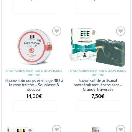
Voir le produit
Voir le produit
Ajouter
Ajouter
aux
aux
favoris
favoris
SAVONS ARTISANAUX - SOINS COSMÉTIQUES
SAVONS ARTISANAUX - SOINS COSMÉTIQUES
CAPITAINE
CAPITAINE
Baume soin corps et visage BIO à
Savon solide artisanal
la rose fraîche – Souplesse &
reminéralisant, énergisant –
douceur
Grande Traversée
14,00
€
7,50
€
Voir le produit
Voir le produit