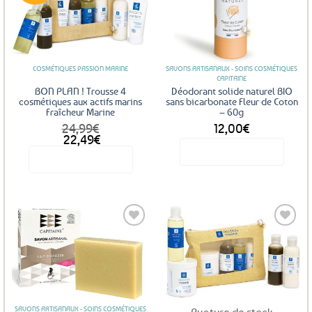
Ajouter
Ajouter
aux
aux
favoris
favoris
COSMÉTIQUES PASSION MARINE
SAVONS ARTISANAUX - SOINS COSMÉTIQUES
CAPITAINE
BON PLAN ! Trousse 4
Déodorant solide naturel BIO
cosmétiques aux actifs marins
sans bicarbonate Fleur de Coton
Fraîcheur Marine
– 60g
24,99
€
12,00
€
Le
Le
22,49
€
prix
prix
Voir le produit
Voir le produit
initial
actuel
était :
est :
24,99€.
22,49€.
Ajouter
Ajouter
aux
aux
favoris
favoris
SAVONS ARTISANAUX - SOINS COSMÉTIQUES
Rupture de stock