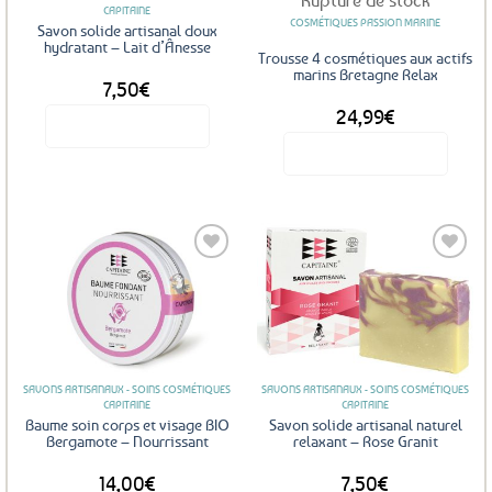
CAPITAINE
COSMÉTIQUES PASSION MARINE
Savon solide artisanal doux
hydratant – Lait d’Ânesse
Trousse 4 cosmétiques aux actifs
marins Bretagne Relax
7,50
€
24,99
€
Voir le produit
Voir le produit
Ajouter
Ajouter
aux
aux
favoris
favoris
SAVONS ARTISANAUX - SOINS COSMÉTIQUES
SAVONS ARTISANAUX - SOINS COSMÉTIQUES
CAPITAINE
CAPITAINE
Baume soin corps et visage BIO
Savon solide artisanal naturel
Bergamote – Nourrissant
relaxant – Rose Granit
14,00
€
7,50
€