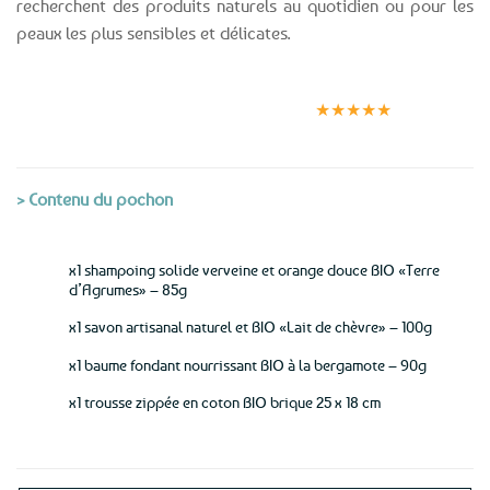
recherchent des produits naturels au quotidien ou pour les
peaux les plus sensibles et délicates.
Expédition le
Clients
Paiement
jour même
satisfaits
sécurisé
★★★★★
(voir conditions)
> Contenu du pochon
x1 shampoing solide verveine et orange douce BIO «Terre
d’Agrumes» – 85g
x1 savon artisanal naturel et BIO «Lait de chèvre» – 100g
x1 baume fondant nourrissant BIO à la bergamote – 90g
x1 trousse zippée en coton BIO brique 25 x 18 cm