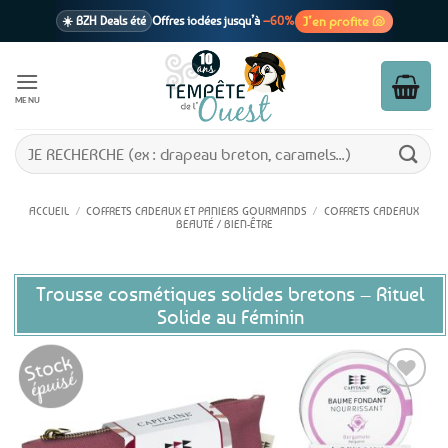
Passer
J’en profite 🐚
☀️ BZH Deals été
Offres iodées jusqu’à
–60%
au
contenu
🩷 CADEAU !
1 cadeau offert
dès 39€ d’achats
Voir cond. 🎁
MENU
📦 Livraison
En point relais dès
3,95€
seulement
Voir cond. 🚚
Recherche
pour :
ACCUEIL
/
COFFRETS CADEAUX ET PANIERS GOURMANDS
/
COFFRETS CADEAUX
BEAUTÉ / BIEN-ÊTRE
Trousse cosmétiques solides bretons – Rituel
Solide au Féminin
Ajouter