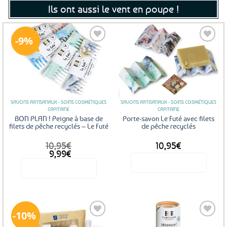
Ils ont aussi le vent en poupe !
9%
Ajouter
Ajouter
aux
aux
favoris
favoris
SAVONS ARTISANAUX - SOINS COSMÉTIQUES
SAVONS ARTISANAUX - SOINS COSMÉTIQUES
CAPITAINE
CAPITAINE
BON PLAN ! Peigne à base de
Porte-savon Le Futé avec filets
filets de pêche recyclés – Le Futé
de pêche recyclés
10,95
€
10,95
€
Le
Le
9,99
€
prix
prix
Voir le produit
Voir le produit
initial
actuel
était :
est :
10,95€.
9,99€.
10%