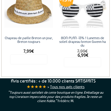
Ajouter
Ajouter
aux
aux
favoris
favoris
Chapeau de paille Breton un jour,
BON PLAN -13% ! Lunettes de
Breton toujours
soleil drapeau breton Gwenn ha
du
7,99
€
7,99
€
Le
Le
6,99
€
prix
prix
Voir le produit
Voir le produit
initial
actuel
était :
est :
7,99€.
6,99€.
Avis certifiés : + de 10.000 clients SATISFAITS
★★★★★
>
Tous nos avis clients
“Toujours aussi satisfait de cette boutique en ligne. Emballage au
top Livraison impeccable pour des produits fragiles. Je reste un
client fidèle.”
Frédéric M.