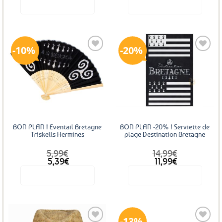
Voir le produit
Voir le produit
10%
20%
Ajouter
Ajouter
aux
aux
favoris
favoris
BON PLAN ! Eventail Bretagne
BON PLAN -20% ! Serviette de
Triskells Hermines
plage Destination Bretagne
5,99
€
14,99
€
Le
Le
Le
Le
5,39
€
11,99
€
prix
prix
prix
prix
Voir le produit
Voir le produit
initial
actuel
initial
actuel
était :
est :
était :
est :
5,99€.
5,39€.
14,99€.
11,99€.
13%