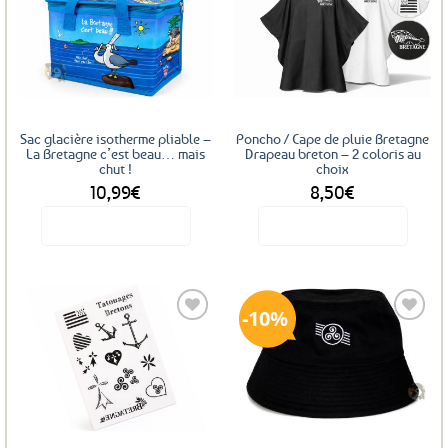
Ajouter
Ajouter
aux
aux
favoris
favoris
Sac glacière isotherme pliable –
Poncho / Cape de pluie Bretagne
La Bretagne c’est beau… mais
Drapeau breton – 2 coloris au
chut !
choix
10,99
€
8,50
€
Voir le produit
Voir le produit
Ce
produit
a
10%
plusieurs
variations.
Les
Ajouter
Ajouter
options
aux
aux
favoris
favoris
peuvent
être
choisies