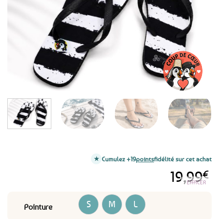
favoris
Cumulez +19
points
fidélité sur cet achat
19,99
€
EFFACER
S
M
L
Pointure