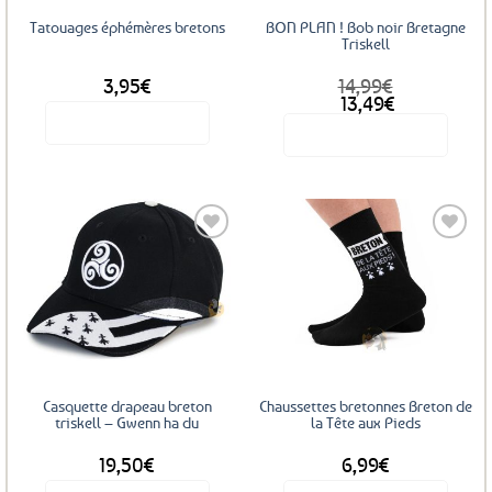
sur
Tatouages éphémères bretons
BON PLAN ! Bob noir Bretagne
la
Triskell
page
3,95
€
14,99
€
du
Le
Le
13,49
€
produit
prix
prix
Voir le produit
Voir le produit
initial
actuel
était :
est :
14,99€.
13,49€.
Ajouter
Ajouter
aux
aux
favoris
favoris
Casquette drapeau breton
Chaussettes bretonnes Breton de
triskell – Gwenn ha du
la Tête aux Pieds
19,50
€
6,99
€