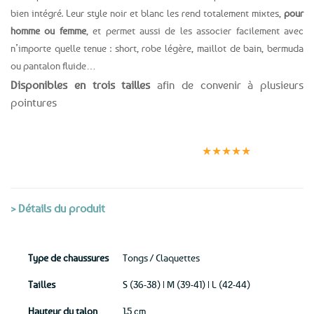
bien intégré. Leur style noir et blanc les rend totalement mixtes,
pour
homme ou femme
, et permet aussi de les associer facilement avec
n’importe quelle tenue : short, robe légère, maillot de bain, bermuda
ou pantalon fluide…
Disponibles en trois tailles
afin de convenir à plusieurs
pointures
Expédition le
Clients
Paiement
jour même
satisfaits
sécurisé
★★★★★
(voir conditions)
> Détails du produit
Type de chaussures
Tongs / Claquettes
Tailles
S (36-38) | M (39-41) | L (42-44)
Hauteur du talon
1.5 cm