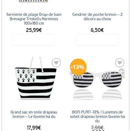
Serviette de plage Drap de bain
Cendrier de poche breton – 2
Bretagne Triskells Hermines
décors au choix
100×180 cm
25,99
€
6,50
€
Voir le produit
Voir le produit
Ce
produit
a
13%
plusieurs
variations.
Les
Ajouter
Ajouter
options
aux
aux
favoris
favoris
peuvent
être
choisies
sur
Grand sac en toile drapeau
BON PLAN -13% ! Lunettes de
la
breton – Le Gwenn ha du
soleil drapeau breton Gwenn ha
du
page
17,99
€
7,99
€
du