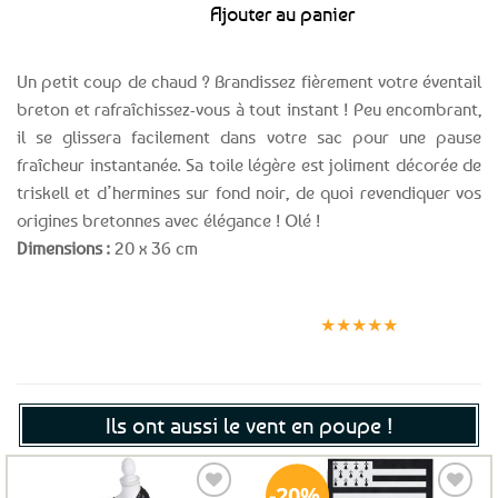
Ajouter au panier
5,99€.
5,39€.
Un petit coup de chaud ? Brandissez fièrement votre éventail
breton et rafraîchissez-vous à tout instant ! Peu encombrant,
il se glissera facilement dans votre sac pour une pause
fraîcheur instantanée. Sa toile légère est joliment décorée de
triskell et d’hermines sur fond noir, de quoi revendiquer vos
origines bretonnes avec élégance ! Olé !
Dimensions :
20 x 36 cm
Expédition le
Clients
Paiement
jour même
satisfaits
sécurisé
★★★★★
(voir conditions)
Ils ont aussi le vent en poupe !
20%