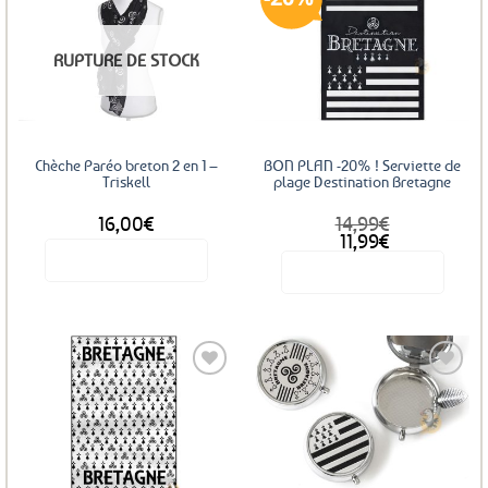
Ajouter
Ajouter
RUPTURE DE STOCK
aux
aux
favoris
favoris
Chèche Paréo breton 2 en 1 –
BON PLAN -20% ! Serviette de
Triskell
plage Destination Bretagne
16,00
€
14,99
€
Le
Le
11,99
€
prix
prix
Voir le produit
Voir le produit
initial
actuel
était :
est :
14,99€.
11,99€.
Ajouter
Ajouter
aux
aux
favoris
favoris