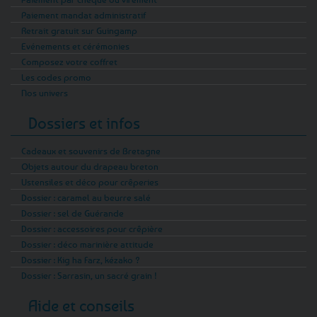
Paiement mandat administratif
Retrait gratuit sur Guingamp
Evénements et cérémonies
Composez votre coffret
Les codes promo
Nos univers
Dossiers et infos
Cadeaux et souvenirs de Bretagne
Objets autour du drapeau breton
Ustensiles et déco pour crêperies
Dossier : caramel au beurre salé
Dossier : sel de Guérande
Dossier : accessoires pour crêpière
Dossier : déco marinière attitude
Dossier : Kig ha Farz, kézako ?
Dossier : Sarrasin, un sacré grain !
Aide et conseils