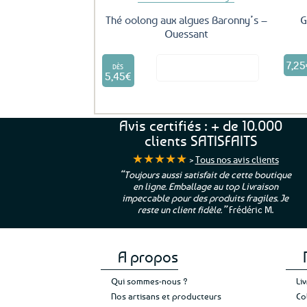
Thé oolong aux algues Baronny’s –
G
Ouessant
Ce
7,25
Voir le produit
produit
DÈS
5,45
€
a
plusieurs
variations.
Les
Avis certifiés : + de 10.000
options
clients SATISFAITS
peuvent
★★★★★
>
Tous nos avis clients
être
ur. La Bretagne à
“Toujours aussi satisfait de cette boutique
choisies
en ligne. Emballage au top Livraison
 moi qui suis si loin
sur
impeccable pour des produits fragiles. Je
e”
Cathy P.
la
reste un client fidèle.”
Frédéric M.
page
du
produit
A propos
Qui sommes-nous ?
Li
Nos artisans et producteurs
Co