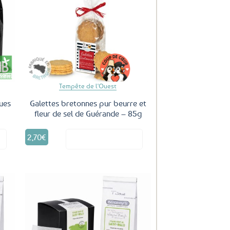
uter
Ajouter
ux
aux
oris
favoris
Tempête de l'Ouest
ues
Galettes bretonnes pur beurre et
fleur de sel de Guérande – 85g
2,70
€
it
Voir le produit
uter
Ajouter
ux
aux
oris
favoris