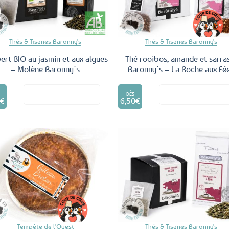
sur
sur
la
la
page
page
du
du
Thés & Tisanes Baronny's
Thés & Tisanes Baronny's
produit
produit
vert BIO au jasmin et aux algues
Thé rooibos, amande et sarra
– Molène Baronny’s
Baronny’s – La Roche aux Fé
Ce
Ce
Voir le produit
Voir le produ
produit
produit
DÈS
0
€
6,50
€
a
a
plusieurs
plusieurs
variations.
variations.
Les
Les
options
options
peuvent
peuvent
être
être
Ajouter
Ajo
aux
a
choisies
choisies
favoris
fav
sur
sur
la
la
page
page
du
du
Tempête de l'Ouest
Thés & Tisanes Baronny's
produit
produit