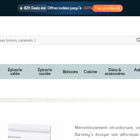
J’en profite 🐚
☀️ BZH Deals été
Offres iodées jusqu’à
–60%
🩷 CADEAU !
1 cadeau offert
dès 39€ d’achats
Voir cond. 🎁
📦 Livraison
En point relais dès
3,95€
seulement
Voir cond. 🚚
Épicerie
Épicerie
Déco &
Aut
Boissons
Cuisine
salée
sucrée
accessoires
 de Rhuys Baronny’s
Merveilleusement réconfortant, c
Baronny’s évoque une délicieuse