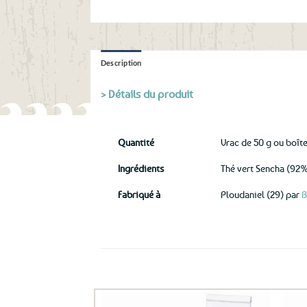
Description
> Détails du produit
Quantité
Vrac de 50 g ou boît
Ingrédients
Thé vert Sencha (92%
Fabriqué à
Ploudaniel (29) par
B
Ils ont aussi le vent en poupe !