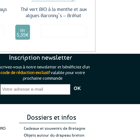
Pays
Thé vert BIO à la menthe et aux
algues Baronny’s – Bréhat
Ce
it
Voir le produit
produit
DÈS
5,35
€
a
plusieurs
variations.
Les
Inscription newsletter
options
scrivez-vous à notre newsletter et bénéficiez d'un
peuvent
code de réduction exclusif
valable pour votre
être
prochaine commande
que je pouvais pas
“C’est agréable et tout aussi rassurant
“
choisies
 ;)
de constater qu’il n’y a pas de petite
l’oue
sur
e de mon achat et
commande, mais un client à satisfaire.”
rapid
la
gez rien”
Jade C.
Guy H.
Vive 
page
du
produit
Dossiers et infos
PRO
Cadeaux et souvenirs de Bretagne
Objets autour du drapeau breton