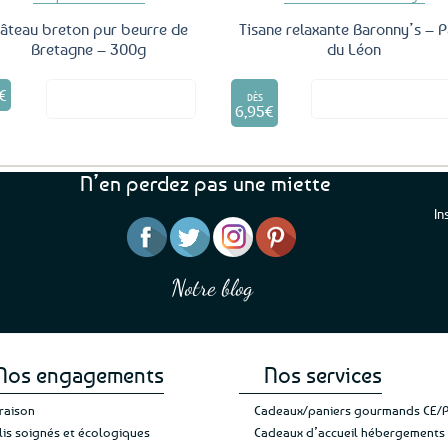
âteau breton pur beurre de
Tisane relaxante Baronny’s – 
Bretagne – 300g
du Léon
Ce
€
Voir le produit
Voir le produ
produit
DÈS
6,95
€
a
plusieurs
variations.
Les
N’en perdez pas une miette
options
In
peuvent
être
“J’ai mis 5 étoiles parce 
“Une boutique que je recommande pour
choisies
en mettre 6
leur sérieux, des bons et beaux produits
sur
Notre blog
Je suis plus que satisfait
et une équipe à l’écoute :-)”
Patricia M.
la
de ma livraison. Ne chan
page
du
produit
Nos engagements
Nos services
vraison
Cadeaux/paniers gourmands CE/
lis soignés et écologiques
Cadeaux d’accueil hébergements