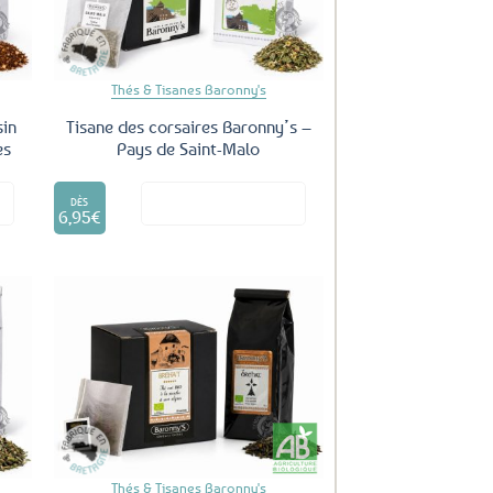
Thés & Tisanes Baronny's
sin
Tisane des corsaires Baronny’s –
es
Pays de Saint-Malo
Ce
it
Voir le produit
produit
DÈS
6,95
€
a
plusieurs
variations.
Les
options
peuvent
être
uter
Ajouter
ux
aux
choisies
oris
favoris
sur
la
page
du
Thés & Tisanes Baronny's
produit