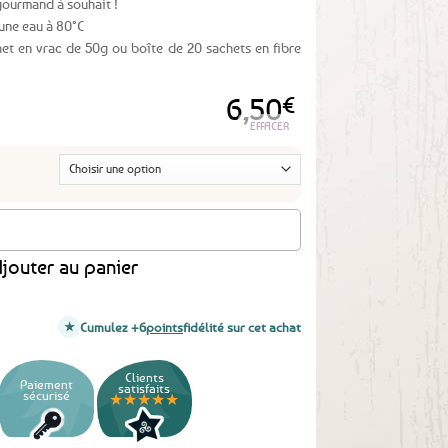
gourmand à souhait !
 une eau à 80°C
et en vrac de 50g ou boîte de 20 sachets en fibre
6,50
€
EFFACER
de - Pays de Rhuys Baronny’s
jouter au panier
Cumulez +6
points
fidélité sur cet achat
Clients
Paiement
satisfaits
sécurisé
★★★★★