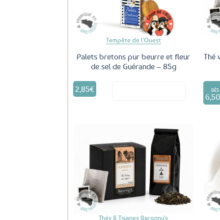
sur
la
page
du
Tempête de l'Ouest
produit
Palets bretons pur beurre et fleur
Thé 
de sel de Guérande – 85g
2,85
€
Voir le produit
DÈS
6,5
Ajouter
aux
favoris
Thés & Tisanes Baronny's