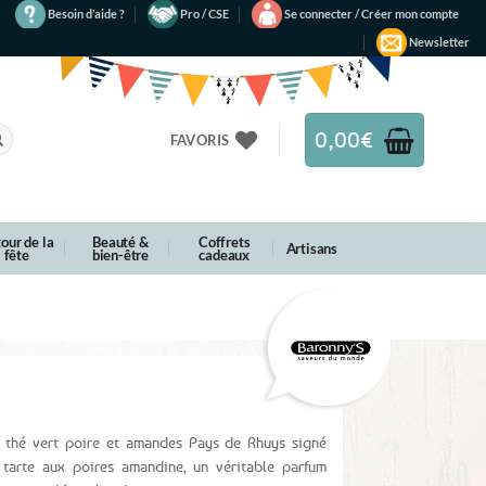
Besoin d’aide ?
Pro / CSE
Se connecter / Créer mon compte
Newsletter
0,00
€
FAVORIS
our de la
Beauté &
Coffrets
Artisans
fête
bien-être
cadeaux
e thé vert poire et amandes Pays de Rhuys signé
 tarte aux poires amandine, un véritable parfum