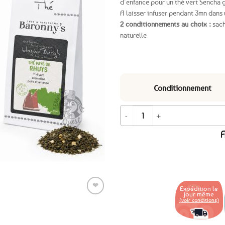
d’enfance pour un thé vert Sencha 
A laisser infuser pendant 3mn dans
Ajouter
2 conditionnements au choix :
sach
aux
naturelle
favoris
Conditionnement
quantité de Thé vert poire et aman
A
❤
Expédition le
jour même
(voir conditions)
Ajouter