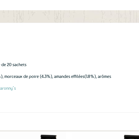
aux
favoris
e de 20 sachets
), morceaux de poire (4.3%), amandes effilées(1.8%), arômes
aronny’s