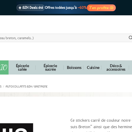
J’en profite 🐚
☀️ BZH Deals été
Offres iodées jusqu’à
–60%
🩷 CADEAU !
1 cadeau offert
dès 39€ d’achats
Voir cond. 🎁
📦 Livraison
En point relais dès
3,95€
seulement
Voir cond. 🚚
IO
Épicerie
Épicerie
Déco &
Boissons
Cuisine
salée
sucrée
accessoires
S
/
AUTOCOLLANTS BZH / BRETAGNE
n
Ce stickers carré de couleur noire
suis Breton” ainsi que des hermin