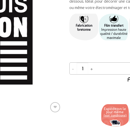
dessous. Idéal pour décorer une ca
ou même votre électroménager et tou
Ajouter
aux
favoris
Fabrication
Film transfert
bretonne
Impression haute
qualité / durabilité
maximale
quantité de Autocollant Sticker Je 
A
❤
Expédition le
jour même
(voir conditions)
Ajouter