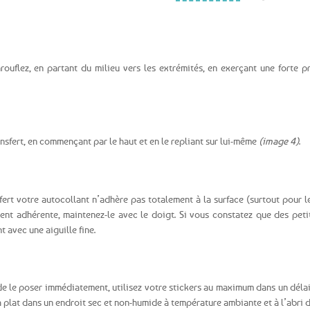
ouflez, en partant du milieu vers les extrémités, en exerçant une forte p
ansfert, en commençant par le haut et en le repliant sur lui-même
(image 4)
.
sfert votre autocollant n’adhère pas totalement à la surface (surtout pour l
ment adhérente, maintenez-le avec le doigt. Si vous constatez que des peti
 avec une aiguille fine.
de le poser immédiatement, utilisez votre stickers au maximum dans un déla
 plat dans un endroit sec et non-humide à température ambiante et à l’abri du