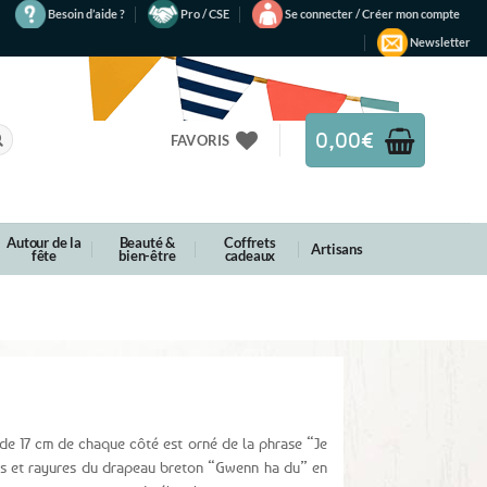
Besoin d’aide ?
Pro / CSE
Se connecter / Créer mon compte
Newsletter
0,00
€
FAVORIS
Autour de la
Beauté &
Coffrets
Artisans
fête
bien-être
cadeaux
 de 17 cm de chaque côté est orné de la phrase “Je
es et rayures du drapeau breton “Gwenn ha du” en