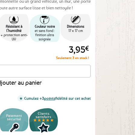
mionnette ou un grand véhicule, un mur, une porte
te autre surface lisse et bien nettoyée !
Résistant à
Couleur noire
Dimensions
l’humidité
et sans fond :
17 x 17 cm
+ protection anti-
finition ultra
UV
soignée
3,95
€
Seulement 3 en stock !
suis Breton
jouter au panier
Cumulez +3
points
fidélité sur cet achat
Clients
Paiement
satisfaits
sécurisé
★★★★★