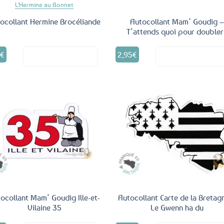
L'Hermine au Bonnet
ocollant Hermine Brocéliande
Autocollant Mam’ Goudig 
T’attends quoi pour doubler
0
€
2,95
€
Voir le produit
Voir le produ
Ajouter
Ajo
aux
a
favoris
fav
ocollant Mam’ Goudig Ille-et-
Autocollant Carte de la Bretag
Vilaine 35
Le Gwenn ha du