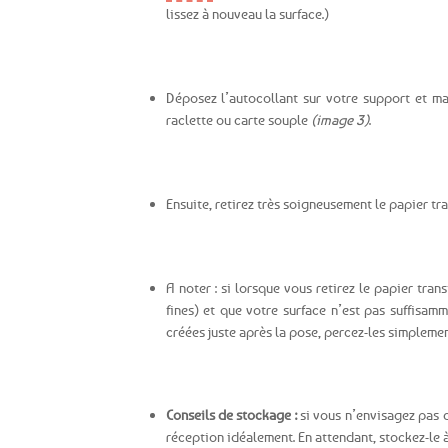
lissez à nouveau la surface.)
Déposez l’autocollant sur votre support et mar
raclette ou carte souple
(image 3)
.
Ensuite, retirez très soigneusement le papier tr
A noter : si lorsque vous retirez le papier tran
fines) et que votre surface n’est pas suffisam
créées juste après la pose, percez-les simplement
Conseils de stockage :
si vous n’envisagez pas 
réception idéalement. En attendant, stockez-le à