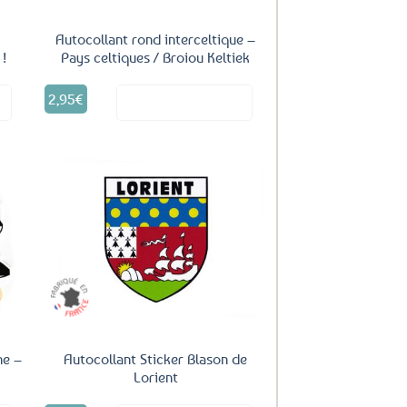
du
produit
–
Autocollant rond interceltique –
 !
Pays celtiques / Broiou Keltiek
2,95
€
it
Voir le produit
uter
Ajouter
ux
aux
oris
favoris
ne –
Autocollant Sticker Blason de
Lorient