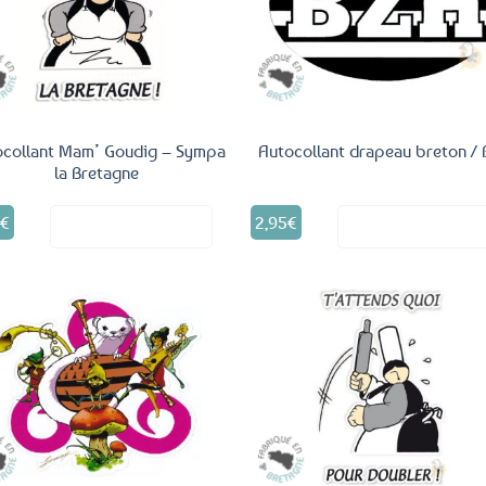
aux
a
favoris
fav
ocollant Mam’ Goudig – Sympa
Autocollant drapeau breton /
la Bretagne
5
€
2,95
€
Voir le produit
Voir le produ
Ajouter
Ajo
aux
a
favoris
fav