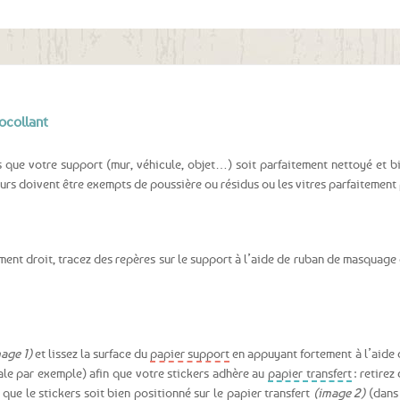
aux
favoris
ocollant
 que votre support (mur, véhicule, objet…) soit parfaitement nettoyé et bi
murs doivent être exempts de poussière ou résidus ou les vitres parfaitement
tement droit, tracez des repères sur le support à l’aide de ruban de masquage
age 1)
et lissez la surface du
papier support
en appuyant fortement à l’aide 
ale par exemple) afin que votre stickers adhère au
papier transfert
: retirez
que le stickers soit bien positionné sur le
papier transfert
(image 2)
(dans 