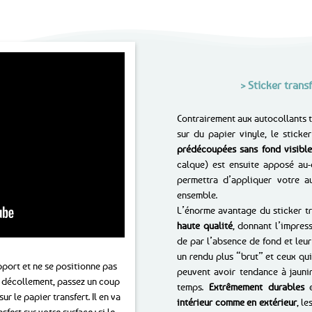
> Sticker tran
Contrairement aux autocollants t
sur du papier vinyle, le sticker
prédécoupées sans fond visible
calque) est ensuite apposé au-
permettra d’appliquer votre a
ensemble.
L’énorme avantage du sticker tr
haute qualité
, donnant l’impress
de par l’absence de fond et leur 
un rendu plus “brut” et ceux qu
upport et ne se positionne pas
peuvent avoir tendance à jaunir
u décollement, passez un coup
temps.
Extrêmement durables
e
ur le papier transfert. Il en va
intérieur comme en extérieur
, l
ert sur votre surface : si le