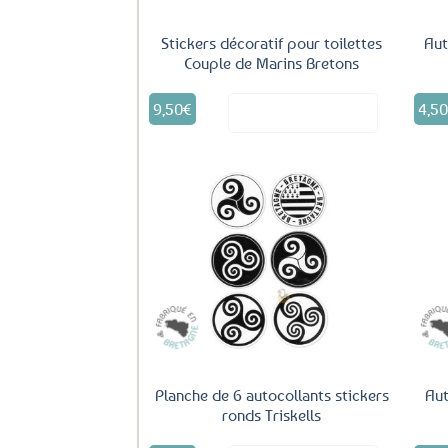
Stickers décoratif pour toilettes
Aut
Couple de Marins Bretons
9,50
€
4,5
Voir le produit
Ajouter
aux
favoris
Planche de 6 autocollants stickers
Aut
ronds Triskells