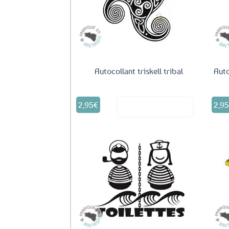
aux
favoris
Autocollant triskell tribal
Aut
2,95
€
2,9
Voir le produit
Ajouter
aux
favoris