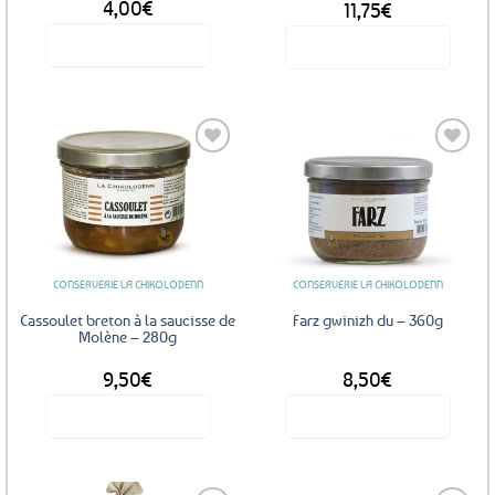
4,00
€
11,75
€
Voir le produit
Voir le produit
Ajouter
Ajouter
aux
aux
favoris
favoris
CONSERVERIE LA CHIKOLODENN
CONSERVERIE LA CHIKOLODENN
Cassoulet breton à la saucisse de
Farz gwinizh du – 360g
Molène – 280g
9,50
€
8,50
€
Voir le produit
Voir le produit