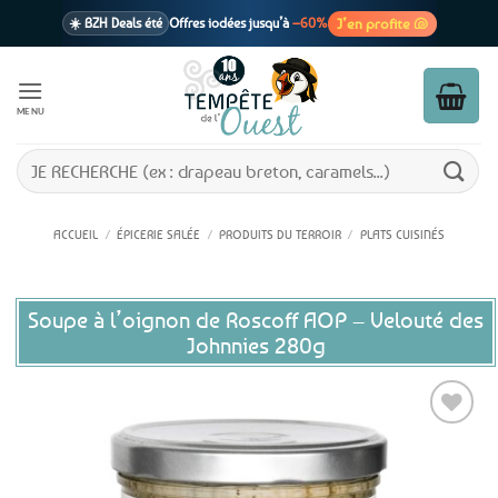
Passer
J’en profite 🐚
☀️ BZH Deals été
Offres iodées jusqu’à
–60%
au
contenu
🩷 CADEAU !
1 cadeau offert
dès 39€ d’achats
Voir cond. 🎁
MENU
📦 Livraison
En point relais dès
3,95€
seulement
Voir cond. 🚚
Recherche
pour :
ACCUEIL
/
ÉPICERIE SALÉE
/
PRODUITS DU TERROIR
/
PLATS CUISINÉS
Soupe à l’oignon de Roscoff AOP – Velouté des
Johnnies 280g
Ajouter