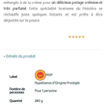
mélangés à de la crème pour
un délicieux potage crémeux et
très parfumé
. Cette spécialité bretonne du Finistère se
réchauffe juste quelques instants et est prête à être
dégustée sur le pouce.
Expédition le
Clients
Paiement
jour même
satisfaits
sécurisé
★★★★★
(voir conditions)
> Détails du produit
AOP
Label
Appellation d’Origine Protégée
Nombre de
Pour 1 personne
personnes
Quantité
280 g