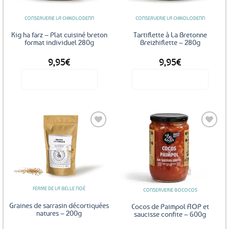
CONSERVERIE LA CHIKOLODENN
CONSERVERIE LA CHIKOLODENN
Kig ha farz – Plat cuisiné breton
Tartiflette à La Bretonne
format individuel 280g
Breizhiflette – 280g
9,95
€
9,95
€
Voir le produit
Voir le produit
Ajouter
Ajouter
aux
aux
favoris
favoris
FERME DE LA BELLE NOÉ
CONSERVERIE BOCOCOS
Graines de sarrasin décortiquées
Cocos de Paimpol AOP et
natures – 200g
saucisse confite – 600g