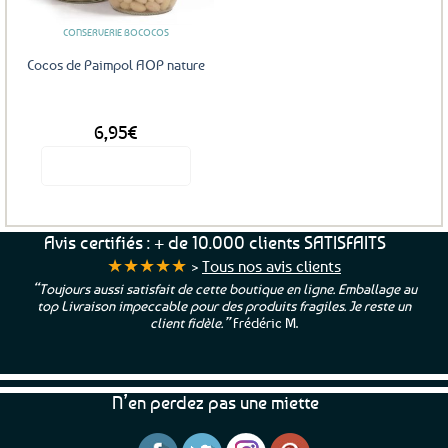
CONSERVERIE BOCOCOS
Cocos de Paimpol AOP nature
DÈS
6,95
€
Voir le produit
Ce
produit
a
Avis certifiés : + de 10.000 clients SATISFAITS
plusieurs
★★★★★
>
Tous nos avis clients
variations.
“Toujours aussi satisfait de cette boutique en ligne. Emballage au
Les
top Livraison impeccable pour des produits fragiles. Je reste un
options
client fidèle.”
Frédéric M.
peuvent
être
choisies
N’en perdez pas une miette
sur
la
page