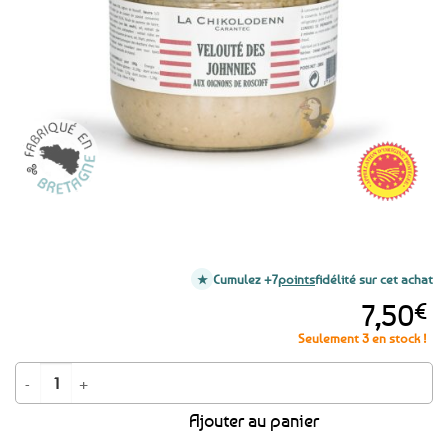
aux
favoris
Cumulez +7
points
fidélité sur cet achat
7,50
€
Seulement 3 en stock !
quantité de Soupe à l'oignon de Roscoff AOP - Velouté des Johnnies 280
Ajouter au panier