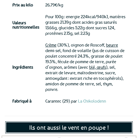
Prix au kilo
26.79€/kg
Pour 100g : energie 224kcal/940kJ, matières
grasses 21.39g dont acides gras saturés
Valeurs
nutritionnelles
13.66g, glucides 5.22g dont sucres 1.24,
protéines 2.15g, sel 2.23g
Crème
(30%), oignon de Roscoff,
beurre
demi-sel, fond de volaille (jus de cuisson de
poulet concentré 24.3%, graisse de poulet
19.5%, fécule de pomme de terre, purée
Ingrédients
d’oignon, arômes (avec
blé, œufs
), sel,
extrait de levure, maltodextrine, sucre,
antioxydant : extrait riche en tocophérols),
amidon de pomme de terre, sel, thym,
poivre.
Fabriqué à
Carantec (29) par
La Chikolodenn
Ils ont aussi le vent en poupe !