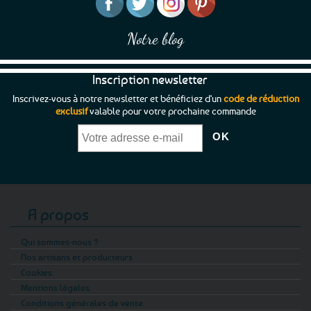
du
produit
Notre blog
Inscription newsletter
Inscrivez-vous à notre newsletter et bénéficiez d'un
code de réduction
exclusif
valable pour votre prochaine commande
A propos
Qui sommes-nous ?
Nos artisans et producteurs
Cookies
Mentions légales
Conditions générales de vente