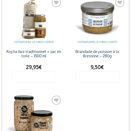
Ajouter
Ajouter
aux
aux
favoris
favoris
CONSERVERIE LA CHIKOLODENN
CONSERVERIE LA CHIKOLODENN
Kig ha farz traditionnel + sac en
Brandade de poisson à la
toile – 1500 ml
Bretonne – 280g
29,95
€
9,50
€
Voir le produit
Voir le produit
Ajouter
aux
favoris