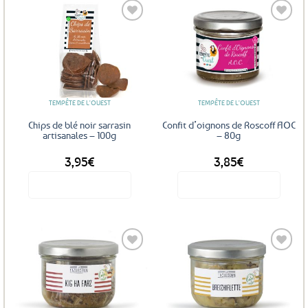
Ajouter
Ajouter
aux
aux
favoris
favoris
TEMPÊTE DE L'OUEST
TEMPÊTE DE L'OUEST
Chips de blé noir sarrasin
Confit d’oignons de Roscoff AOC
artisanales – 100g
– 80g
3,95
€
3,85
€
Voir le produit
Voir le produit
Ajouter
Ajouter
aux
aux
favoris
favoris