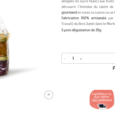
allégées en sucre blanc) aux fruits 
découvrir l’étendue du talent de
Ajouter
gourmand
en toute occasion ou se fa
aux
Fabrication 100% artisanale
par l
favoris
Travail) du Bois Jumel dans le Mor
5 pots dégustation de 35g
quantité de Sachet cadeau 5 petits
A
Expédition le
❤
jour même
(voir conditions)
Ajouter