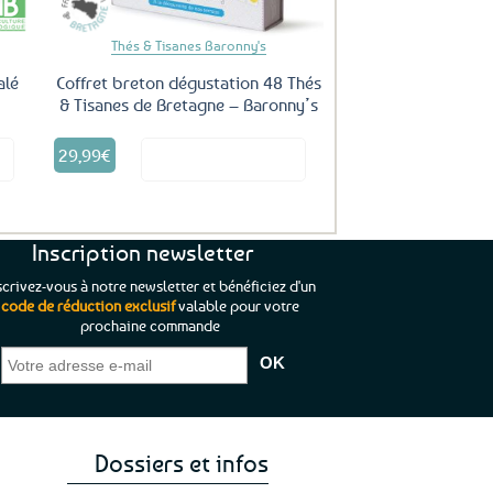
page
du
Thés & Tisanes Baronny's
produit
alé
Coffret breton dégustation 48 Thés
& Tisanes de Bretagne – Baronny’s
29,99
€
it
Voir le produit
Inscription newsletter
scrivez-vous à notre newsletter et bénéficiez d'un
code de réduction exclusif
valable pour votre
prochaine commande
que je pouvais pas
“C’est agréable et tout aussi rassurant
“
 ;)
de constater qu’il n’y a pas de petite
l’oue
e de mon achat et
commande, mais un client à satisfaire.”
rapid
gez rien”
Jade C.
Guy H.
Vive 
Dossiers et infos