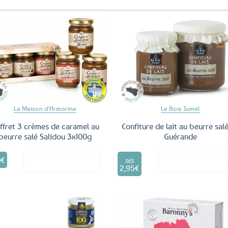
Ajouter
Ajo
aux
a
favoris
fav
La Maison d'Armorine
Le Bois Jumel
ffret 3 crèmes de caramel au
Confiture de lait au beurre sal
beurre salé Salidou 3x100g
Guérande
Ce
0
€
Voir le produit
Voir le produ
produit
DÈS
2,95
€
a
plusieurs
variations.
Les
options
peuvent