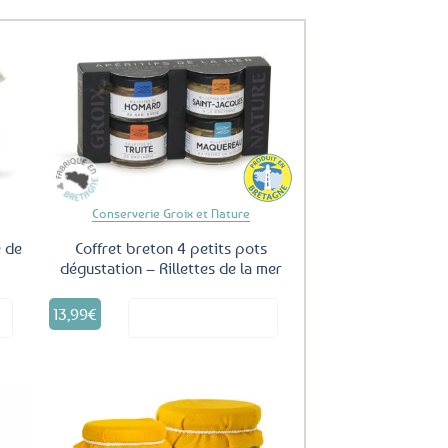
uter
Ajouter
ux
aux
oris
favoris
Conserverie Groix et Nature
é de
Coffret breton 4 petits pots
dégustation – Rillettes de la mer
13,99
€
it
Voir le produit