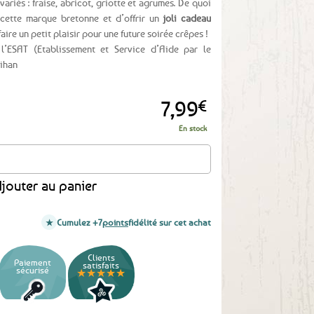
variés : fraise, abricot, griotte et agrumes. De quoi
 cette marque bretonne et d’offrir un
joli cadeau
ire un petit plaisir pour une future soirée crêpes !
’ESAT (Etablissement et Service d’Aide par le
bihan
7,99
€
En stock
 pots dégustation de confitures Le Bois Jumel
jouter au panier
Cumulez +7
points
fidélité sur cet achat
Clients
Paiement
satisfaits
sécurisé
★★★★★