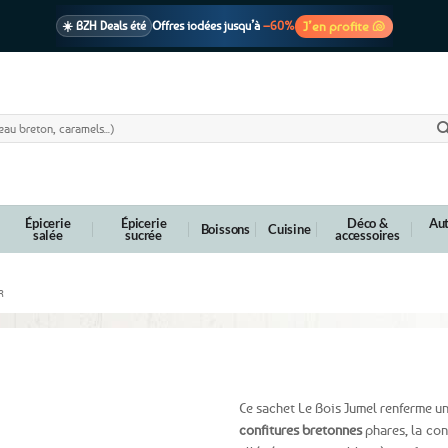
J’en profite 🐚
☀️ BZH Deals été
Offres iodées jusqu’à
–60%
🩷 CADEAU !
1 cadeau offert
dès 39€ d’achats
Voir cond. 🎁
📦 Livraison
En point relais dès
3,95€
seulement
Voir cond. 🚚
Épicerie
Épicerie
Déco &
Aut
Boissons
Cuisine
salée
sucrée
accessoires
R
station de confitures Le Bois Jumel
Ce sachet Le Bois Jumel renferme u
confitures bretonnes
phares, la conf