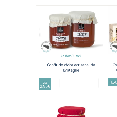
Ajouter
aux
favoris
Le Bois Jumel
Confit de cidre artisanal de
Co
Bretagne
Ce
11,5
Voir le produit
produit
DÈS
2,95
€
a
plusieurs
variations.
Les
options
peuvent