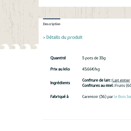
Description
> Détails du produit
Quantité
5 pots de 35g
Prix au kilo
45.66€/kg
Confiture de lait :
Lait entier
Ingrédients
Confitures au miel :
Fruits (60
Fabriqué à
Carentoir (56) par
le Bois J
Ils ont aussi le vent en poupe !