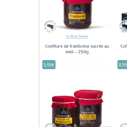
être
Ajouter
aux
choisies
favoris
sur
la
page
du
Le Bois Jumel
produit
Confiture de framboise sucrée au
Cof
miel – 250g
5,95
€
11,9
Voir le produit
Ajouter
aux
favoris