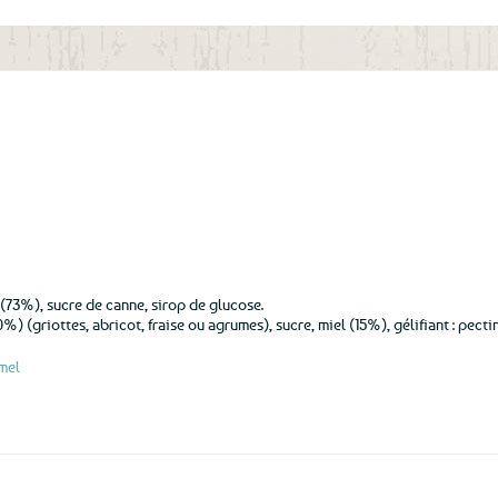
aux
favoris
(73%), sucre de canne, sirop de glucose.
%) (griottes, abricot, fraise ou agrumes), sucre, miel (15%), gélifiant : pectin
umel