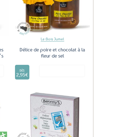
uter
Ajouter
ux
aux
oris
favoris
Le Bois Jumel
es
Délice de poire et chocolat à la
’s
fleur de sel
Ce
it
Voir le produit
produit
DÈS
2,95
€
a
plusieurs
variations.
Les
options
peuvent
être
uter
Ajouter
ux
aux
choisies
oris
favoris
sur
la