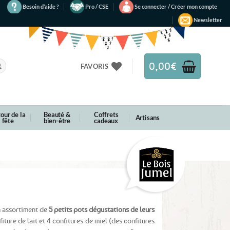
Besoin d’aide ?
Pro / CSE
Se connecter / Créer mon compte
Newsletter
0,00
€
FAVORIS
our de la
Beauté &
Coffrets
Artisans
fête
bien-être
cadeaux
n assortiment de
5 petits pots dégustations de leurs
iture de lait et 4 confitures de miel (des confitures