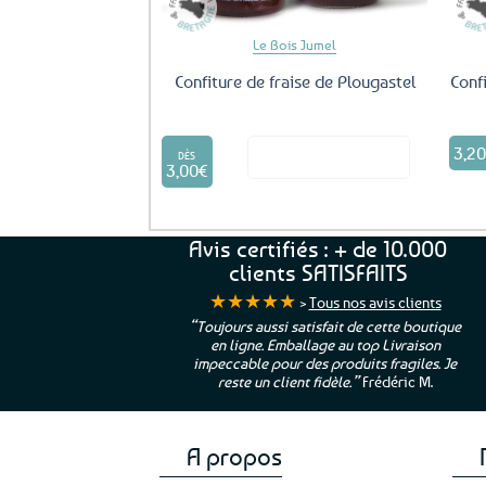
Le Bois Jumel
Confiture de fraise de Plougastel
Conf
Ce
3,2
Voir le produit
produit
DÈS
3,00
€
a
plusieurs
variations.
Les
Avis certifiés : + de 10.000
options
clients SATISFAITS
peuvent
★★★★★
>
Tous nos avis clients
être
ur. La Bretagne à
“Toujours aussi satisfait de cette boutique
choisies
en ligne. Emballage au top Livraison
 moi qui suis si loin
sur
impeccable pour des produits fragiles. Je
e”
Cathy P.
la
reste un client fidèle.”
Frédéric M.
page
du
produit
A propos