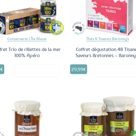
être
Ajouter
Ajo
aux
a
choisies
favoris
fav
sur
la
page
du
Conserverie L'Île Bleue
Thés & Tisanes Baronny's
produit
fret Trio de rillettes de la mer
Coffret dégustation 48 Tisan
100% Apéro
Saveurs Bretonnes – Baronny
5
€
29,99
€
Voir le produit
Voir le produ
Ajouter
Ajo
aux
a
favoris
fav