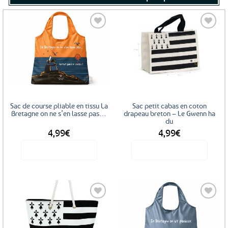
Ajouter
Ajouter
aux
aux
favoris
favoris
Sac de course pliable en tissu La
Sac petit cabas en coton
Bretagne on ne s’en lasse pas…
drapeau breton – Le Gwenn ha
du
4,99
€
4,99
€
Voir le produit
Voir le produit
Ajouter
Ajouter