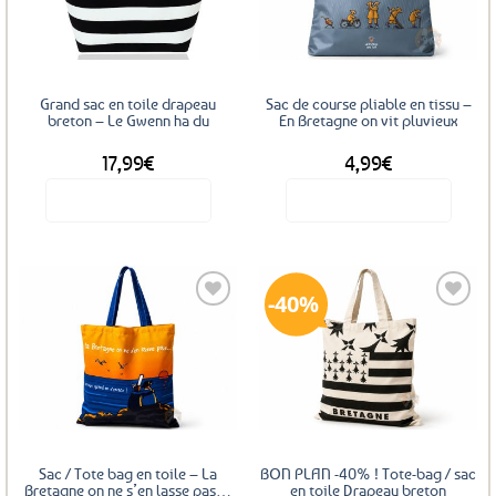
aux
aux
favoris
favoris
Grand sac en toile drapeau
Sac de course pliable en tissu –
breton – Le Gwenn ha du
En Bretagne on vit pluvieux
17,99
€
4,99
€
Voir le produit
Voir le produit
40%
Ajouter
Ajouter
aux
aux
favoris
favoris
Sac / Tote bag en toile – La
BON PLAN -40% ! Tote-bag / sac
Bretagne on ne s’en lasse pas…
en toile Drapeau breton