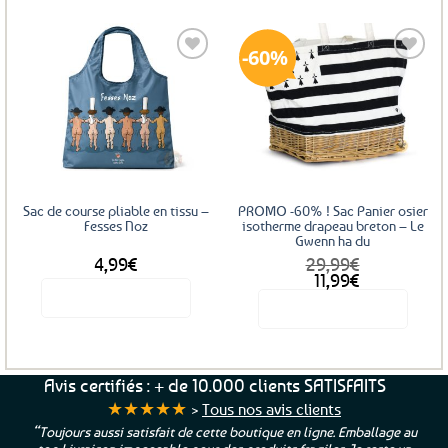
60%
Ajouter
Ajouter
aux
aux
favoris
favoris
Sac de course pliable en tissu –
PROMO -60% ! Sac Panier osier
Fesses Noz
isotherme drapeau breton – Le
Gwenn ha du
4,99
€
29,99
€
Le
Le
11,99
€
prix
prix
Voir le produit
Voir le produit
initial
actuel
était :
est :
29,99€.
11,99€.
Avis certifiés : + de 10.000 clients SATISFAITS
★★★★★
>
Tous nos avis clients
“Toujours aussi satisfait de cette boutique en ligne. Emballage au