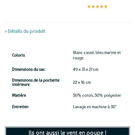
Paiement
jour même
satisfaits
sécurisé
★★★★★
(voir conditions)
> Détails du produit
Blanc cassé, bleu marine et
Coloris
rouge
Dimensions du sac
49 x 31 x 21 cm
Dimensions de la pochette
22 x 16 cm
intérieure
Matière
50% coton, 50% polyester
Entretien
Lavage en machine à 30°
Ils ont aussi le vent en poupe !