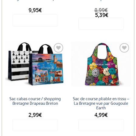
9,95
€
8,99
€
Le
Le
5,39
€
prix
prix
Voir le produit
Voir le produit
initial
actuel
était :
est :
8,99€.
5,39€.
Ajouter
Ajouter
aux
aux
favoris
favoris
Sac cabas course / shopping
Sac de course pliable en tissu –
Bretagne Drapeau Breton
La Bretagne vue par Gougoule
Earth
2,99
€
4,99
€
Voir le produit
Voir le produit