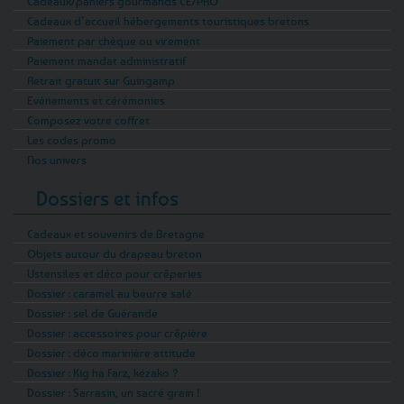
Cadeaux/paniers gourmands CE/PRO
Cadeaux d’accueil hébergements touristiques bretons
Paiement par chèque ou virement
Paiement mandat administratif
Retrait gratuit sur Guingamp
Evénements et cérémonies
Composez votre coffret
Les codes promo
Nos univers
Dossiers et infos
Cadeaux et souvenirs de Bretagne
Objets autour du drapeau breton
Ustensiles et déco pour crêperies
Dossier : caramel au beurre salé
Dossier : sel de Guérande
Dossier : accessoires pour crêpière
Dossier : déco marinière attitude
Dossier : Kig ha Farz, kézako ?
Dossier : Sarrasin, un sacré grain !