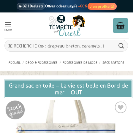
Passer
J’en profite 🐚
☀️ BZH Deals été
Offres iodées jusqu’à
–60%
au
contenu
🩷 CADEAU !
1 cadeau offert
dès 39€ d’achats
Voir cond. 🎁
MENU
📦 Livraison
En point relais dès
3,95€
seulement
Voir cond. 🚚
Recherche
pour :
ACCUEIL
/
DÉCO & ACCESSOIRES
/
ACCESSOIRES DE MODE
/
SACS BRETONS
Grand sac en toile – La vie est belle en Bord de
mer – OUT
Ajouter