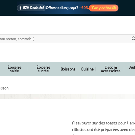
J’en profite 🐚
☀️ BZH Deals été
Offres iodées jusqu’à
–60%
🩷 CADEAU !
1 cadeau offert
dès 39€ d’achats
Voir cond. 🎁
📦 Livraison
En point relais dès
3,95€
seulement
Voir cond. 🚚
Épicerie
Épicerie
Déco &
Aut
Boissons
Cuisine
salée
sucrée
accessoires
OISSON
ines – 90g
A savourer sur des toasts pour l’apé
rillettes ont été préparées avec de