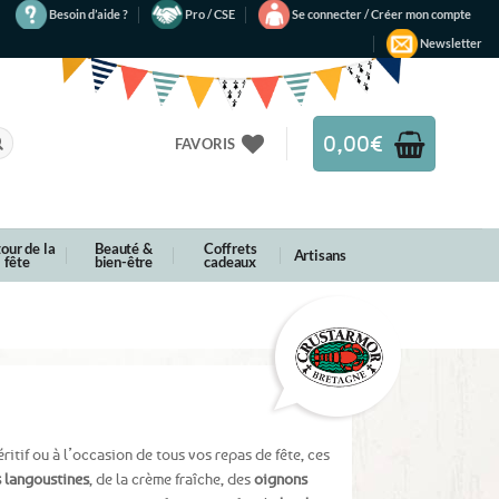
Besoin d’aide ?
Pro / CSE
Se connecter / Créer mon compte
Newsletter
0,00
€
FAVORIS
our de la
Beauté &
Coffrets
Artisans
fête
bien-être
cadeaux
ritif ou à l’occasion de tous vos repas de fête, ces
s langoustines
, de la crème fraîche, des
oignons