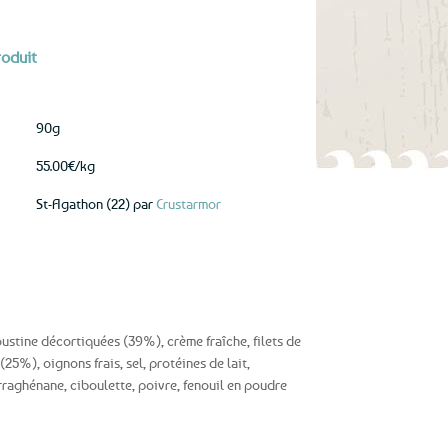
roduit
90g
55.00€/kg
St-Agathon (22) par
Crustarmor
stine décortiquées (39%), crème fraîche, filets de
25%), oignons frais, sel, protéines de lait,
arraghénane, ciboulette, poivre, fenouil en poudre