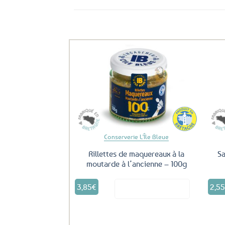
Ils ont aussi le vent en poupe !
Ajouter
aux
favoris
Conserverie L'Île Bleue
Rillettes de maquereaux à la
Sa
moutarde à l’ancienne – 100g
3,85
€
2,5
Voir le produit