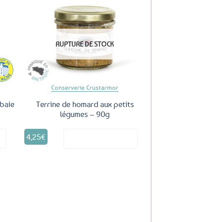
uter
Ajouter
ux
aux
RUPTURE DE STOCK
oris
favoris
Conserverie Crustarmor
 baie
Terrine de homard aux petits
légumes – 90g
4,25
€
it
Voir le produit