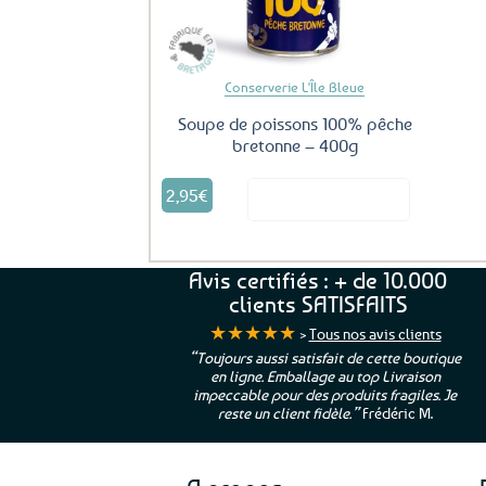
Conserverie L'Île Bleue
Soupe de poissons 100% pêche
bretonne – 400g
2,95
€
Voir le produit
Avis certifiés : + de 10.000
clients SATISFAITS
★★★★★
>
Tous nos avis clients
ur. La Bretagne à
“Toujours aussi satisfait de cette boutique
en ligne. Emballage au top Livraison
 moi qui suis si loin
impeccable pour des produits fragiles. Je
e”
Cathy P.
reste un client fidèle.”
Frédéric M.