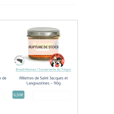
uter
Ajouter
ux
aux
RUPTURE DE STOCK
oris
favoris
Breizh'illettes / Conserverie du Trégor
n de
Rillettes de Saint Jacques et
Langoustines – 90g
6,50
€
it
Voir le produit