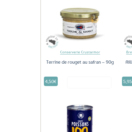
Ajouter
aux
favoris
Conserverie Crustarmor
Bre
Terrine de rouget au safran – 90g
Ril
4,50
€
5,9
Voir le produit
Ajouter
aux
favoris