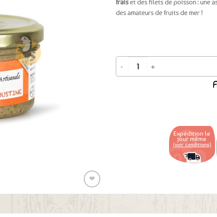
frais
et des filets de poisson : une 
des amateurs de fruits de mer !
Ajouter
aux
favoris
quantité de Rillettes artisanales d
A
Expédition le
jour même
(voir conditions)
❤
Ajouter