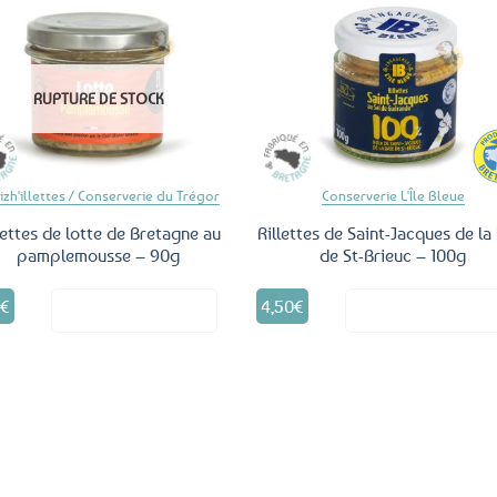
Ajouter
Ajo
aux
a
RUPTURE DE STOCK
favoris
fav
izh'illettes / Conserverie du Trégor
Conserverie L'Île Bleue
lettes de lotte de Bretagne au
Rillettes de Saint-Jacques de la
pamplemousse – 90g
de St-Brieuc – 100g
5
€
4,50
€
Voir le produit
Voir le produ