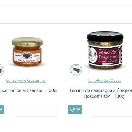
Ajouter
Ajo
aux
a
favoris
fav
Conserverie Crustarmor
Tempête de l'Ouest
uce rouille artisanale – 100g
Terrine de campagne à l’oigno
Roscoff AOP – 100g
5
€
3,80
€
Voir le produit
Voir le produ