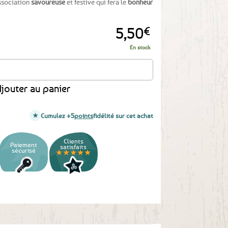
association
savoureuse
et festive qui fera le
bonheur
5,50
€
En stock
e langoustines - 90g
jouter au panier
Cumulez +5
points
fidélité sur cet achat
Clients
Paiement
satisfaits
sécurisé
★★★★★