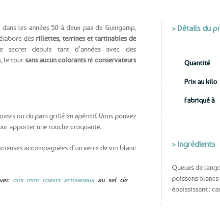
aux
favoris
 dans les années 50 à deux pas de Guingamp,
> Détails du p
e élabore des
rillettes, terrines et tartinables de
e secret depuis tant d’années avec des
, le tout
sans aucun colorants ni conservateurs
Quantité
Prix au kilo
Fabriqué à
oasts ou du pain grillé en apéritif. Vous pouvez
pour apporter une touche croquante.
> Ingrédients
délicieuses accompagnées d’un verre de vin blanc
Queues de langou
poissons blancs (
avec
nos mini toasts artisanaux
au sel de
épaississant : c