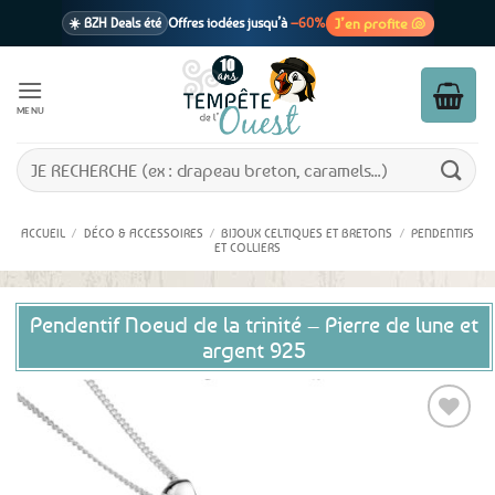
Passer
J’en profite 🐚
☀️ BZH Deals été
Offres iodées jusqu’à
–60%
au
contenu
🩷 CADEAU !
1 cadeau offert
dès 39€ d’achats
Voir cond. 🎁
MENU
📦 Livraison
En point relais dès
3,95€
seulement
Voir cond. 🚚
Recherche
pour :
ACCUEIL
/
DÉCO & ACCESSOIRES
/
BIJOUX CELTIQUES ET BRETONS
/
PENDENTIFS
ET COLLIERS
Pendentif Noeud de la trinité – Pierre de lune et
argent 925
Ajouter