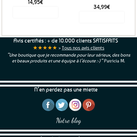
14,95
€
page
34,99
€
du
Voir le produit
produit
Voir le produit
Ce
produit
a
Avis certifiés : + de 10.000 clients SATISFAITS
plusieurs
★★★★★
>
Tous nos avis clients
variations.
“Une boutique que je recommande pour leur sérieux, des bons
Les
et beaux produits et une équipe à l’écoute :-)”
Patricia M.
options
peuvent
être
choisies
N’en perdez pas une miette
sur
la
page
du
produit
Notre blog