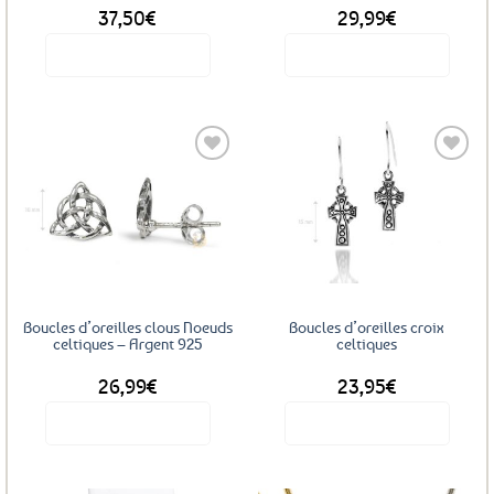
37,50
€
29,99
€
du
produit
Voir le produit
Voir le produit
Ce
produit
a
plusieurs
variations.
Les
Ajouter
Ajouter
options
aux
aux
favoris
favoris
peuvent
être
choisies
sur
Boucles d’oreilles clous Noeuds
Boucles d’oreilles croix
la
celtiques – Argent 925
celtiques
page
26,99
€
23,95
€
du
produit
Voir le produit
Voir le produit