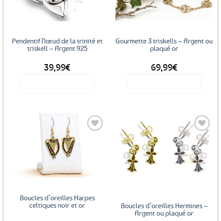
favoris
favoris
peuvent
être
choisies
sur
Pendentif Nœud de la trinité et
Gourmette 3 triskells – Argent ou
la
triskell – Argent 925
plaqué or
page
39,99
€
69,99
€
du
produit
Voir le produit
Voir le produit
Ce
produit
a
plusieurs
variations.
Les
Ajouter
Ajouter
options
aux
aux
favoris
favoris
peuvent
être
choisies
Boucles d’oreilles Harpes
sur
celtiques noir et or
Boucles d’oreilles Hermines –
la
Argent ou plaqué or