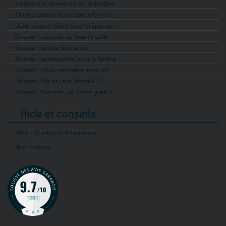
Cadeaux et souvenirs de Bretagne
Objets autour du drapeau breton
Ustensiles et déco pour crêperies
Dossier : caramel au beurre salé
Dossier : sel de Guérande
Dossier : accessoires pour crêpière
Dossier : déco marinière attitude
Dossier : Kig ha Farz, kézako ?
Dossier : Sarrasin, un sacré grain !
Aide et conseils
Aide - Questions fréquentes
Mon compte