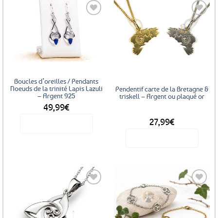
Ajouter
Ajouter
aux
aux
favoris
favoris
Boucles d’oreilles / Pendants
Noeuds de la trinité Lapis Lazuli
Pendentif carte de la Bretagne &
– Argent 925
triskell – Argent ou plaqué or
49,99
€
DÈS
27,99
€
Voir le produit
Voir le produit
Ce
produit
a
plusieurs
variations.
Les
Ajouter
Ajouter
options
aux
aux