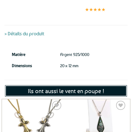
Expédition le
Clients
Paiement
jour même
satisfaits
sécurisé
★★★★★
(voir conditions)
> Détails du produit
Matière
Argent 925/1000
Dimensions
20 x 12 mm
Ils ont aussi le vent en poupe !
Ajouter
Ajouter
aux
aux
favoris
favoris