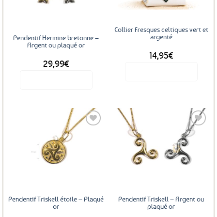
Collier Fresques celtiques vert et
argenté
Pendentif Hermine bretonne –
Argent ou plaqué or
14,95
€
29,99
€
Voir le produit
Voir le produit
Ce
produit
a
plusieurs
variations.
Les
Ajouter
Ajouter
options
aux
aux
favoris
favoris
peuvent
être
choisies
sur
Pendentif Triskell étoile – Plaqué
Pendentif Triskell – Argent ou
la
or
plaqué or
page