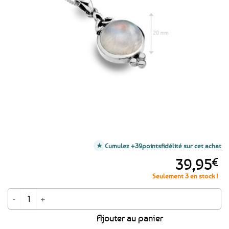
aux
favoris
Cumulez +39
points
fidélité sur cet achat
39,95
€
Seulement 3 en stock !
quantité de Pendentif Noeud de la trinité - Pierre de lune et argent 925
Ajouter au panier