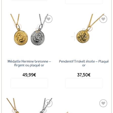
Ce
produit
a
plusieurs
variations.
Les
Ajouter
Ajouter
options
aux
aux
favoris
favoris
peuvent
être
choisies
sur
Médaille Hermine bretonne –
Pendentif Triskell étoile – Plaqué
la
Argent ou plaqué or
or
page
49,99
€
37,50
€
du
produit
Voir le produit
Voir le produit
Ce
produit
a
plusieurs
variations.