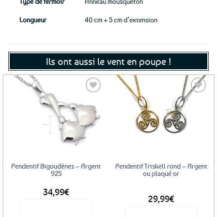
Type de fermoir
Anneau mousqueton
Longueur
40 cm + 5 cm d’extension
Ils ont aussi le vent en poupe !
Ajouter
Ajouter
aux
aux
favoris
favoris
Pendentif Bigoudènes – Argent
Pendentif Triskell rond – Argent
925
ou plaqué or
34,99
€
DÈS
29,99
€
Voir le produit
Voir le produit