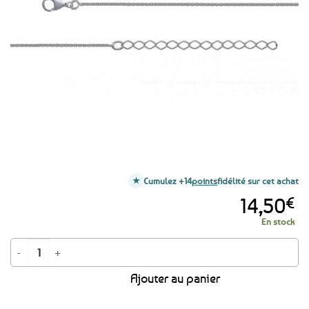
favoris
Cumulez +14
points
fidélité sur cet achat
14,50
€
En stock
quantité de Chaîne en argent 925 maille fine - 45 cm
Ajouter au panier