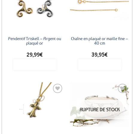
Les
Ajouter
Ajouter
options
aux
aux
favoris
favoris
peuvent
être
choisies
sur
Pendentif Triskell – Argent ou
Chaîne en plaqué or maille fine –
la
plaqué or
40 cm
page
29,99
€
39,95
€
du
produit
Voir le produit
Voir le produit
Ce
produit
a
plusieurs
variations.
Les
Ajouter
RUPTURE DE STOCK
options
aux
favoris
peuvent
être
choisies