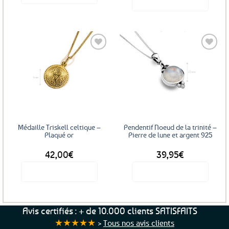
Voir le produit
Ce
produit
a
plusieurs
variations.
Les
Ajouter
Ajouter
options
aux
aux
favoris
favoris
peuvent
être
choisies
sur
Médaille Triskell celtique –
Pendentif Noeud de la trinité –
la
Plaqué or
Pierre de lune et argent 925
page
42,00
€
39,95
€
du
produit
Voir le produit
Voir le produit
Avis certifiés : + de 10.000 clients SATISFAITS
★★★★★
>
Tous nos avis clients