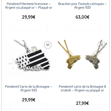
sur
Pendentif Hermine bretonne –
Bracelet jonc Noeuds celtiques –
la
Argent ou plaqué or – Plaqué or
Argent 925
page
29,99
€
63,00
€
du
produit
Voir le produit
Voir le produit
Ajouter
Ajouter
aux
aux
favoris
favoris
Pendentif Carte de la Bretagne –
Pendentif carte de la Bretagne &
Argent 925
triskell – Argent ou plaqué or
29,99
€
DÈS
27,99
€
Voir le produit