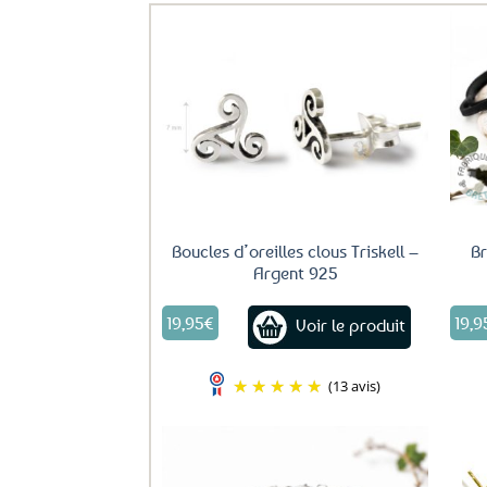
Ajouter
aux
favoris
Boucles d’oreilles clous Triskell –
Br
Argent 925
19,95
€
19,9
Voir le produit
(13 avis)
Ajouter