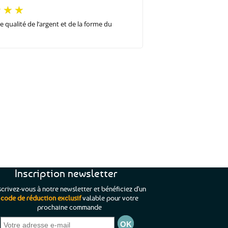
 qualité de l’argent et de la forme du
Inscription newsletter
scrivez-vous à notre newsletter et bénéficiez d'un
code de réduction exclusif
valable pour votre
prochaine commande
née loin de l’océan,
“Que du bonheur. La Bretagne à
rticles aux parfums
portée de mains moi qui suis si loin
remous du transport