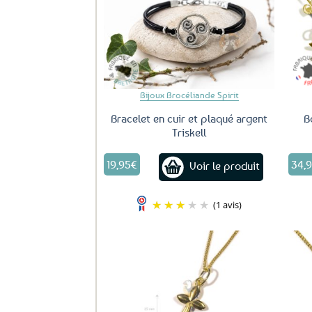
aux
favoris
Bijoux Brocéliande Spirit
Bracelet en cuir et plaqué argent
B
Triskell
19,95
€
34,
Voir le produit
(1 avis)