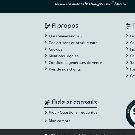
Ne changez rien”
Jade C.
Guy H.
A propos
Qui sommes-nous ?
Li
Nos artisans et producteurs
Co
Cookies
Fa
Mentions légales
Co
Conditions générales de vente
Sa
Avis de nos clients
Fo
Pa
Aide et conseils
Aide - Questions fréquentes
Mon compte
© 2014-2026 Tempête de l'Ouest - Tous droits réservés