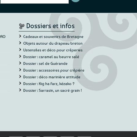
ré pour une évasion
d’elle”
Cathy P.
ous et continuez
cha L.
Dossiers et infos
PRO
Cadeaux et souvenirs de Bretagne
Objets autour du drapeau breton
Ustensiles et déco pour crêperies
Dossier : caramel au beurre salé
Dossier : sel de Guérande
Dossier : accessoires pour crêpière
Dossier : déco marinière attitude
Dossier : Kig ha Farz, kézako ?
Dossier : Sarrasin, un sacré grain !