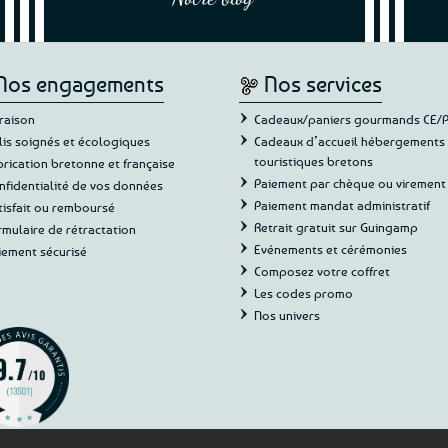
dans leur écrin bien calfeut
Vive la Bretagne et les Bretons.”
Anne L.
au/du quotidien. Merci à v
longtemps”
Nata
Nos engagements
Nos services
vraison
Cadeaux/paniers gourmands CE/
lis soignés et écologiques
Cadeaux d’accueil hébergements
touristiques bretons
brication bretonne et française
Paiement par chèque ou virement
nfidentialité de vos données
Paiement mandat administratif
tisfait ou remboursé
Retrait gratuit sur Guingamp
rmulaire de rétractation
Evénements et cérémonies
iement sécurisé
Composez votre coffret
Les codes promo
Nos univers