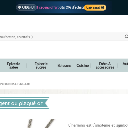
🩷 CADEAU !
1 cadeau offert
dès 39€ d’achats
Voir cond. 🎁
📦 Livraison
En point relais dès
3,95€
seulement
Voir cond. 🚚
Épicerie
Épicerie
Déco &
Aut
Boissons
Cuisine
salée
sucrée
accessoires
PENDENTIFS ET COLLIERS
gent ou plaqué or
L’hermine est l’emblème et symbol