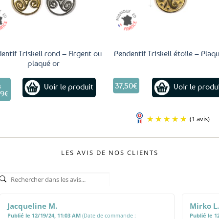
page
page
du
du
produit
produit
entif Triskell rond – Argent ou
Pendentif Triskell étoile – Plaq
plaqué or
Ce
37,50
€
Voir le produit
Voir le produ
produit
S
99
€
a
plusieurs
variations.
(1 avis)
Les
options
peuvent
LES AVIS DE NOS CLIENTS
être
choisies
sur
la
page
du
Jacqueline M.
Mirko L.
produit
Publié le 12/19/24, 11:03 AM
(Date de commande :
Publié le 1