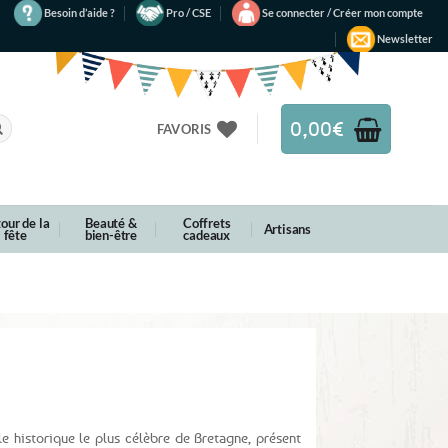
Besoin d’aide ?
Pro / CSE
Se connecter / Créer mon compte
Newsletter
0,00
€
FAVORIS
our de la
Beauté &
Coffrets
Artisans
fête
bien-être
cadeaux
e historique le plus célèbre de Bretagne, présent