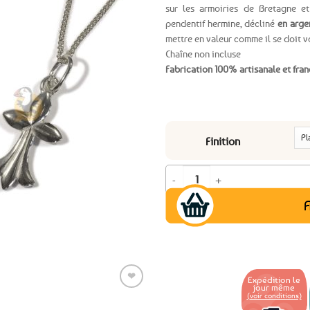
sur les armoiries de Bretagne e
Ajouter
pendentif hermine, décliné
en arge
aux
mettre en valeur comme il se doit v
favoris
Chaîne non incluse
Fabrication 100% artisanale et fran
Finition
quantité de Pendentif Hermine bret
A
❤
Expédition le
jour même
(voir conditions)
Ajouter