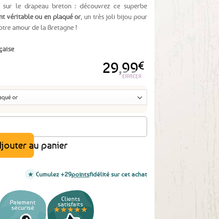
t sur le drapeau breton : découvrez ce superbe
nt véritable ou en plaqué or
, un très joli bijou pour
otre amour de la Bretagne !
çaise
29,99
€
EFFACER
onne - Argent ou plaqué or
jouter au panier
Cumulez +29
points
fidélité sur cet achat
Clients
Paiement
satisfaits
sécurisé
★★★★★