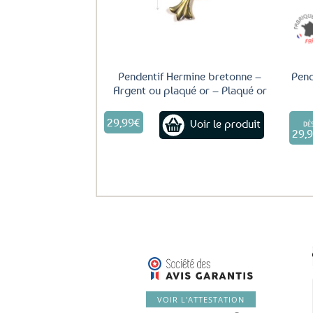
Pendentif Hermine bretonne –
Pend
Argent ou plaqué or – Plaqué or
29,99
€
Voir le produit
DÈ
29,
VOIR L'ATTESTATION