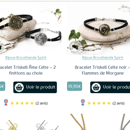
Ajouter
Ajo
aux
a
favoris
fav
Bijoux Brocéliande Spirit
Bijoux Brocéliande Spirit
acelet Triskell Âme Celte – 2
Bracelet Triskell Celte noir 
finitions au choix
Flammes de Morgane
Ce
5
€
19,95
€
Voir le produit
Voir le produ
produit
a
plusieurs
(2 avis)
(2 avis)
variations.
Les
options
peuvent
être
Ajouter
Ajo