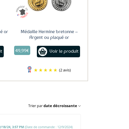
ué or
Médaille Hermine bretonne –
Argent ou plaqué or
Ce
49,99
€
it
Voir le produit
produit
a
plusieurs
variations.
(2 avis)
Les
options
peuvent
être
choisies
sur
Trier par
date décroissante
la
page
du
produit
2/18/24, 3:57 PM
(Date de commande : 12/9/2024)