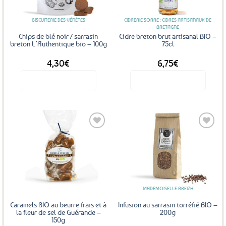
BISCUITERIE DES VÉNÈTES
CIDRERIE SORRE : CIDRES ARTISANAUX DE
BRETAGNE
Chips de blé noir / sarrasin
Cidre breton brut artisanal BIO –
breton L’Authentique bio – 100g
75cl
4,30
€
6,75
€
Voir le produit
Voir le produit
Ajouter
Ajouter
aux
aux
favoris
favoris
MADEMOISELLE BREIZH
Caramels BIO au beurre frais et à
Infusion au sarrasin torréfié BIO –
la fleur de sel de Guérande –
200g
150g