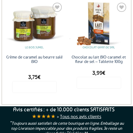
a
plusieurs
variations.
Les
Ajouter
Ajouter
options
aux
aux
favoris
favoris
peuvent
être
LE BOIS JUMEL
CHOCOLAT GRAIN DE SAIL
choisies
sur
Crème de caramel au beurre salé
Chocolat au lait BIO caramel et
la
BIO
fleur de sel – Tablette 100g
page
3,99
€
DÈS
du
3,75
€
produit
Voir le produit
Voir le produit
Ce
produit
a
Avis certifiés : + de 10.000 clients SATISFAITS
plusieurs
★★★★★
>
Tous nos avis clients
variations.
“Toujours aussi satisfait de cette boutique en ligne. Emballage au
Les
top Livraison impeccable pour des produits fragiles. Je reste un