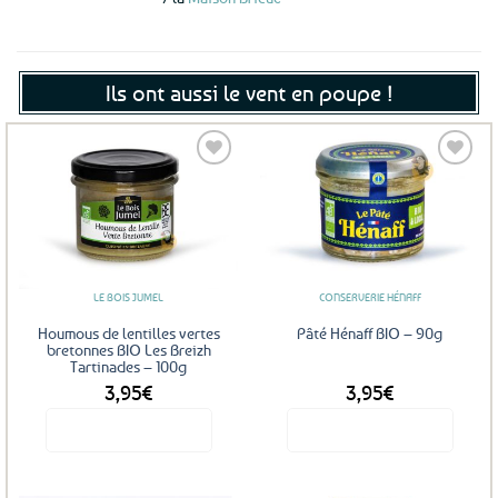
Ils ont aussi le vent en poupe !
Ajouter
Ajouter
aux
aux
favoris
favoris
LE BOIS JUMEL
CONSERVERIE HÉNAFF
Houmous de lentilles vertes
Pâté Hénaff BIO – 90g
bretonnes BIO Les Breizh
Tartinades – 100g
3,95
€
3,95
€
Voir le produit
Voir le produit