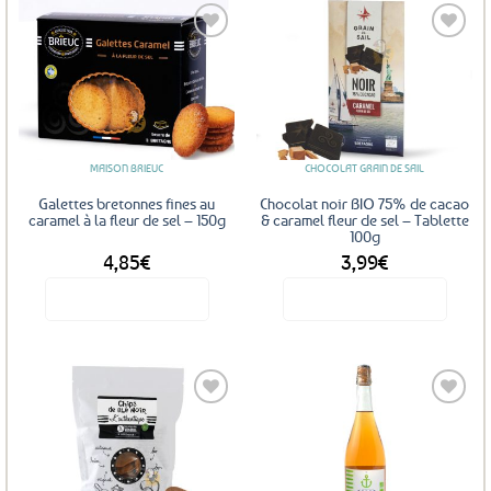
Ajouter
Ajouter
aux
aux
favoris
favoris
MAISON BRIEUC
CHOCOLAT GRAIN DE SAIL
Galettes bretonnes fines au
Chocolat noir BIO 75% de cacao
caramel à la fleur de sel – 150g
& caramel fleur de sel – Tablette
100g
4,85
€
3,99
€
Voir le produit
Voir le produit
Ajouter
Ajouter
aux
aux
favoris
favoris