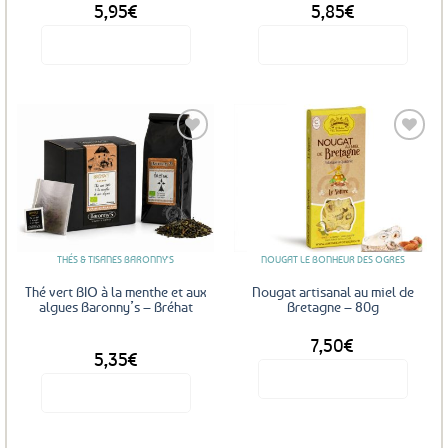
5,95
€
5,85
€
Voir le produit
Voir le produit
Ajouter
Ajouter
aux
aux
favoris
favoris
THÉS & TISANES BARONNY'S
NOUGAT LE BONHEUR DES OGRES
Thé vert BIO à la menthe et aux
Nougat artisanal au miel de
algues Baronny’s – Bréhat
Bretagne – 80g
7,50
€
DÈS
5,35
€
Voir le produit
Voir le produit
Ce
produit