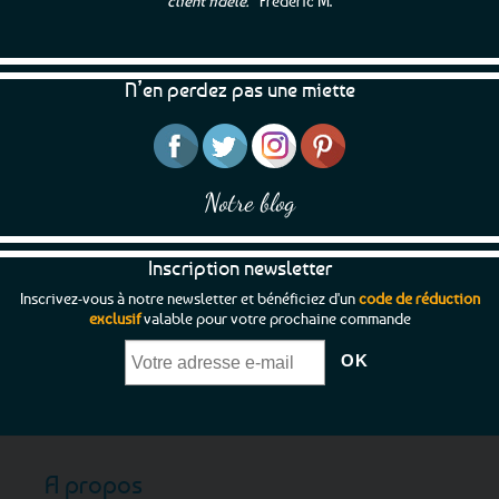
options
client fidèle.”
Frédéric M.
peuvent
être
choisies
N’en perdez pas une miette
sur
la
page
du
produit
Notre blog
Inscription newsletter
Inscrivez-vous à notre newsletter et bénéficiez d'un
code de réduction
exclusif
valable pour votre prochaine commande
A propos