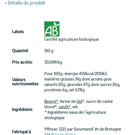
> Détails du produit
Labels
Certifié agriculture biologique
Quantité
150 g
Prix au kilo
33.00€/kg
Pour 100g : énergie 492kcal/2051kJ,
matières grasses 31g dont acides gras
Valeurs
nutritionnelles
saturés 20g, glucides 47g dont sucres 26g,
protéines 6g, sel 0.78g
Beurre*
, farine de
blé
*, sucre de canne
blond*,
oeufs*
, sel.
Ingrédients
* Ingrédients issus de l’agriculture
biologique
Yffiniac (22) par Gourmandi’zh de Bretagne
Fabriqué à
/ la
Maison Brieuc