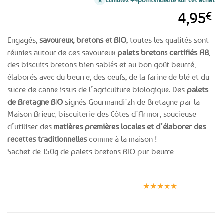
Cumulez +4
points
fidélité sur cet achat
4,95
€
Engagés,
savoureux, bretons et BIO
, toutes les qualités sont
réunies autour de ces savoureux
palets bretons certifiés AB
,
des biscuits bretons bien sablés et au bon goût beurré,
élaborés avec du beurre, des oeufs, de la farine de blé et du
sucre de canne issus de l’agriculture biologique. Des
palets
de Bretagne BIO
signés Gourmandi’zh de Bretagne par la
Maison Brieuc, biscuiterie des Côtes d’Armor, soucieuse
d’utiliser des
matières premières locales et d’élaborer des
recettes traditionnelles
comme à la maison !
Sachet de 150g de palets bretons BIO pur beurre
Expédition le
Clients
Paiement
jour même
satisfaits
sécurisé
★★★★★
(voir conditions)