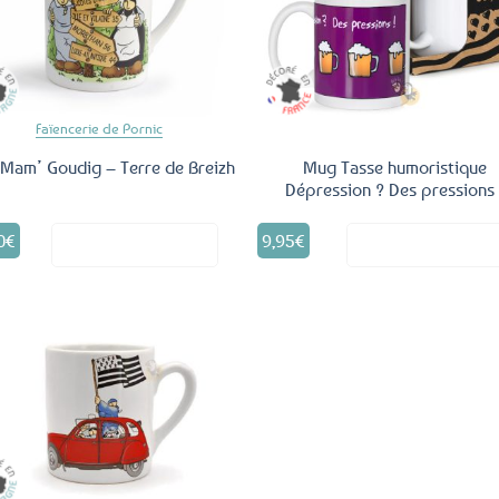
aux
a
favoris
fav
Faïencerie de Pornic
Mam’ Goudig – Terre de Breizh
Mug Tasse humoristique
Dépression ? Des pressions 
0
€
9,95
€
Voir le produit
Voir le produ
Ajouter
aux
favoris