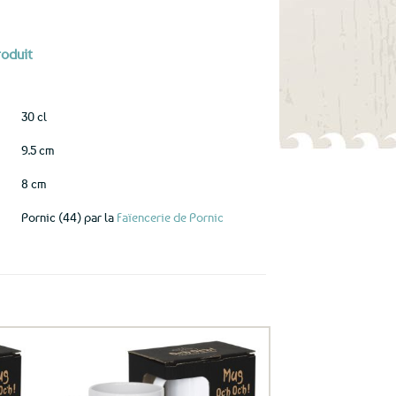
roduit
30 cl
9.5 cm
8 cm
Pornic (44) par la
Faïencerie de Pornic
uter
Ajouter