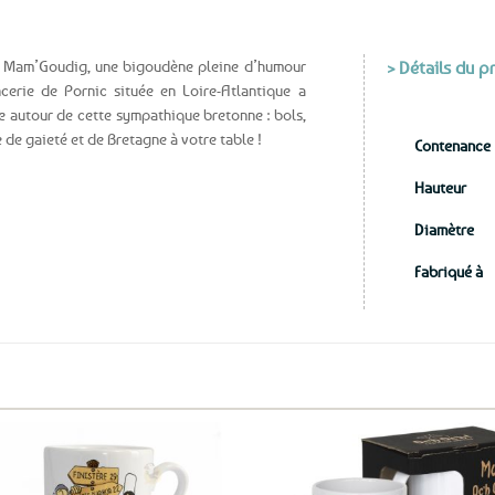
aux
favoris
de Mam’Goudig, une bigoudène pleine d’humour
> Détails du p
cerie de Pornic située en Loire-Atlantique a
le autour de cette sympathique bretonne : bols,
 de gaieté et de Bretagne à votre table !
Contenance
Hauteur
Diamètre
Fabriqué à
Ajouter
Ajo