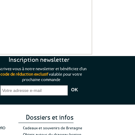
Inscription newsletter
scrivez-vous à notre newsletter et bénéficiez d'un
code de réduction exclusif
valable pour votre
prochaine commande
que je pouvais pas
“C’est agréable et tout aussi rassurant
“
 ;)
de constater qu’il n’y a pas de petite
l’oue
e de mon achat et
commande, mais un client à satisfaire.”
rapid
gez rien”
Jade C.
Guy H.
Vive 
Dossiers et infos
PRO
Cadeaux et souvenirs de Bretagne
Objets autour du drapeau breton