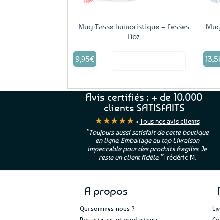
Mug Tasse humoristique – Fesses
Mug
Noz
9,95
€
13,5
Voir le produit
Avis certifiés : + de 10.000
clients SATISFAITS
★★★★★
>
Tous nos avis clients
ur. La Bretagne à
“Toujours aussi satisfait de cette boutique
en ligne. Emballage au top Livraison
 moi qui suis si loin
impeccable pour des produits fragiles. Je
e”
Cathy P.
reste un client fidèle.”
Frédéric M.
A propos
Qui sommes-nous ?
Li
Nos artisans et producteurs
Co