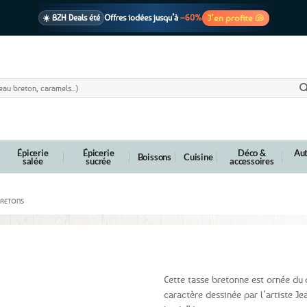
J’en profite 🐚
☀️ BZH Deals été
Offres iodées jusqu’à
–60%
🩷 CADEAU !
1 cadeau offert
dès 39€ d’achats
Voir cond. 🎁
📦 Livraison
En point relais dès
3,95€
seulement
Voir cond. 🚚
Épicerie
Épicerie
Déco &
Aut
Boissons
Cuisine
salée
sucrée
accessoires
BRETONS
on
Cette tasse bretonne est ornée d
caractère dessinée par l’artiste J