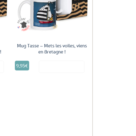
ux
aux
oris
favoris
Mug Tasse – Mets les voiles, viens
!
en Bretagne !
9,95
€
it
Voir le produit