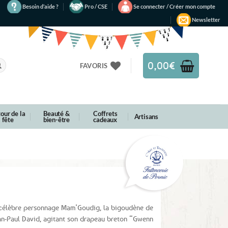
Besoin d’aide ?
Pro / CSE
Se connecter / Créer mon compte
Newsletter
0,00
€
FAVORIS
our de la
Beauté &
Coffrets
Artisans
fête
bien-être
cadeaux
u célèbre personnage Mam’Goudig, la bigoudène de
ean-Paul David, agitant son drapeau breton “Gwenn