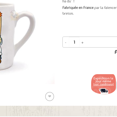
ha du” !
Fabriquée en France
par la faïencer
Ajouter
breton.
aux
favoris
quantité de Mug Mam' Goudig Drap
A
Expédition le
jour même
(voir conditions)
❤
Ajouter