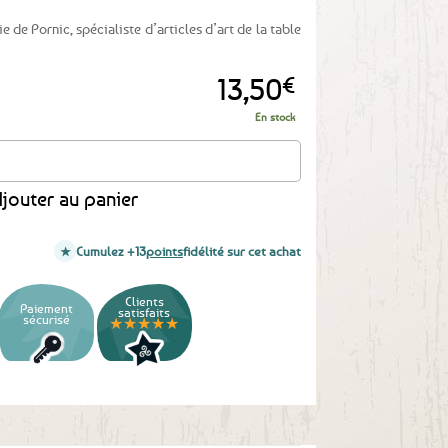
ie de Pornic, spécialiste d’articles d’art de la table
13,50
€
En stock
eau breton
jouter au panier
Cumulez +13
points
fidélité sur cet achat
Clients
Paiement
satisfaits
sécurisé
★★★★★