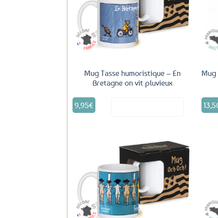
aux
favoris
Mug Tasse humoristique – En
Mug 
Bretagne on vit pluvieux
9,95
€
13,5
Voir le produit
Ajouter
aux
favoris