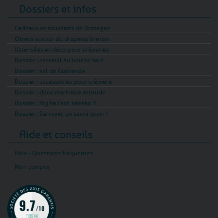
Dossiers et infos
Cadeaux et souvenirs de Bretagne
Objets autour du drapeau breton
Ustensiles et déco pour crêperies
Dossier : caramel au beurre salé
Dossier : sel de Guérande
Dossier : accessoires pour crêpière
Dossier : déco marinière attitude
Dossier : Kig ha Farz, kézako ?
Dossier : Sarrasin, un sacré grain !
Aide et conseils
Aide - Questions fréquentes
Mon compte