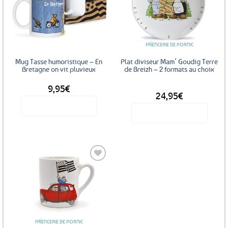
Ajouter
Ajouter
aux
aux
favoris
favoris
FAÏENCERIE DE PORNIC
Mug Tasse humoristique – En
Plat diviseur Mam’ Goudig Terre
Bretagne on vit pluvieux
de Breizh – 2 formats au choix
9,95
€
DÈS
24,95
€
Voir le produit
Voir le produit
Ce
produit
a
plusieurs
variations.
Les
Ajouter
options
aux
favoris
peuvent
être
FAÏENCERIE DE PORNIC
choisies