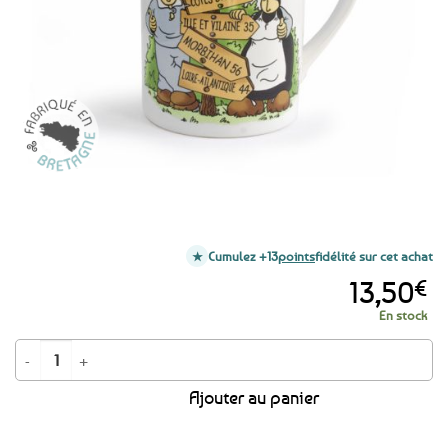
favoris
Cumulez +13
points
fidélité sur cet achat
13,50
€
En stock
quantité de Mug Mam' Goudig - Terre de Breizh
Ajouter au panier