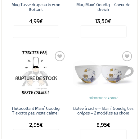
Mug Tasse drapeau breton
Mug Mam’ Goudig – Coeur de
flottant
Breizh
4,99
€
13,50
€
Voir le produit
Voir le produit
Ajouter
Ajouter
RUPTURE DE STOCK
aux
aux
favoris
favoris
FAÏENCERIE DE PORNIC
Autocollant Mam’ Goudig
Bolée à cidre – Mam’ Goudig Les
T’excite pas, reste calme !
crêpes – 2 modèles au choix
2,95
€
8,95
€
Voir le produit
Voir le produit