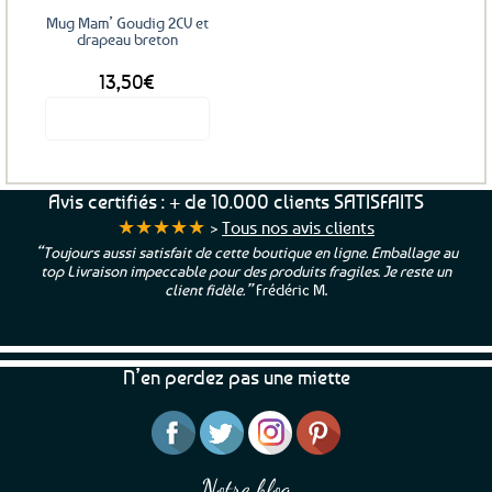
sur
Mug Mam’ Goudig 2CV et
la
drapeau breton
page
13,50
€
du
produit
Voir le produit
Avis certifiés : + de 10.000 clients SATISFAITS
★★★★★
>
Tous nos avis clients
“Toujours aussi satisfait de cette boutique en ligne. Emballage au
top Livraison impeccable pour des produits fragiles. Je reste un
client fidèle.”
Frédéric M.
N’en perdez pas une miette
Notre blog