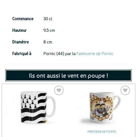
Contenance
30 cl
Hauteur
9.5 cm
Diamètre
8 cm
Fabriqué à
Pornic (44) par la
Faïencerie de Pornic
Ils ont aussi le vent en poupe !
Ajouter
Ajouter
aux
aux
favoris
favoris
FAÏENCERIE DE PORNIC