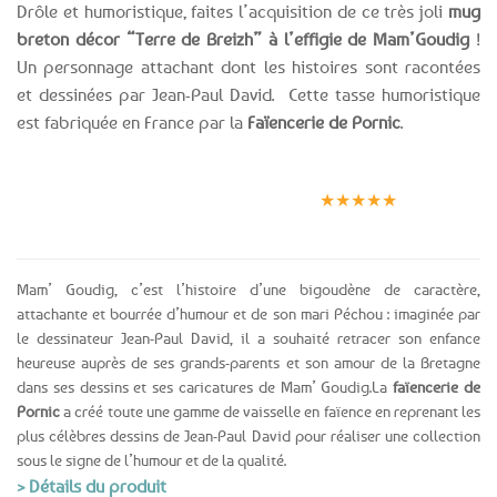
Drôle et humoristique, faites l’acquisition de ce très joli
mug
breton décor “Terre de Breizh” à l’effigie de Mam’Goudig
!
Un personnage attachant dont les histoires sont racontées
et dessinées par Jean-Paul David. Cette tasse humoristique
est fabriquée en France par la
Faïencerie de Pornic
.
Expédition le
Clients
Paiement
jour même
satisfaits
sécurisé
★★★★★
(voir conditions)
Mam’ Goudig, c’est l’histoire d’une bigoudène de caractère,
attachante et bourrée d’humour et de son mari Péchou : imaginée par
le dessinateur Jean-Paul David, il a souhaité retracer son enfance
heureuse auprès de ses grands-parents et son amour de la Bretagne
dans ses dessins et ses caricatures de Mam’ Goudig.La
faïencerie de
Pornic
a créé toute une gamme de vaisselle en faïence en reprenant les
plus célèbres dessins de Jean-Paul David pour réaliser une collection
sous le signe de l’humour et de la qualité.
> Détails du produit