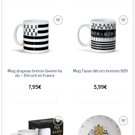
Ce
produit
a
plusieurs
variations.
Les
Ajouter
Ajouter
options
aux
aux
favoris
favoris
peuvent
être
choisies
sur
Mug drapeau breton Gwenn ha
Mug Tasse décors bretons BZH
la
du – Décoré en France
page
7,95
€
5,99
€
du
produit
Voir le produit
Voir le produit