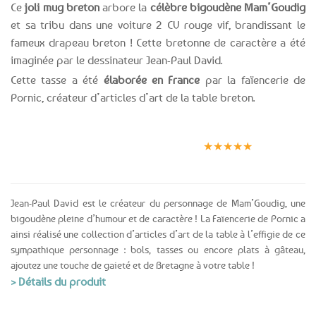
Ce
joli mug breton
arbore la
célèbre bigoudène Mam’Goudig
et sa tribu dans une voiture 2 CV rouge vif, brandissant le
fameux drapeau breton ! Cette bretonne de caractère a été
imaginée par le dessinateur Jean-Paul David.
Cette tasse a été
élaborée en France
par la faïencerie de
Pornic, créateur d’articles d’art de la table breton.
Expédition le
Clients
Paiement
jour même
satisfaits
sécurisé
★★★★★
(voir conditions)
Jean-Paul David est le créateur du personnage de Mam’Goudig, une
bigoudène pleine d’humour et de caractère ! La Faïencerie de Pornic a
ainsi réalisé une collection d’articles d’art de la table à l’effigie de ce
sympathique personnage : bols, tasses ou encore plats à gâteau,
ajoutez une touche de gaieté et de Bretagne à votre table !
> Détails du produit