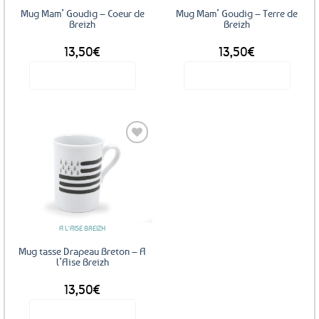
Mug Mam’ Goudig – Coeur de
Mug Mam’ Goudig – Terre de
Breizh
Breizh
13,50
€
13,50
€
Voir le produit
Voir le produit
Ajouter
aux
favoris
A L'AISE BREIZH
Mug tasse Drapeau Breton – A
l’Aise Breizh
13,50
€
Voir le produit