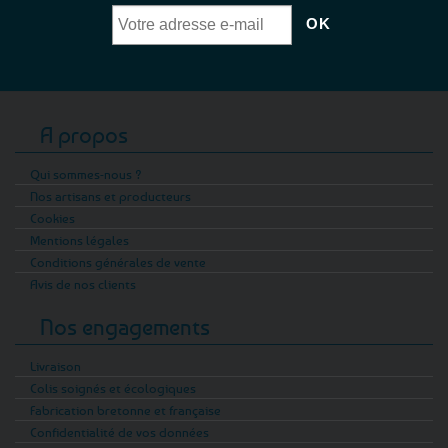
A propos
Qui sommes-nous ?
Nos artisans et producteurs
Cookies
Mentions légales
Conditions générales de vente
Avis de nos clients
Nos engagements
Livraison
Colis soignés et écologiques
Fabrication bretonne et française
Confidentialité de vos données