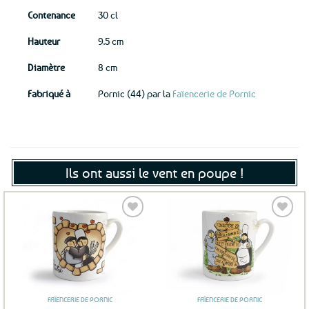
Contenance
30 cl
Hauteur
9.5 cm
Diamètre
8 cm
Fabriqué à
Pornic (44) par la
Faïencerie de Pornic
Ils ont aussi le vent en poupe !
Ajouter
Ajouter
aux
aux
favoris
favoris
FAÏENCERIE DE PORNIC
FAÏENCERIE DE PORNIC