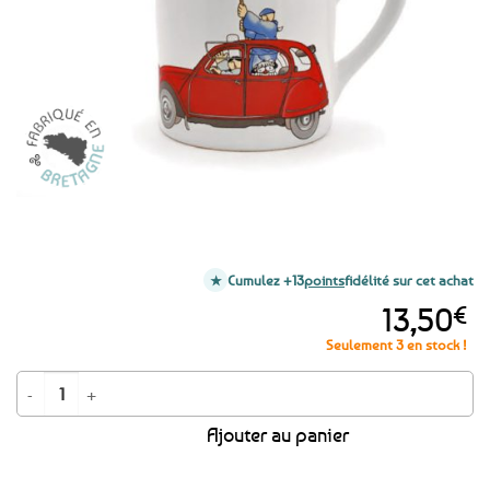
favoris
Cumulez +13
points
fidélité sur cet achat
13,50
€
Seulement 3 en stock !
quantité de Mug Mam' Goudig 2CV et drapeau breton
Ajouter au panier