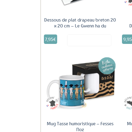
Dessous de plat drapeau breton 20
x 20 cm – Le Gwenn ha du
D
7,95
€
9,9
Voir le produit
Ajouter
aux
favoris
Mug Tasse humoristique – Fesses
Mu
Noz