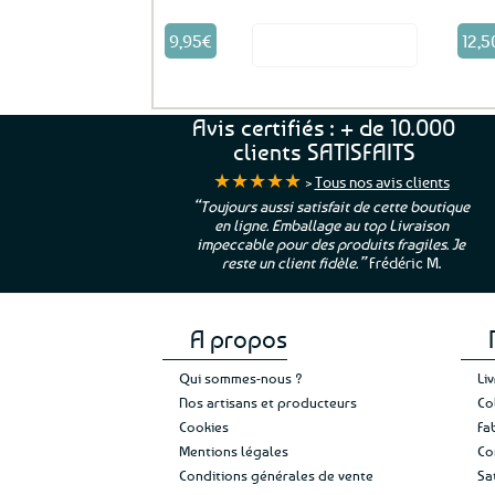
9,95
€
12,5
Voir le produit
Avis certifiés : + de 10.000
clients SATISFAITS
★★★★★
>
Tous nos avis clients
ur. La Bretagne à
“Toujours aussi satisfait de cette boutique
en ligne. Emballage au top Livraison
 moi qui suis si loin
impeccable pour des produits fragiles. Je
e”
Cathy P.
reste un client fidèle.”
Frédéric M.
A propos
Qui sommes-nous ?
Li
Nos artisans et producteurs
Co
Cookies
Fa
Mentions légales
Co
Conditions générales de vente
Sa