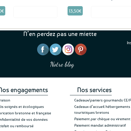
0
€
13,50
€
Voir le produit
Voir le produ
N’en perdez pas une miette
In
“J’ai mis 5 étoiles parce 
“Une boutique que je recommande pour
en mettre 6
leur sérieux, des bons et beaux produits
Notre blog
Je suis plus que satisfait
et une équipe à l’écoute :-)”
Patricia M.
de ma livraison. Ne chan
Nos engagements
Nos services
vraison
Cadeaux/paniers gourmands CE/
lis soignés et écologiques
Cadeaux d’accueil hébergements
touristiques bretons
brication bretonne et française
Paiement par chèque ou virement
nfidentialité de vos données
Paiement mandat administratif
tisfait ou remboursé