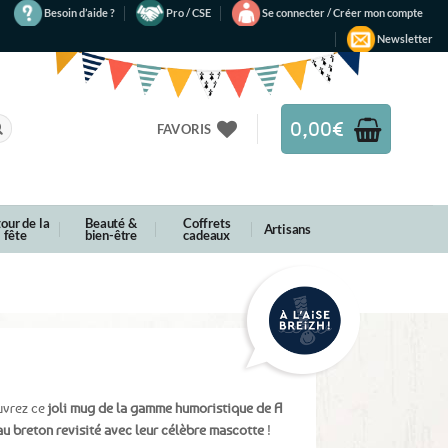
Besoin d’aide ?
Pro / CSE
Se connecter / Créer mon compte
Newsletter
0,00
€
FAVORIS
our de la
Beauté &
Coffrets
Artisans
fête
bien-être
cadeaux
uvrez ce
joli mug de la gamme humoristique de A
u breton revisité avec leur célèbre mascotte
!