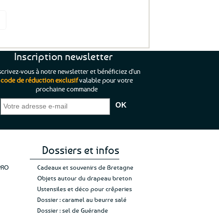
it
Inscription newsletter
scrivez-vous à notre newsletter et bénéficiez d'un
code de réduction exclusif
valable pour votre
prochaine commande
que je pouvais pas
“C’est agréable et tout aussi rassurant
“
 ;)
de constater qu’il n’y a pas de petite
l’oue
e de mon achat et
commande, mais un client à satisfaire.”
rapid
gez rien”
Jade C.
Guy H.
Vive 
Dossiers et infos
PRO
Cadeaux et souvenirs de Bretagne
Objets autour du drapeau breton
Ustensiles et déco pour crêperies
Dossier : caramel au beurre salé
Dossier : sel de Guérande