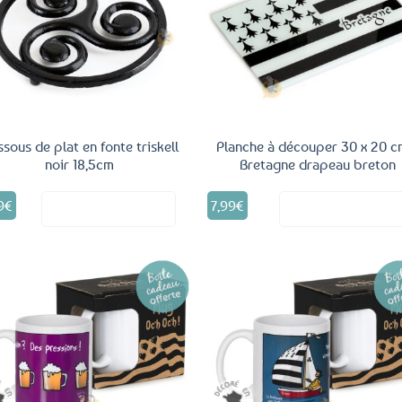
Ajouter
Ajo
aux
a
favoris
fav
sous de plat en fonte triskell
Planche à découper 30 x 20 c
noir 18,5cm
Bretagne drapeau breton
9
€
7,99
€
Voir le produit
Voir le produ
Ajouter
Ajo
aux
a
favoris
fav