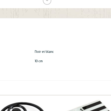
❤
Ajouter
aux
favoris
Noir et blanc
10 cm