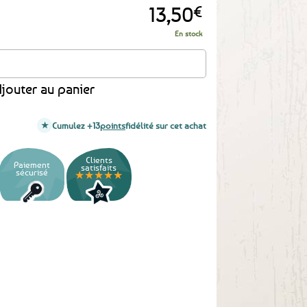
13,50
€
En stock
n - A l'Aise Breizh
jouter au panier
Cumulez +13
points
fidélité sur cet achat
Clients
Paiement
satisfaits
sécurisé
★★★★★