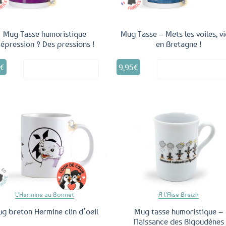
Mug Tasse humoristique
Mug Tasse – Mets les voiles, v
épression ? Des pressions !
en Bretagne !
5
€
9,95
€
Voir le produit
Voir le produ
Ajouter
Ajo
aux
a
favoris
fav
L'Hermine au Bonnet
A l'Aise Breizh
g breton Hermine clin d’oeil
Mug tasse humoristique –
Naissance des Bigoudènes