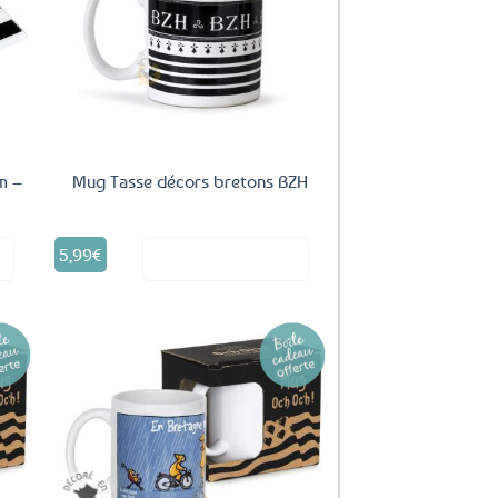
uter
Ajouter
ux
aux
oris
favoris
m –
Mug Tasse décors bretons BZH
5,99
€
it
Voir le produit
uter
Ajouter
ux
aux
oris
favoris