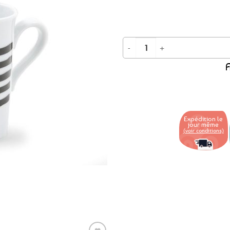
Ajouter
aux
favoris
quantité de Mug tasse Drapeau Breto
A
Expédition le
jour même
(voir conditions)