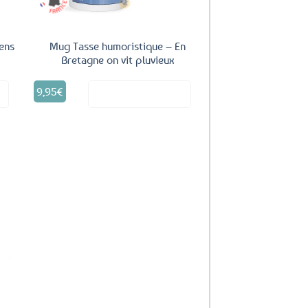
iens
Mug Tasse humoristique – En
Bretagne on vit pluvieux
9,95
€
it
Voir le produit
uter
ux
oris