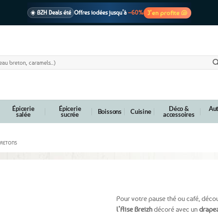
J’en profite 🐚
☀️ BZH Deals été
Offres iodées jusqu’à
–60%
🩷 CADEAU !
1 cadeau offert
dès 39€ d’achats
Voir cond. 🎁
📦 Livraison
En point relais dès
3,95€
seulement
Voir cond. 🚚
Épicerie
Épicerie
Déco &
Aut
Boissons
Cuisine
salée
sucrée
accessoires
BRETONS
ise Breizh
Pour votre pause thé ou café, déco
l’Aise Breizh
décoré avec un
drapea