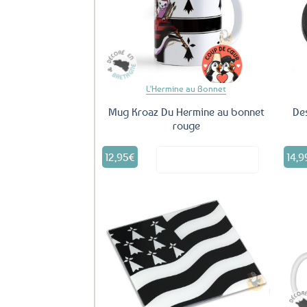
Ajouter
aux
favoris
L'Hermine au Bonnet
Mug Kroaz Du Hermine au bonnet
Des
rouge
12,95
€
14,9
Voir le produit
Ajouter
aux
favoris