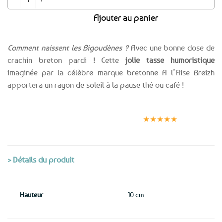
Ajouter au panier
Comment naissent les Bigoudènes ?
Avec une bonne dose de
crachin breton pardi ! Cette
jolie tasse humoristique
imaginée par la célèbre marque bretonne A l’Aise Breizh
apportera un rayon de soleil à la pause thé ou café !
Expédition le
Clients
Paiement
jour même
satisfaits
sécurisé
★★★★★
(voir conditions)
> Détails du produit
Hauteur
10 cm