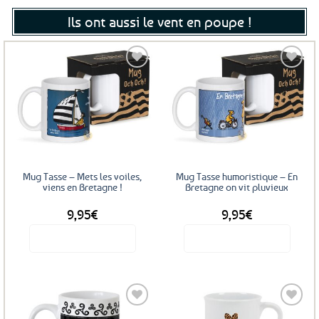
Ils ont aussi le vent en poupe !
Ajouter
Ajouter
aux
aux
favoris
favoris
Mug Tasse – Mets les voiles,
Mug Tasse humoristique – En
viens en Bretagne !
Bretagne on vit pluvieux
9,95
€
9,95
€
Voir le produit
Voir le produit