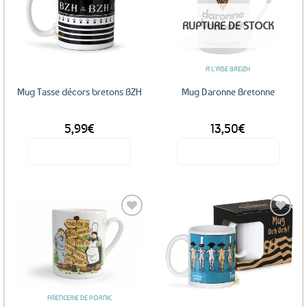
Ajouter
Ajouter
RUPTURE DE STOCK
aux
aux
favoris
favoris
A L'AISE BREIZH
Mug Tasse décors bretons BZH
Mug Daronne Bretonne
5,99
€
13,50
€
Voir le produit
Voir le produit
Ajouter
Ajouter
aux
aux
favoris
favoris
FAÏENCERIE DE PORNIC