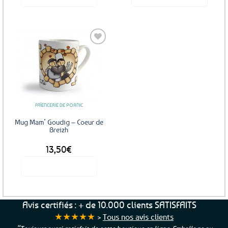
Ajouter
aux
favoris
FAÏENCERIE DE PORNIC
Mug Mam’ Goudig – Coeur de
Breizh
13,50
€
Voir le produit
Avis certifiés : + de 10.000 clients SATISFAITS
★★★★★
>
Tous nos avis clients