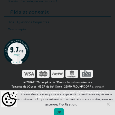
Dossier : Sarrasin, un sacré grain !
Aide et conseils
Aide - Questions fréquentes
Mon compte
© 2014-2026 Tempête de l'Ouest - Tous droits réservés
Tempête de l'Ouest - 6E ZA de Bel Orme - 22970 PLOUMAGOAR
(+ d'infos)
La vente d'alcool est interdite aux mineurs. L'abus d'alcool est dangereux pour la
Nous utilisons des cookies pour vous garantir la meilleure expérience
santé, à consommer avec modération.
sur notre site web. En poursuivant votre navigation sur ce site, vous en
acceptez l’utilisation.
OK