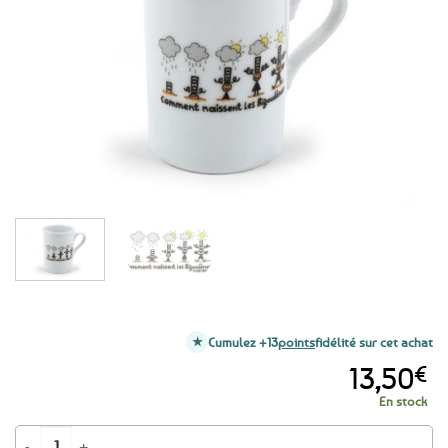
aux
favoris
Cumulez +13
points
fidélité sur cet achat
13,50
€
En stock
quantité de Mug tasse humoristique - Naissance des Bigoudènes