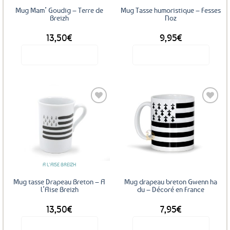
Mug Mam’ Goudig – Terre de
Mug Tasse humoristique – Fesses
Breizh
Noz
13,50
€
9,95
€
Voir le produit
Voir le produit
Ajouter
Ajouter
aux
aux
favoris
favoris
A L'AISE BREIZH
Mug tasse Drapeau Breton – A
Mug drapeau breton Gwenn ha
l’Aise Breizh
du – Décoré en France
13,50
€
7,95
€
Voir le produit
Voir le produit