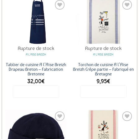
plusieurs
variations.
Les
Ajouter
Ajouter
options
aux
aux
peuvent
favoris
favoris
être
choisies
Rupture de stock
Rupture de stock
sur
A L'AISE BREIZH
A L'AISE BREIZH
la
page
Tablier de cuisine A l’Aise Breizh
Torchon de cuisine A l’Aise
Drapeau Breton – Fabrication
Breizh Crêpe partie – Fabriqué en
du
Bretonne
Bretagne
produit
32,00
€
9,95
€
Voir le produit
Voir le produit
Ajouter
Ajouter