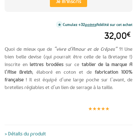
Je m'inscris
Cumulez +32
points
fidélité sur cet achat
32,00
€
Quoi de mieux que de
“vivre d’Amour et de Crêpes”
?! Une
bien belle devise (qui pourrait être celle de la Bretagne !)
inscrite en
lettres brodées
sur ce
tablier de la marque A
l’Aise Breizh
, élaboré en coton et de
fabrication 100%
française
! Il est équipé d’une large poche sur l’avant, de
bretelles réglables et d’un lien de serrage à la taille.
Expédition le
Clients
Paiement
jour même
satisfaits
sécurisé
★★★★★
(voir conditions)
> Détails du produit