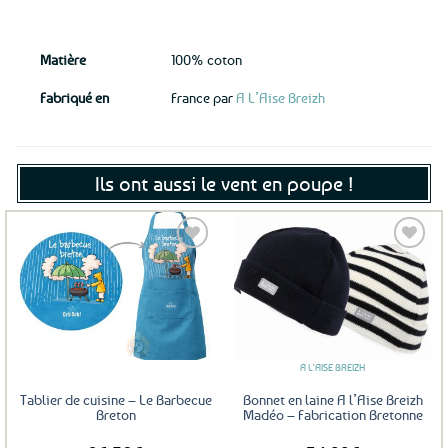
Matière
100% coton
Fabriqué en
France par
A L’Aise Breizh
Ils ont aussi le vent en poupe !
Ajouter
Ajouter
aux
aux
favoris
favoris
A L'AISE BREIZH
Tablier de cuisine – Le Barbecue
Bonnet en laine A l’Aise Breizh
Breton
Madéo – Fabrication Bretonne