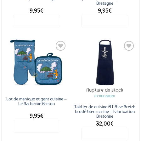
Bretagne
9,95
€
9,95
€
Voir le produit
Voir le produit
Ajouter
Ajouter
aux
aux
favoris
favoris
Rupture de stock
A L'AISE BREIZH
Lot de manique et gant cuisine –
Le Barbecue Breton
Tablier de cuisine A l’Aise Breizh
brodé bleu marine – Fabrication
9,95
€
Bretonne
32,00
€
Voir le produit
Voir le produit