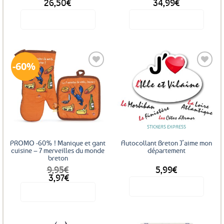
26,50
€
34,99
€
Voir le produit
Voir le produit
Ce
produit
a
60%
plusieurs
variations.
Les
Ajouter
Ajouter
options
aux
aux
favoris
favoris
peuvent
être
STICKERS EXPRESS
choisies
sur
PROMO -60% ! Manique et gant
Autocollant Breton J’aime mon
la
cuisine – 7 merveilles du monde
département
breton
page
9,95
€
5,99
€
du
Le
Le
3,97
€
produit
prix
prix
Voir le produit
Voir le produit
initial
actuel
était :
est :
Ce
9,95€.
3,97€.
produit
a