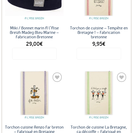
aux
aux
favoris
favoris
A L'AISE BREIZH
A L'AISE BREIZH
Miki / Bonnet marin A l’Aise
Torchon de cuisine – Tempête en
Breizh Madeg Bleu Marine –
Bretagne ! – Fabrication
Fabrication Bretonne
bretonne
29,00
€
9,95
€
Voir le produit
Voir le produit
Ajouter
Ajouter
aux
aux
favoris
favoris
A L'AISE BREIZH
A L'AISE BREIZH
Torchon cuisine Renzo Far breton
Torchon de cuisine La Bretagne,
– Fabriqué en Bretagne
ça décoiffe – Fabriqué en