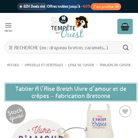
Passer
J’en profite 🐚
☀️ BZH Deals été
Offres iodées jusqu’à
–60%
au
contenu
🩷 CADEAU !
1 cadeau offert
dès 39€ d’achats
Voir cond. 🎁
MENU
📦 Livraison
En point relais dès
3,95€
seulement
Voir cond. 🚚
Recherche
pour :
ACCUEIL
/
VAISSELLE ET USTENSILES
/
LINGE DE CUISINE
/
TABLIERS DE CUISINE
Tablier A l’Aise Breizh Vivre d’amour et de
crêpes – Fabrication Bretonne
Ajouter