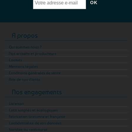
A propos
Qui sommes-nous ?
Nos artisans et producteurs
Cookies
Mentions légales
Conditions générales de vente
Avis de nos clients
Nos engagements
Livraison
Colis soignés et écologiques
Fabrication bretonne et française
Confidentialité de vos données
Satisfait ou remboursé