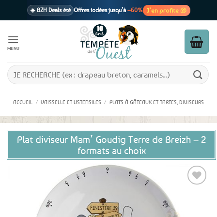
Passer
J’en profite 🐚
☀️ BZH Deals été
Offres iodées jusqu’à
–60%
au
contenu
🩷 CADEAU !
1 cadeau offert
dès 39€ d’achats
Voir cond. 🎁
MENU
📦 Livraison
En point relais dès
3,95€
seulement
Voir cond. 🚚
Recherche
pour :
ACCUEIL
/
VAISSELLE ET USTENSILES
/
PLATS À GÂTEAUX ET TARTES, DIVISEURS
Plat diviseur Mam’ Goudig Terre de Breizh – 2
formats au choix
Ajouter