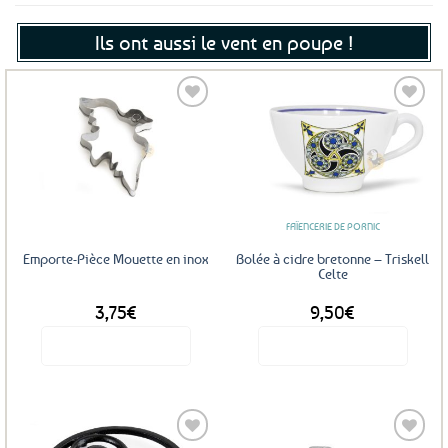
Ils ont aussi le vent en poupe !
Ajouter
Ajouter
aux
aux
favoris
favoris
FAÏENCERIE DE PORNIC
Emporte-Pièce Mouette en inox
Bolée à cidre bretonne – Triskell
Celte
3,75
€
9,50
€
Voir le produit
Voir le produit