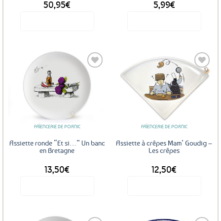
50,95
€
5,99
€
produit
Voir le produit
Voir le produit
Ajouter
Ajouter
aux
aux
favoris
favoris
FAÏENCERIE DE PORNIC
FAÏENCERIE DE PORNIC
Assiette ronde “Et si…” Un banc
Assiette à crêpes Mam’ Goudig –
en Bretagne
Les crêpes
13,50
€
12,50
€
Voir le produit
Voir le produit