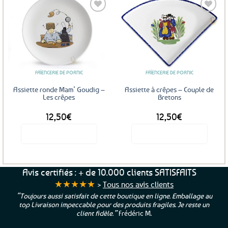
Ajouter
Ajouter
aux
aux
favoris
favoris
FAÏENCERIE DE PORNIC
FAÏENCERIE DE PORNIC
Assiette ronde Mam’ Goudig –
Assiette à crêpes – Couple de
Les crêpes
Bretons
12,50
€
12,50
€
Voir le produit
Voir le produit
Avis certifiés : + de 10.000 clients SATISFAITS
★★★★★
>
Tous nos avis clients
“Toujours aussi satisfait de cette boutique en ligne. Emballage au
top Livraison impeccable pour des produits fragiles. Je reste un
client fidèle.”
Frédéric M.