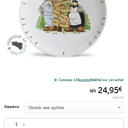
aux
favoris
Cumulez +24
points
fidélité sur cet achat
24,95
€
DÈS
EFFACER
Diamètre
quantité de Plat diviseur Mam' Goudig Terre de Breizh - 2 formats au choi