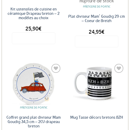
Rupture de stock
FAÏENCERIE DE PORNIC
Kit ustensiles de cuisine en
céramique Drapeau breton – 2
Plat diviseur Mam’ Goudig 29 cm
modèles au choix
– Coeur de Breizh
DÈS
25,90
€
24,95
€
Voir le produit
Voir le produit
Ce
produit
a
plusieurs
variations.
Les
options
Ajouter
Ajouter
peuvent
aux
aux
favoris
favoris
être
choisies
sur
FAÏENCERIE DE PORNIC
la
Coffret grand plat diviseur Mam
Mug Tasse décors bretons BZH
page
Goudig 34,5 cm – 2CV drapeau
breton
du