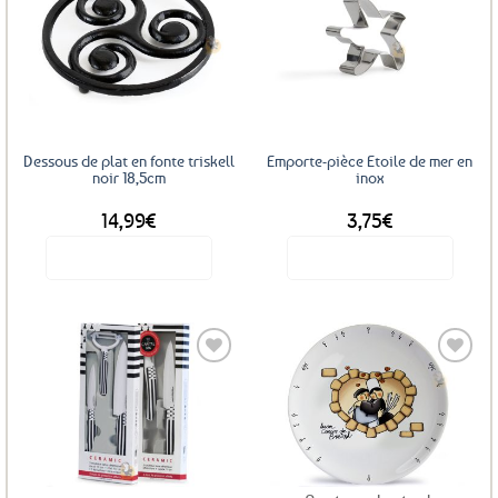
Ajouter
Ajouter
aux
aux
favoris
favoris
Dessous de plat en fonte triskell
Emporte-pièce Etoile de mer en
noir 18,5cm
inox
14,99
€
3,75
€
Voir le produit
Voir le produit
Ajouter
Ajouter
aux
aux
favoris
favoris