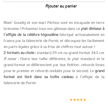
Ajouter au panier
Mam’ Goudig et son mari Péchou sont en escapade en terre
bretonne ! Présentez tous vos gâteaux dans ce
plat diviseur à
l’effigie de la célèbre bigoudène
fabriqué artisanalement en
France par la faïencerie de Pornic et découpez-les facilement
en parts égales grâce à sa frise de chiffres tout autour !
2 formats au choix :
standard 29 cm ou grand format 34.5 cm
A noter :
Outre leur taille différente, le plat standard et le
grand format se différencient par leur finition : rebords lisses
pour le premier et rebords ondulés pour le second. Le
grand
format est livré dans sa boîte cadeau
à l’effigie de la
faïencerie de Pornic
Expédition le
Clients
Paiement
jour même
satisfaits
sécurisé
★★★★★
(voir conditions)