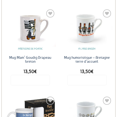
Ajouter
Ajouter
aux
aux
favoris
favoris
FAÏENCERIE DE PORNIC
A L'AISE BREIZH
Mug Mam’ Goudig Drapeau
Mug humoristique – Bretagne
breton
terre d’accueil
13,50
€
13,50
€
Voir le produit
Voir le produit
Ajouter
Ajouter