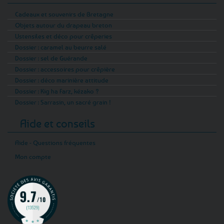
Cadeaux et souvenirs de Bretagne
Objets autour du drapeau breton
Ustensiles et déco pour crêperies
Dossier : caramel au beurre salé
Dossier : sel de Guérande
Dossier : accessoires pour crêpière
Dossier : déco marinière attitude
Dossier : Kig ha Farz, kézako ?
Dossier : Sarrasin, un sacré grain !
Aide et conseils
Aide - Questions fréquentes
Mon compte