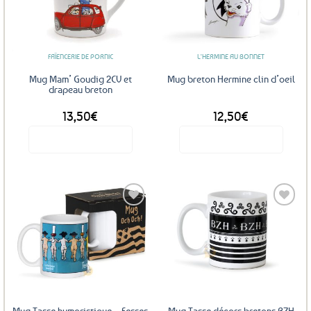
Ajouter
Ajouter
aux
aux
favoris
favoris
FAÏENCERIE DE PORNIC
L'HERMINE AU BONNET
Mug Mam’ Goudig 2CV et
Mug breton Hermine clin d’oeil
drapeau breton
13,50
€
12,50
€
Voir le produit
Voir le produit
Ajouter
Ajouter
aux
aux
favoris
favoris
Mug Tasse humoristique – Fesses
Mug Tasse décors bretons BZH