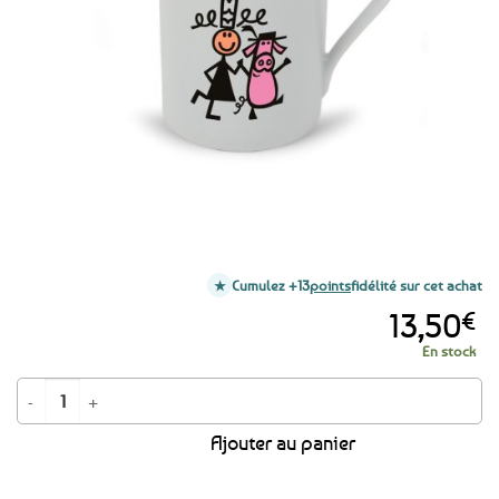
favoris
Cumulez +13
points
fidélité sur cet achat
13,50
€
En stock
quantité de Mug humoristique Copains comme cochons
Ajouter au panier