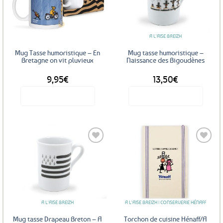
aux
aux
favoris
favoris
A L'AISE BREIZH
Mug Tasse humoristique – En
Mug tasse humoristique –
Bretagne on vit pluvieux
Naissance des Bigoudènes
9,95
€
13,50
€
Voir le produit
Voir le produit
Ajouter
Ajouter
aux
aux
favoris
favoris
A L'AISE BREIZH
A L'AISE BREIZH | CONSERVERIE HÉNAFF
Mug tasse Drapeau Breton – A
Torchon de cuisine Hénaff/A