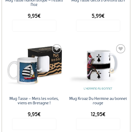
Noz
9,95
€
5,99
€
Voir le produit
Voir le produit
Ajouter
Ajouter
aux
aux
favoris
favoris
L'HERMINE AU BONNET
Mug Tasse – Mets les voiles,
Mug Kroaz Du Hermine au bonnet
viens en Bretagne !
rouge
9,95
€
12,95
€
Voir le produit
Voir le produit