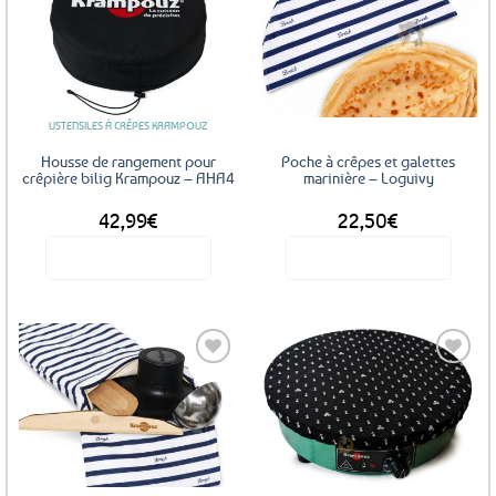
Ajouter
Ajouter
aux
aux
favoris
favoris
USTENSILES À CRÊPES KRAMPOUZ
Housse de rangement pour
Poche à crêpes et galettes
crêpière bilig Krampouz – AHA4
marinière – Loguivy
42,99
€
22,50
€
Voir le produit
Voir le produit
Ajouter
Ajouter
aux
aux
favoris
favoris