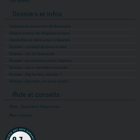
Nos univers
Dossiers et infos
Cadeaux et souvenirs de Bretagne
Objets autour du drapeau breton
Ustensiles et déco pour crêperies
Dossier : caramel au beurre salé
Dossier : sel de Guérande
Dossier : accessoires pour crêpière
Dossier : déco marinière attitude
Dossier : Kig ha Farz, kézako ?
Dossier : Sarrasin, un sacré grain !
Aide et conseils
Aide - Questions fréquentes
Mon compte