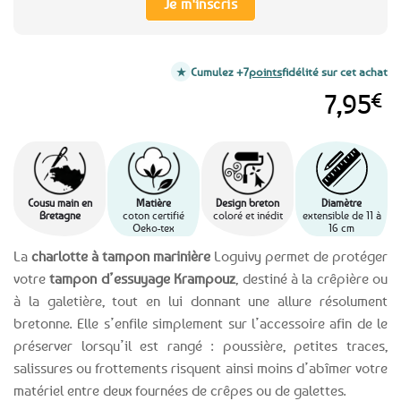
Je m'inscris
Cumulez +7
points
fidélité sur cet achat
7,95
€
Cousu main en
Matière
Design breton
Diamètre
Bretagne
coton certifié
coloré et inédit
extensible de 11 à
Oeko-tex
16 cm
La
charlotte à tampon marinière
Loguivy permet de protéger
votre
tampon d’essuyage Krampouz
, destiné à la crêpière ou
à la galetière, tout en lui donnant une allure résolument
bretonne. Elle s’enfile simplement sur l’accessoire afin de le
préserver lorsqu’il est rangé : poussière, petites traces,
salissures ou frottements risquent ainsi moins d’abîmer votre
matériel entre deux fournées de crêpes ou de galettes.