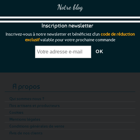
produit
Notre blog
Inscription newsletter
Inscrivez-vous à notre newsletter et bénéficiez d'un
code de réduction
exclusif
valable pour votre prochaine commande
A propos
Qui sommes-nous ?
Nos artisans et producteurs
Cookies
Mentions légales
Conditions générales de vente
Avis de nos clients