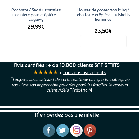
Pochette / Sac à ustensiles
Housse de protection bilig /
marinière pour crêpière –
charlotte crêpière – triskells
Loguivy
hermines
29,99
€
DÈS
23,50
€
Voir le produit
Voir le produit
Ce
produit
a
Avis certifiés : + de 10.000 clients SATISFAITS
plusieurs
★★★★★
>
Tous nos avis clients
variations.
“Toujours aussi satisfait de cette boutique en ligne. Emballage au
Les
top Livraison impeccable pour des produits fragiles. Je reste un
options
client fidèle.”
Frédéric M.
peuvent
être
choisies
N’en perdez pas une miette
sur
la
page
du