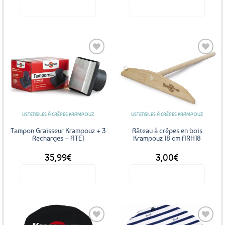
Voir le produit
Voir le produit
Ajouter
Ajouter
aux
aux
favoris
favoris
USTENSILES À CRÊPES KRAMPOUZ
USTENSILES À CRÊPES KRAMPOUZ
Tampon Graisseur Krampouz + 3
Râteau à crêpes en bois
Recharges – ATE1
Krampouz 18 cm ARH18
35,99
€
3,00
€
Voir le produit
Voir le produit