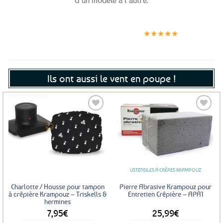
d’un modèle à l’autre.
Expédition le
Clients
Paiement
jour même
satisfaits
sécurisé
★★★★★
(voir conditions)
Ils ont aussi le vent en poupe !
Ajouter
Ajouter
aux
aux
favoris
favoris
USTENSILES À CRÊPES KRAMPOUZ
Charlotte / Housse pour tampon
Pierre Abrasive Krampouz pour
à crêpière Krampouz – Triskells &
Entretien Crêpière – APA1
hermines
7,95
€
25,99
€