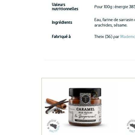
Valeurs
Pour 100g : énergie 385
nutritionnelles
Eau, farine de sarrasin
Ingrédients
arachides, sésame.
Fabriqué à
Theix (56) par
Mademoi
Ils ont aussi le vent en poupe !
Ajouter
aux
favoris