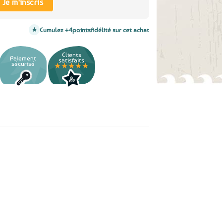
Je m'inscris
Cumulez +4
points
fidélité sur cet achat
Clients
Paiement
satisfaits
sécurisé
★★★★★