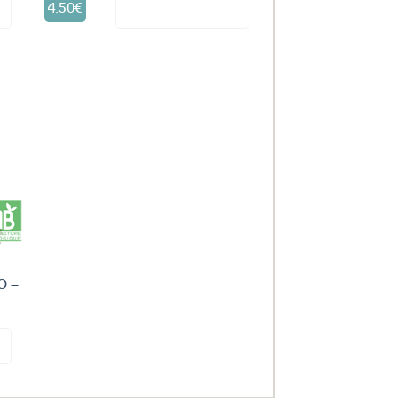
4,50
€
it
Voir le produit
uter
ux
oris
IO –
it