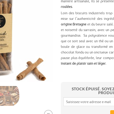
manière artisanale, ils se présent
roulées
.
Ajouter
Loin des biscuits industriels trop
aux
favoris
mise sur l’authenticité des ingré
origine Bretagne
et du beurre salé.
et noisetté du sarrasin, avec un p
gourmandise. Sa polyvalence vous
que ce soit seul avec un thé ou un 
boule de glace ou transformé en
chocolat fondu ou un onctueux cara
pause plus équilibrée, leur compo
instant de plaisir sain et léger
.
STOCK ÉPUISÉ. SOYE
PRODUI