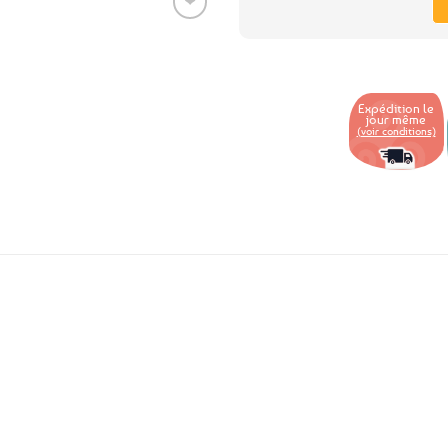
❤
Ajouter
aux
favoris
Expédition le
jour même
(voir conditions)