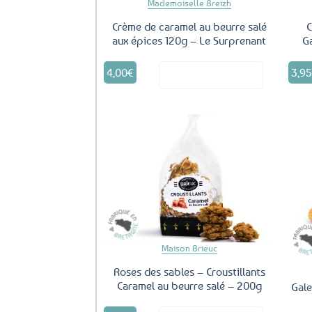
Mademoiselle Breizh
Crème de caramel au beurre salé
C
aux épices 120g – Le Surprenant
G
4,00
€
3,9
Voir le produit
Ajouter
aux
favoris
Maison Brieuc
Roses des sables – Croustillants
Caramel au beurre salé – 200g
Gale