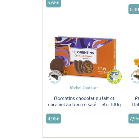
5,65
€
Voir le produit
6,9
Ajouter
aux
favoris
Michel Chatillon
Florentins chocolat au lait et
P
caramel au beurre salé – étui 100g
Nat
4,95
€
7,95
Voir le produit