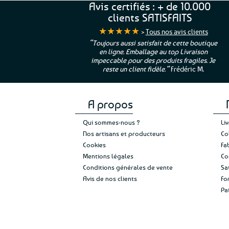
Avis certifiés : + de 10.000
clients SATISFAITS
★★★★★
>
Tous nos avis clients
ur. La Bretagne à
“Toujours aussi satisfait de cette boutique
en ligne. Emballage au top Livraison
 moi qui suis si loin
impeccable pour des produits fragiles. Je
e”
Cathy P.
reste un client fidèle.”
Frédéric M.
A propos
Qui sommes-nous ?
Li
Nos artisans et producteurs
Co
Cookies
Fa
Mentions légales
Co
Conditions générales de vente
Sa
Avis de nos clients
Fo
Pa