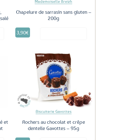
Mademoiselle Breizh
,
Chapelure de sarrasin sans gluten –
salé
200g
3,90
€
it
Voir le produit
uter
Ajouter
ux
aux
oris
favoris
Biscuiterie Gavottes
é et
Rochers au chocolat et crêpe
nt
dentelle Gavottes – 95g