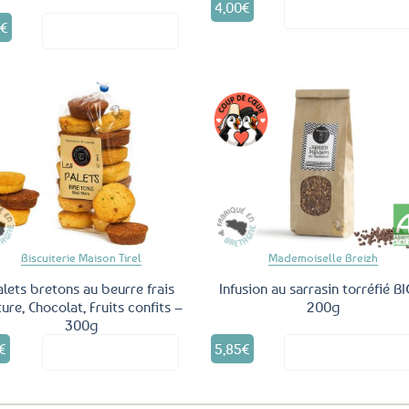
4,00
€
Voir le produ
0
€
Voir le produit
Ajouter
Ajo
aux
a
favoris
fav
Biscuiterie Maison Tirel
Mademoiselle Breizh
alets bretons au beurre frais
Infusion au sarrasin torréfié B
ure, Chocolat, Fruits confits –
200g
300g
€
5,85
€
Voir le produit
Voir le produ