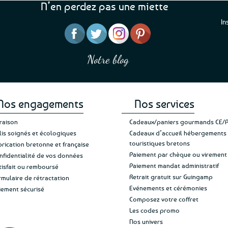
N’en perdez pas une miette
In
“J’ai mis 5 étoiles parce 
“Une boutique que je recommande pour
en mettre 6
leur sérieux, des bons et beaux produits
Notre blog
Je suis plus que satisfait
et une équipe à l’écoute :-)”
Patricia M.
de ma livraison. Ne chan
Nos engagements
Nos services
vraison
Cadeaux/paniers gourmands CE/
lis soignés et écologiques
Cadeaux d’accueil hébergements
touristiques bretons
brication bretonne et française
Paiement par chèque ou virement
nfidentialité de vos données
Paiement mandat administratif
tisfait ou remboursé
Retrait gratuit sur Guingamp
rmulaire de rétractation
Evénements et cérémonies
iement sécurisé
Composez votre coffret
Les codes promo
Nos univers