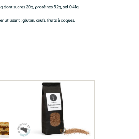
g dont sucres 20g, protéines 5.2g, sel 0.41g
r utilisant : gluten, œufs, fruits à coques,
uter
Ajouter
ux
aux
oris
favoris