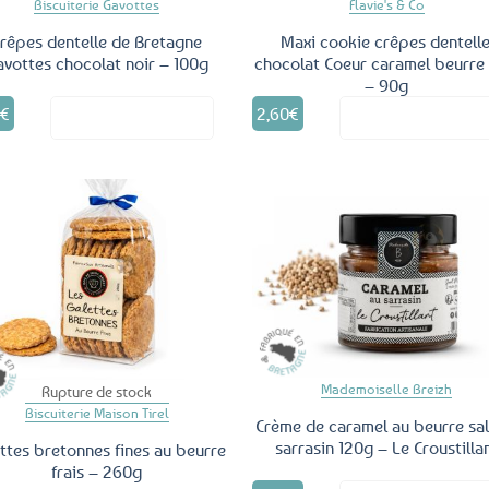
Biscuiterie Gavottes
Flavie's & Co
rêpes dentelle de Bretagne
Maxi cookie crêpes dentelle
avottes chocolat noir – 100g
chocolat Coeur caramel beurre 
– 90g
5
€
2,60
€
Voir le produit
Voir le produ
Ajouter
Ajo
aux
a
favoris
fav
Mademoiselle Breizh
Rupture de stock
Biscuiterie Maison Tirel
Crème de caramel au beurre sal
sarrasin 120g – Le Croustilla
ttes bretonnes fines au beurre
frais – 260g