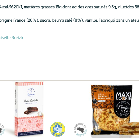
kcal/1620kJ, matières grasses 15g dont acides gras saturés 9.3g, glucides 58
 origine France (28%), sucre,
beurre
salé (8%), vanille. Fabriqué dans un atelie
selle Breizh
Ajouter
Ajo
aux
a
favoris
fav