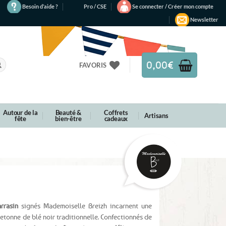
Besoin d’aide ?
Pro / CSE
Se connecter / Créer mon compte
Newsletter
0,00
€
FAVORIS
Autour de la
Beauté &
Coffrets
Artisans
fête
bien-être
cadeaux
rrasin
signés Mademoiselle Breizh incarnent une
retonne de blé noir traditionnelle. Confectionnés de