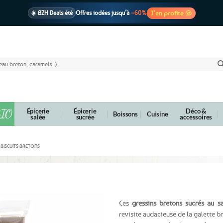
J’en profite 🐚
☀️ BZH Deals été
Offres iodées jusqu’à
–60%
🩷 CADEAU !
1 cadeau offert
dès 39€ d’achats
Voir cond. 🎁
📦 Livraison
En point relais dès
3,95€
seulement
Voir cond. 🚚
IO
Épicerie
Épicerie
Déco &
Boissons
Cuisine
salée
sucrée
accessoires
E BISCUITS BRETONS
Ces
gressins bretons sucrés au sa
revisite audacieuse de la galette b