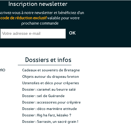
Inscription newsletter
scrivez-vous à notre newsletter et bénéficiez d'un
code de réduction exclusif
valable pour votre
prochaine commande
que je pouvais pas
“C’est agréable et tout aussi rassurant
“
 ;)
de constater qu’il n’y a pas de petite
l’oue
e de mon achat et
commande, mais un client à satisfaire.”
rapid
gez rien”
Jade C.
Guy H.
Vive 
Dossiers et infos
PRO
Cadeaux et souvenirs de Bretagne
Objets autour du drapeau breton
Ustensiles et déco pour crêperies
Dossier : caramel au beurre salé
Dossier : sel de Guérande
Dossier : accessoires pour crêpière
Dossier : déco marinière attitude
Dossier : Kig ha Farz, kézako ?
Dossier : Sarrasin, un sacré grain !