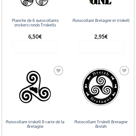
Planche de 6 autocollants
Autocollant Bretagne et triskell
stickers ronds Triskells
6,50
€
2,95
€
Voir le produit
Voir le produit
Ajouter
Ajouter
aux
aux
favoris
favoris
Autocollant triskell & carte de la
Autocollant Triskell Bretagne
Bretagne
Breizh