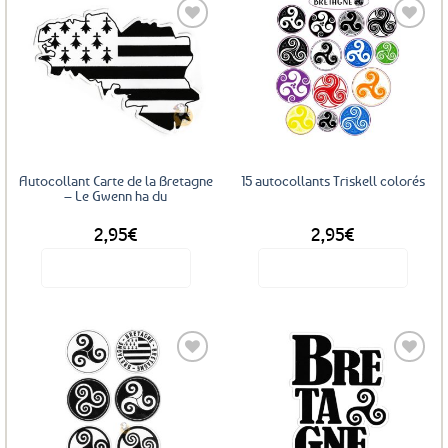
Ajouter
Ajouter
aux
aux
favoris
favoris
Autocollant Carte de la Bretagne
15 autocollants Triskell colorés
– Le Gwenn ha du
2,95
€
2,95
€
Voir le produit
Voir le produit
Ajouter
Ajouter
aux
aux
favoris
favoris