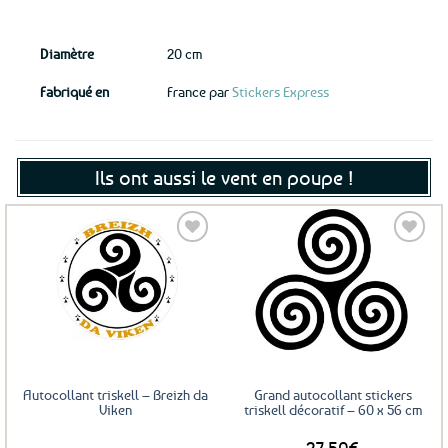
Diamètre
20 cm
Fabriqué en
France par
Stickers Express
Ils ont aussi le vent en poupe !
Ajouter
Ajouter
aux
aux
favoris
favoris
Autocollant triskell – Breizh da
Grand autocollant stickers
Viken
triskell décoratif – 60 x 56 cm
27,50
€
DÈS