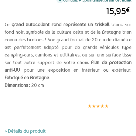
15,95
€
Ce
grand autocollant rond représente un triskell
blanc sur
fond noir, symbole de la culture celte et de la Bretagne bien
connu des bretons ! Son grand format de 20 cm de diamètre
est parfaitement adapté pour de grands véhicules type
camping-cars, camions et utilitaires, ou sur une surface lisse
sur tout autre support de votre choix.
Film de protection
anti-UV
pour une exposition en intérieur ou extérieur.
Fabriqué en Bretagne
.
Dimensions :
20 cm
Expédition le
Clients
Paiement
jour même
satisfaits
sécurisé
★★★★★
(voir conditions)
> Détails du produit