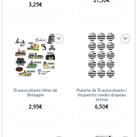
3,25
€
Voir le produit
Voir le produit
Ce
produit
a
plusieurs
variations.
Les
Ajouter
Ajouter
options
aux
aux
favoris
favoris
peuvent
être
choisies
sur
15 autocollants Villes de
Planche de 15 autocollants /
la
Bretagne
étiquettes rondes drapeau
breton
page
2,95
€
6,50
€
du
produit
Voir le produit
Voir le produit