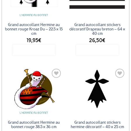
favoris
favoris
peuvent
être
L'HERMINE AU BONNET
choisies
sur
Grand autocollant Hermine au
Grand autocollant stickers
la
bonnet rouge Kroaz Du – 22.5 x 15
décoratif Drapeau breton – 64 x
cm
40 cm
page
19,95
€
26,50
€
du
produit
Voir le produit
Voir le produit
Ce
produit
a
plusieurs
variations.
Les
Ajouter
Ajouter
options
aux
aux
favoris
favoris
peuvent
être
L'HERMINE AU BONNET
choisies
sur
Grand autocollant Hermine au
Grand autocollant stickers
la
bonnet rouge 38.5 x 36 cm
hermine décoratif – 40 x 25 cm