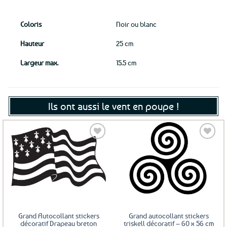
Coloris
Noir ou blanc
Hauteur
25 cm
Largeur max.
15.5 cm
Ils ont aussi le vent en poupe !
Ajouter
Ajouter
aux
aux
favoris
favoris
Grand Autocollant stickers
Grand autocollant stickers
décoratif Drapeau breton
triskell décoratif – 60 x 56 cm