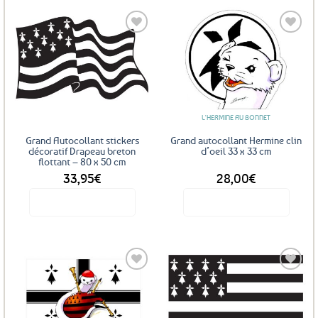
Ajouter
Ajouter
aux
aux
favoris
favoris
L'HERMINE AU BONNET
Grand Autocollant stickers
Grand autocollant Hermine clin
décoratif Drapeau breton
d’oeil 33 x 33 cm
flottant – 80 x 50 cm
33,95
€
28,00
€
Voir le produit
Voir le produit
Ce
produit
a
plusieurs
variations.
Les
Ajouter
Ajouter
options
aux
aux