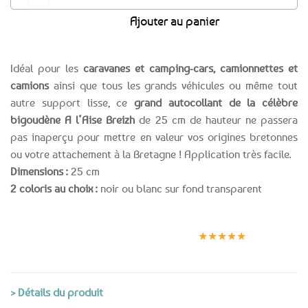
Ajouter au panier
Idéal pour les
caravanes et camping-cars, camionnettes et
camions
ainsi que tous les grands véhicules ou même tout
autre support lisse, ce
grand autocollant de la célèbre
bigoudène A l’Aise Breizh
de 25 cm de hauteur ne passera
pas inaperçu pour mettre en valeur vos origines bretonnes
ou votre attachement à la Bretagne ! Application très facile.
Dimensions :
25 cm
2 coloris au choix :
noir ou blanc sur fond transparent
Expédition le
Clients
Paiement
jour même
satisfaits
sécurisé
★★★★★
(voir conditions)
> Détails du produit