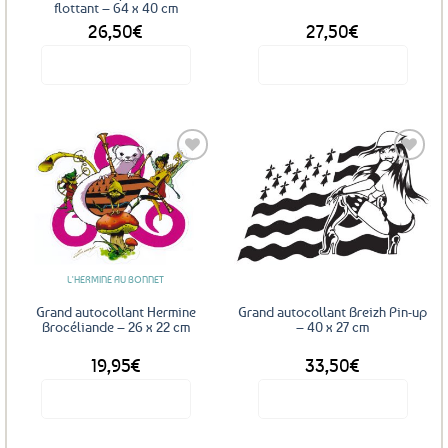
flottant – 64 x 40 cm
26,50
€
27,50
€
Voir le produit
Voir le produit
Ce
produit
a
plusieurs
variations.
Les
Ajouter
Ajouter
options
aux
aux
favoris
favoris
peuvent
être
L'HERMINE AU BONNET
choisies
sur
Grand autocollant Hermine
Grand autocollant Breizh Pin-up
la
Brocéliande – 26 x 22 cm
– 40 x 27 cm
page
19,95
€
33,50
€
du
produit
Voir le produit
Voir le produit