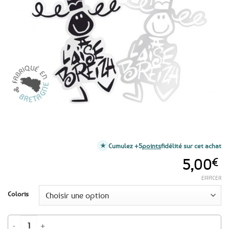
aux
favoris
Cumulez +5
points
fidélité sur cet achat
5,00
€
EFFACER
Coloris
quantité de Grand autocollant A l’Aise Breizh Bigoudène - 25 cm