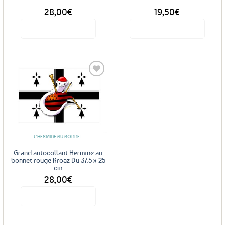
page
28,00
€
19,50
€
du
produit
Voir le produit
Voir le produit
Ce
produit
a
plusieurs
variations.
Les
Ajouter
options
aux
favoris
peuvent
être
L'HERMINE AU BONNET
choisies
sur
Grand autocollant Hermine au
la
bonnet rouge Kroaz Du 37.5 x 25
cm
page
28,00
€
du
produit
Voir le produit