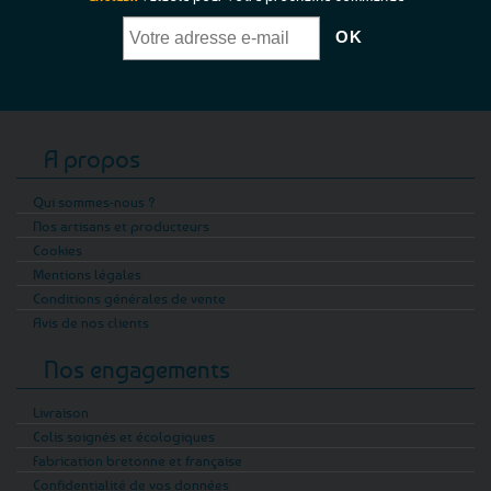
A propos
Qui sommes-nous ?
Nos artisans et producteurs
Cookies
Mentions légales
Conditions générales de vente
Avis de nos clients
Nos engagements
Livraison
Colis soignés et écologiques
Fabrication bretonne et française
Confidentialité de vos données