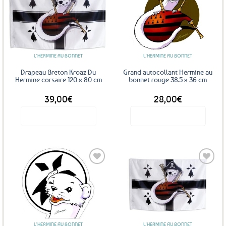
Ajouter
Ajouter
aux
aux
favoris
favoris
L'HERMINE AU BONNET
L'HERMINE AU BONNET
Drapeau Breton Kroaz Du
Grand autocollant Hermine au
Hermine corsaire 120 x 80 cm
bonnet rouge 38.5 x 36 cm
39,00
€
28,00
€
Voir le produit
Voir le produit
Ajouter
Ajouter
aux
aux
favoris
favoris
L'HERMINE AU BONNET
L'HERMINE AU BONNET