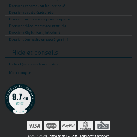
Dossier : caramel au beurre salé
Dossier : sel de Guérande
Dossier : accessoires pour crêpière
Dossier : déco marinière attitude
Dossier : Kig ha Farz, kézako ?
Dossier : Sarrasin, un sacré grain !
Aide et conseils
Aide - Questions fréquentes
Mon compte
© 2014-2026 Tempête de l'Ouest - Tous droits réservés