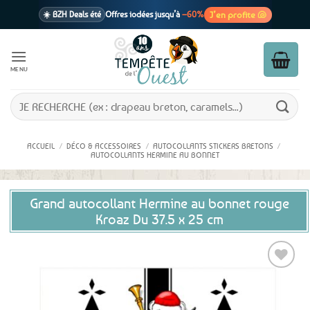
Passer
J’en profite 🐚
☀️ BZH Deals été
Offres iodées jusqu’à
–60%
au
contenu
🩷 CADEAU !
1 cadeau offert
dès 39€ d’achats
Voir cond. 🎁
MENU
📦 Livraison
En point relais dès
3,95€
seulement
Voir cond. 🚚
Recherche
pour :
ACCUEIL
/
DÉCO & ACCESSOIRES
/
AUTOCOLLANTS STICKERS BRETONS
/
AUTOCOLLANTS HERMINE AU BONNET
Grand autocollant Hermine au bonnet rouge
Kroaz Du 37.5 x 25 cm
Ajouter