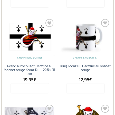
Voir le produit
Voir le produit
Ajouter
Ajouter
aux
aux
favoris
favoris
L'HERMINE AU BONNET
L'HERMINE AU BONNET
Grand autocollant Hermine au
Mug Kroaz Du Hermine au bonnet
bonnet rouge Kroaz Du – 22.5 x 15
rouge
cm
19,95
€
12,95
€
Voir le produit
Voir le produit