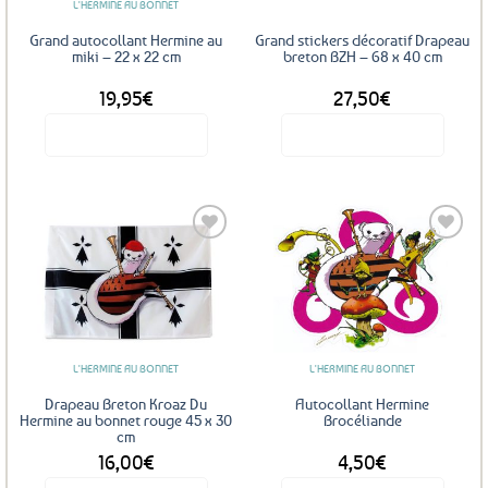
L'HERMINE AU BONNET
Grand autocollant Hermine au
Grand stickers décoratif Drapeau
miki – 22 x 22 cm
breton BZH – 68 x 40 cm
19,95
€
27,50
€
Voir le produit
Voir le produit
Ce
produit
a
plusieurs
variations.
Les
Ajouter
Ajouter
options
aux
aux
favoris
favoris
peuvent
être
L'HERMINE AU BONNET
L'HERMINE AU BONNET
choisies
sur
Drapeau Breton Kroaz Du
Autocollant Hermine
la
Hermine au bonnet rouge 45 x 30
Brocéliande
cm
page
16,00
€
4,50
€
du
produit