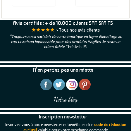
Voir le produit
Voir le produit
Ce
Ce
produit
produit
a
a
Avis certifiés : + de 10.000 clients SATISFAITS
plusieurs
plusieurs
★★★★★
>
Tous nos avis clients
variations.
variations.
“Toujours aussi satisfait de cette boutique en ligne. Emballage au
Les
Les
top Livraison impeccable pour des produits fragiles. Je reste un
options
options
client fidèle.”
Frédéric M.
peuvent
peuvent
être
être
choisies
choisies
N’en perdez pas une miette
sur
sur
la
la
page
page
du
du
produit
produit
Notre blog
Inscription newsletter
Inscrivez-vous à notre newsletter et bénéficiez d'un
code de réduction
exclusif
valable pour votre prochaine commande