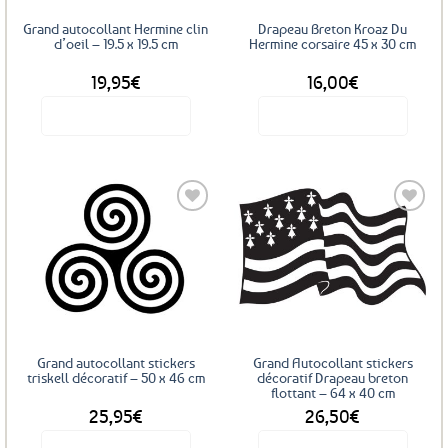
Grand autocollant Hermine clin
Drapeau Breton Kroaz Du
d’oeil – 19.5 x 19.5 cm
Hermine corsaire 45 x 30 cm
19,95
€
16,00
€
Voir le produit
Voir le produit
Ajouter
Ajouter
aux
aux
favoris
favoris
Grand autocollant stickers
Grand Autocollant stickers
triskell décoratif – 50 x 46 cm
décoratif Drapeau breton
flottant – 64 x 40 cm
25,95
€
26,50
€