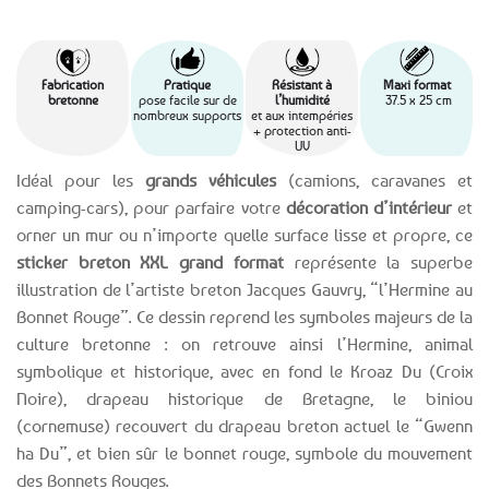
Fabrication
Pratique
Résistant à
Maxi format
bretonne
pose facile sur de
l’humidité
37.5 x 25 cm
nombreux supports
et aux intempéries
+ protection anti-
UV
Idéal pour les
grands véhicules
(camions, caravanes et
camping-cars), pour parfaire votre
décoration d’intérieur
et
orner un mur ou n’importe quelle surface lisse et propre, ce
sticker breton XXL grand format
représente la superbe
illustration de l’artiste breton Jacques Gauvry, “l’Hermine au
Bonnet Rouge”. Ce dessin reprend les symboles majeurs de la
culture bretonne : on retrouve ainsi l’Hermine, animal
symbolique et historique, avec en fond le Kroaz Du (Croix
Noire), drapeau historique de Bretagne, le biniou
(cornemuse) recouvert du drapeau breton actuel le “Gwenn
ha Du”, et bien sûr le bonnet rouge, symbole du mouvement
des Bonnets Rouges.