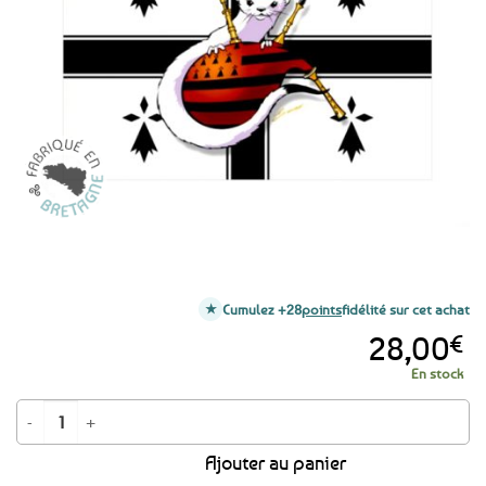
aux
favoris
Cumulez +28
points
fidélité sur cet achat
28,00
€
En stock
quantité de Grand autocollant Hermine au bonnet rouge Kroaz Du 37.5 x 
Ajouter au panier