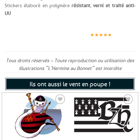
Stickers élaboré en polymère
résistant
,
verni et traité anti-
UV
Expédition le
Clients
Paiement
jour même
satisfaits
sécurisé
★★★★★
(voir conditions)
Tous droits réservés – Toute reproduction ou utilisation des
illustrations “L’Hermine au Bonnet” est interdite
Ils ont aussi le vent en poupe !
Ajouter
Ajouter
aux
aux
favoris
favoris