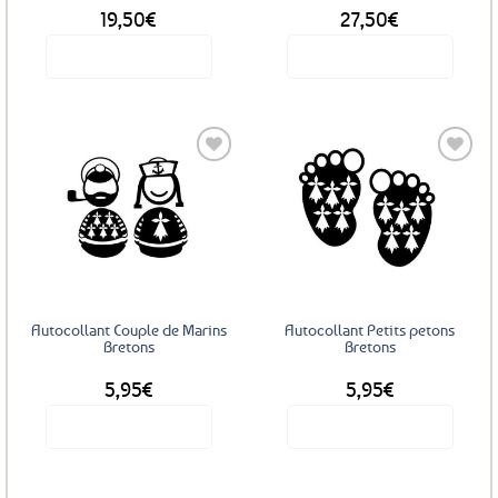
19,50
€
27,50
€
du
produit
Voir le produit
Voir le produit
Ce
produit
a
plusieurs
variations.
Les
Ajouter
Ajouter
options
aux
aux
favoris
favoris
peuvent
être
choisies
sur
Autocollant Couple de Marins
Autocollant Petits petons
la
Bretons
Bretons
page
5,95
€
5,95
€
du
produit
Voir le produit
Voir le produit