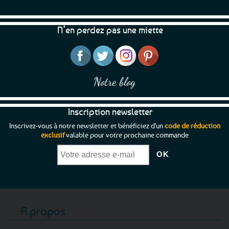
être
être
choisies
choisies
N’en perdez pas une miette
sur
sur
la
la
page
page
du
du
produit
produit
Notre blog
Inscription newsletter
Inscrivez-vous à notre newsletter et bénéficiez d'un
code de réduction
exclusif
valable pour votre prochaine commande
A propos