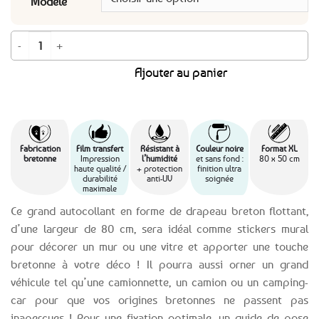
Modèle
quantité de Grand Autocollant stickers décoratif Drapeau breton flottant
Ajouter au panier
Fabrication
Film transfert
Résistant à
Couleur noire
Format XL
bretonne
Impression
l’humidité
et sans fond :
80 x 50 cm
haute qualité /
+ protection
finition ultra
durabilité
anti-UV
soignée
maximale
Ce grand autocollant en forme de drapeau breton flottant,
d’une largeur de 80 cm, sera idéal comme stickers mural
pour décorer un mur ou une vitre et apporter une touche
bretonne à votre déco ! Il pourra aussi orner un grand
véhicule tel qu’une camionnette, un camion ou un camping-
car pour que vos origines bretonnes ne passent pas
inaperçues ! Pour une fixation optimale, un guide de pose