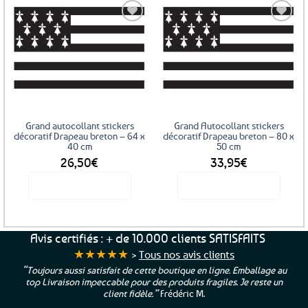
Ajouter
Ajouter
aux
aux
favoris
favoris
Grand autocollant stickers
Grand Autocollant stickers
décoratif Drapeau breton – 64 x
décoratif Drapeau breton – 80 x
40 cm
50 cm
26,50
€
33,95
€
Voir le produit
Voir le produit
Ce
Ce
produit
produit
a
a
Avis certifiés : + de 10.000 clients SATISFAITS
plusieurs
plusieurs
★★★★★
>
Tous nos avis clients
variations.
variations.
“Une boutique que je recommande pour leur sérieux, des bons
Les
Les
et beaux produits et une équipe à l’écoute :-)”
Patricia M.
options
options
peuvent
peuvent