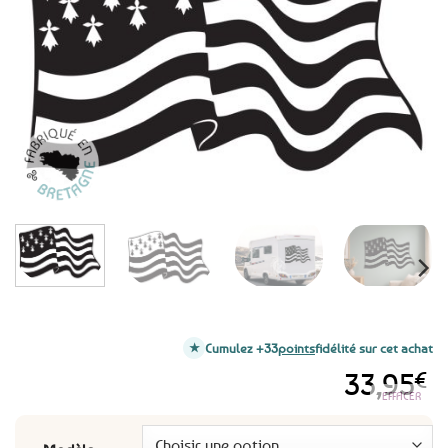
aux
favoris
Cumulez +33
points
fidélité sur cet achat
33,95
€
EFFACER