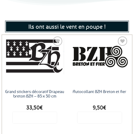
Ils ont aussi le vent en poupe !
Ajouter
Ajouter
aux
aux
favoris
favoris
Grand stickers décoratif Drapeau
Autocollant BZH Breton et fier
breton BZH – 85 x 50 cm
33,50
€
9,50
€
Voir le produit
Voir le produit
Ce
produit