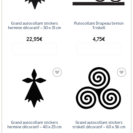
Grand autocollant stickers
Autocollant Drapeau breton
hermine décoratif – 50 x 31 cm
Triskell
22,95
€
4,75
€
Voir le produit
Voir le produit
Ce
produit
a
plusieurs
variations.
Les
Ajouter
Ajouter
options
aux
aux
favoris
favoris
peuvent
être
choisies
sur
Grand autocollant stickers
Grand autocollant stickers
la
hermine décoratif – 40 x 25 cm
triskell décoratif – 60 x 56 cm
page