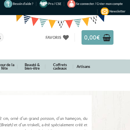
Besoin d’aide ?
Pro / CSE
Se connecter / Créer mon compte
Newsletter
0,00
€
FAVORIS
our de la
Beauté &
Coffrets
Artisans
fête
bien-être
cadeaux
 cm, orné d’un grand poisson, d’un hameçon, du
(Breizh)
et d’un triskell, a été spécialement créé et