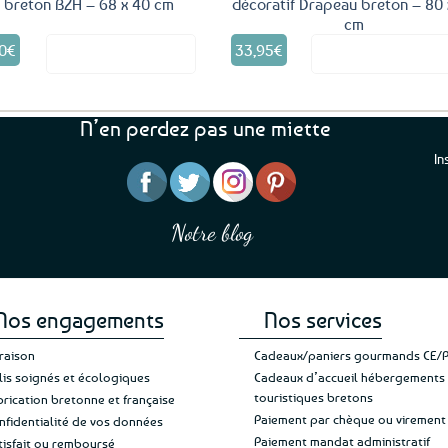
breton BZH – 68 x 40 cm
décoratif Drapeau breton – 80 
cm
Ce
Ce
0
€
33,95
€
Voir le produit
Voir le produ
produit
produit
a
a
plusieurs
plusieurs
variations.
variations.
N’en perdez pas une miette
Les
Les
options
options
In
peuvent
peuvent
être
être
“J’ai mis 5 étoiles parce 
“Une boutique que je recommande pour
choisies
choisies
en mettre 6
leur sérieux, des bons et beaux produits
Notre blog
Je suis plus que satisfait
sur
sur
et une équipe à l’écoute :-)”
Patricia M.
de ma livraison. Ne chan
la
la
page
page
du
du
produit
produit
Nos engagements
Nos services
vraison
Cadeaux/paniers gourmands CE/
lis soignés et écologiques
Cadeaux d’accueil hébergements
touristiques bretons
brication bretonne et française
Paiement par chèque ou virement
nfidentialité de vos données
Paiement mandat administratif
tisfait ou remboursé