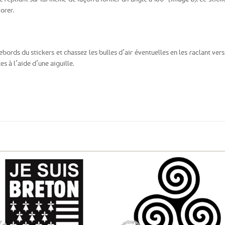
orer.
ords du stickers et chassez les bulles d’air éventuelles en les raclant vers
es à l’aide d’une aiguille.
Ajouter
Ajo
aux
a
favoris
fav