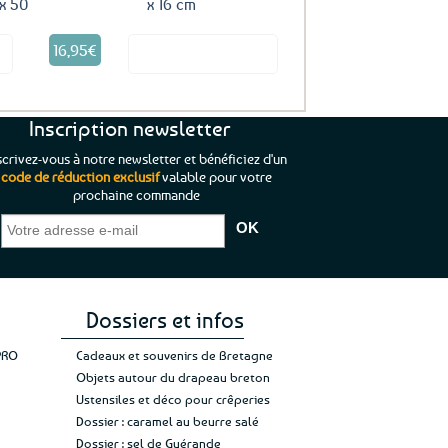
x 50
x 16 cm
16,95
€
it
Voir le produit
Inscription newsletter
scrivez-vous à notre newsletter et bénéficiez d'un
code de réduction exclusif
valable pour votre
prochaine commande
que je pouvais pas
“C’est agréable et tout aussi rassurant
“
 ;)
de constater qu’il n’y a pas de petite
l’oue
e de mon achat et
commande, mais un client à satisfaire.”
rapid
gez rien”
Jade C.
Guy H.
Vive 
Dossiers et infos
PRO
Cadeaux et souvenirs de Bretagne
Objets autour du drapeau breton
Ustensiles et déco pour crêperies
Dossier : caramel au beurre salé
Dossier : sel de Guérande