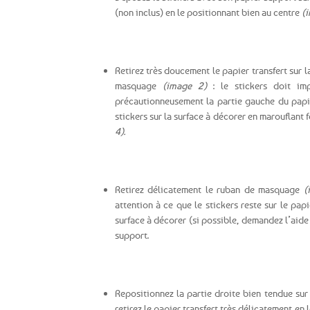
(non inclus) en le positionnant bien au centre
(i
Retirez très doucement le papier transfert sur 
masquage
(image 2)
: le stickers doit im
précautionneusement la partie gauche du pap
stickers sur la surface à décorer en marouflant 
4).
Retirez délicatement le ruban de masquage
(
attention à ce que le stickers reste sur le pap
surface à décorer (si possible, demandez l’aide
support.
Repositionnez la partie droite bien tendue sur
retirez le papier transfert très délicatement en 