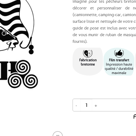
imaginé pour les pêcheurs breton
décorer et personnaliser de n
Ajouter
(camionnette, camping-car, camion)
aux
surface lisse et nettoyée de votre c
favoris
guide de pose est inclus avec vo
de vous munir de ruban de masquag
fournis).
Fabrication
Film transfert
bretonne
Impression haute
qualité / durabilité
maximale
quantité de BON PLAN -30% ! Grand
A