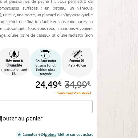
s et passionnés de pêche ! Il vous permettra de
ombreuses surfaces : un bateau, un véhicule
, un mur, une porte, un placard ou n’importe quelle
hoix. Pour une fixation facile et sans encombres, un
tre autocollant. Nous vous recommandons vivement
e, d’une paire de ciseaux et d’une raclette (non
Résistant à
Couleur noire
Format XL
l’humidité
et sans fond :
42 x 40 cm
+ protection anti-
finition ultra
UV
soignée
Le
Le
24,49
€
34,99
€
prix
prix
Seulement 2 en stock !
initial
actuel
 stickers décoratif pêcheur Carpe BZH - 42 x 40 cm
était :
est :
jouter au panier
34,99€.
24,49€.
Cumulez +24
points
fidélité sur cet achat