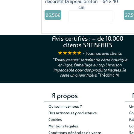
décoratif Drapeau breton – 64 x 40
cm
Ce
26,50
€
27,5
Voir le produit
produit
a
plusieurs
variations.
Avis certifiés : + de 10.000
Les
clients SATISFAITS
options
★★★★★
peuvent
>
Tous nos avis clients
être
ur. La Bretagne à
“Toujours aussi satisfait de cette boutique
choisies
en ligne. Emballage au top Livraison
 moi qui suis si loin
impeccable pour des produits fragiles. Je
sur
e”
Cathy P.
reste un client fidèle.”
Frédéric M.
la
page
du
produit
A propos
Qui sommes-nous ?
Li
Nos artisans et producteurs
Co
Cookies
Fa
Mentions légales
Co
Conditions générales de vente
Sa