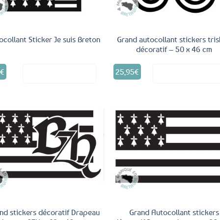
ocollant Sticker Je suis Breton
Grand autocollant stickers tris
décoratif – 50 x 46 cm
Ce
5
€
25,95
€
Voir le produit
Voir le produ
produit
a
plusieurs
variations.
Les
options
peuvent
Ajouter
Ajo
être
aux
a
choisies
favoris
fav
sur
la
page
du
produit
nd stickers décoratif Drapeau
Grand Autocollant stickers