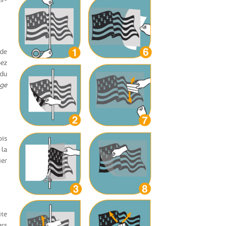
 de
pez
 du
ge
ois
 la
ier
ite
ers