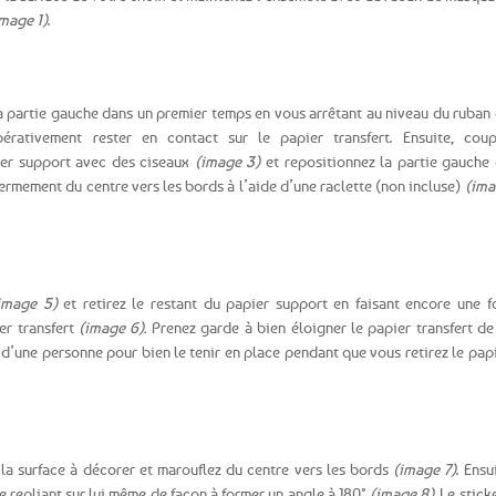
mage 1)
.
la partie gauche dans un premier temps en vous arrêtant au niveau du ruban
pérativement rester en contact sur le papier transfert. Ensuite, cou
ier support avec des ciseaux
(image 3)
et repositionnez la partie gauche
fermement du centre vers les bords à l’aide d’une raclette (non incluse)
(ima
image 5)
et retirez le restant du papier support en faisant encore une f
ier transfert
(image 6).
Prenez garde à bien éloigner le papier transfert de
 d’une personne pour bien le tenir en place pendant que vous retirez le pap
 la surface à décorer et marouflez du centre vers les bords
(image 7)
. Ensu
le repliant sur lui même de façon à former un angle à 180°
(image 8).
Le stick