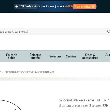
J’en profite 🐚
☀️ BZH Deals été
Offres iodées jusqu’à
–60%
🩷 CADEAU !
1 cadeau offert
dès 39€ d’achats
Voir cond. 🎁
📦 Livraison
En point relais dès
3,95€
seulement
Voir cond. 🚚
Épicerie
Épicerie
Déco &
Aut
Boissons
Cuisine
salée
sucrée
accessoires
S
/
AUTOCOLLANTS STICKERS XXL/GRAND FORMAT
décoratif pêcheur Carpe BZH – 42 x 40 cm
Ce
grand stickers carpe BZH
de 42
drapeau breton, des 3 lettres BZH