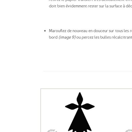
doit bien évidemment rester sur la surface à déc
Marouflez de nouveau en douceur sur tous les reb
bord
(image 9)
ou percez les bulles récalcitrant
Ils ont aussi le vent en poupe !
Ajouter
aux
favoris