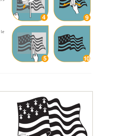
 le
uter
Ajouter
ux
aux
oris
favoris