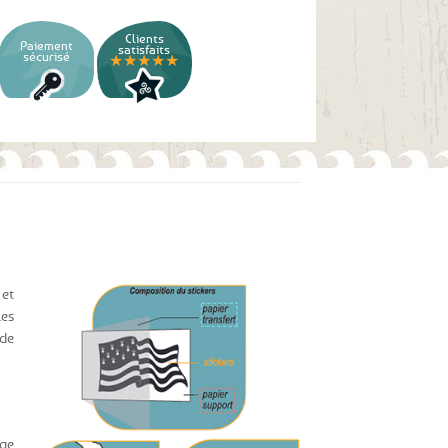
Clients
Paiement
satisfaits
sécurisé
★★★★★
 et
les
 de
age