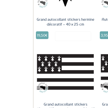
Grand autocollant stickers hermine
Aut
décoratif – 40 x 25 cm
Ce
19,50
€
3,9
Voir le produit
produit
a
plusieurs
variations.
Les
options
peuvent
Ajouter
être
aux
choisies
favoris
sur
la
page
du
produit
Grand autocollant stickers
Gra