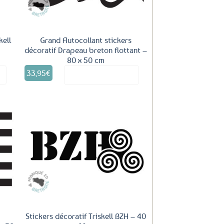
kell
Grand Autocollant stickers
décoratif Drapeau breton flottant –
80 x 50 cm
Ce
33,95
€
it
Voir le produit
produit
a
plusieurs
variations.
Les
options
peuvent
uter
Ajouter
être
ux
aux
choisies
oris
favoris
sur
la
page
du
produit
Stickers décoratif Triskell BZH – 40