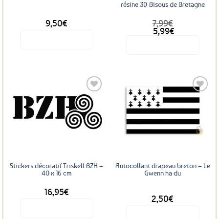
résine 3D Bisous de Bretagne
9,50
€
7,99
€
Le
Le
5,99
€
prix
prix
Voir le produit
Voir le produit
initial
actuel
était :
est :
7,99€.
5,99€.
Ajouter
Ajouter
aux
aux
favoris
favoris
Stickers décoratif Triskell BZH –
Autocollant drapeau breton – Le
40 x 16 cm
Gwenn ha du
16,95
€
DÈS
2,50
€
Voir le produit
Voir le produit