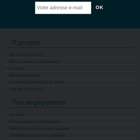
A propos
Qui sommes-nous ?
Nos artisans et producteurs
Cookies
Mentions légales
Conditions générales de vente
Avis de nos clients
Nos engagements
Livraison
Colis soignés et écologiques
Fabrication bretonne et française
Confidentialité de vos données