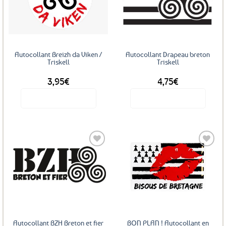
Ajouter
Ajouter
aux
aux
favoris
favoris
Autocollant Breizh da Viken /
Autocollant Drapeau breton
Triskell
Triskell
3,95
€
4,75
€
Voir le produit
Voir le produit
Ajouter
Ajouter
aux
aux
favoris
favoris
Autocollant BZH Breton et fier
BON PLAN ! Autocollant en