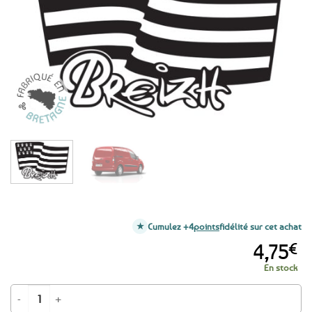
favoris
Cumulez +4
points
fidélité sur cet achat
4,75
€
En stock
quantité de Autocollant Drapeau breton Breizh