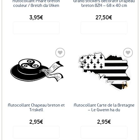
Autocollant Phare breton
Grand stickers décoratif Drapeau
couleur / Breizh da Viken
breton BZH – 68 x 40 cm
3,95
€
27,50
€
Voir le produit
Voir le produit
Ce
produit
a
plusieurs
variations.
Les
Ajouter
Ajouter
options
aux
aux
favoris
favoris
peuvent
être
choisies
sur
Autocollant Chapeau breton et
Autocollant Carte de la Bretagne
la
Triskell
– Le Gwenn ha du
page
2,95
€
2,95
€
du
produit
Voir le produit
Voir le produit