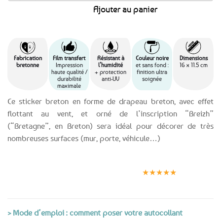
Ajouter au panier
Fabrication
Film transfert
Résistant à
Couleur noire
Dimensions
bretonne
Impression
l’humidité
et sans fond :
16 x 11.5 cm
haute qualité /
+ protection
finition ultra
durabilité
anti-UV
soignée
maximale
Ce sticker breton en forme de drapeau breton, avec effet
flottant au vent, et orné de l’inscription “Breizh”
(“Bretagne”, en Breton) sera idéal pour décorer de très
nombreuses surfaces (mur, porte, véhicule…)
Expédition le
Clients
Paiement
jour même
satisfaits
sécurisé
★★★★★
(voir conditions)
> Mode d’emploi : comment poser votre autocollant