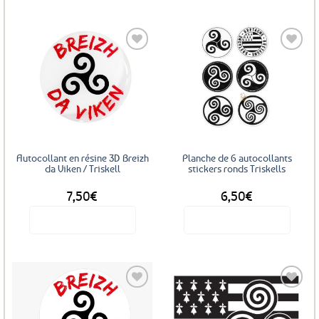
Ajouter
Ajouter
aux
aux
favoris
favoris
Autocollant en résine 3D Breizh
Planche de 6 autocollants
da Viken / Triskell
stickers ronds Triskells
7,50
€
6,50
€
Voir le produit
Voir le produit