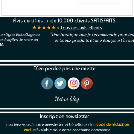
Ce
produit
a
Avis certifiés : + de 10.000 clients SATISFAITS
plusieurs
★★★★★
>
Tous nos avis clients
variations.
“Une boutique que je recommande pour leur sérieux, des bons
Les
et beaux produits et une équipe à l’écoute :-)”
Patricia M.
options
peuvent
être
choisies
N’en perdez pas une miette
sur
la
page
du
produit
Notre blog
Inscription newsletter
Inscrivez-vous à notre newsletter et bénéficiez d'un
code de réduction
exclusif
valable pour votre prochaine commande