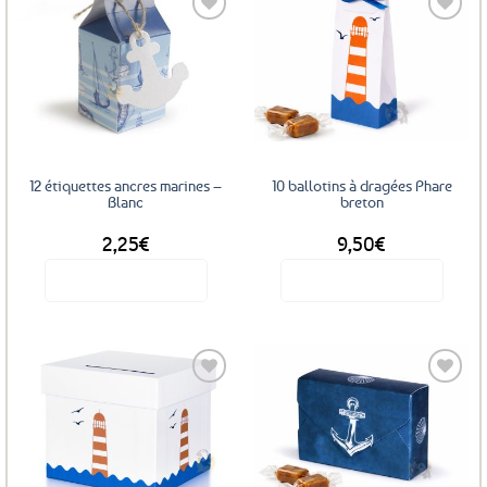
Ajouter
Ajouter
aux
aux
favoris
favoris
12 étiquettes ancres marines –
10 ballotins à dragées Phare
Blanc
breton
2,25
€
9,50
€
Voir le produit
Voir le produit
Ajouter
Ajouter
aux
aux
favoris
favoris