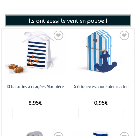
Ils ont aussi le vent en poupe !
Ajouter
Ajouter
aux
aux
favoris
favoris
10 ballotins à dragées Marinière
6 étiquettes ancre bleu marine
8,95
€
0,95
€
Voir le produit
Voir le produit