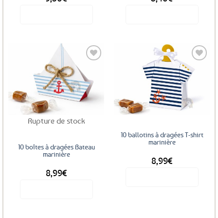
Voir le produit
Voir le produit
Ajouter
Ajouter
aux
aux
favoris
favoris
Rupture de stock
10 ballotins à dragées T-shirt
marinière
10 boîtes à dragées Bateau
marinière
8,99
€
8,99
€
Voir le produit
Voir le produit