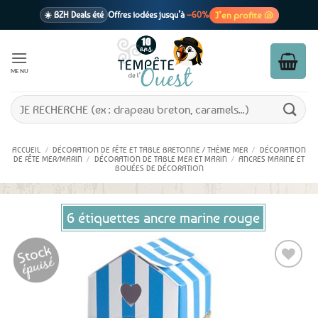
Passer
J’en profite 🐚
☀️ BZH Deals été
Offres iodées jusqu’à
–60%
au
contenu
🩷 CADEAU !
1 cadeau offert
dès 39€ d’achats
Voir cond. 🎁
MENU
📦 Livraison
En point relais dès
3,95€
seulement
Voir cond. 🚚
Recherche
pour :
ACCUEIL
/
DÉCORATION DE FÊTE ET TABLE BRETONNE / THÈME MER
/
DÉCORATION
DE FÊTE MER/MARIN
/
DÉCORATION DE TABLE MER ET MARIN
/
ANCRES MARINE ET
BOUÉES DE DÉCORATION
6 étiquettes ancre marine rouge
Ajouter