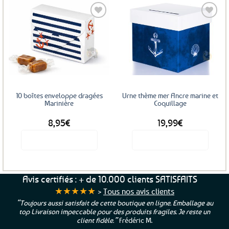
Ajouter
Ajouter
aux
aux
favoris
favoris
10 boîtes enveloppe dragées
Urne thème mer Ancre marine et
Marinière
Coquillage
8,95
€
19,99
€
Voir le produit
Voir le produit
Avis certifiés : + de 10.000 clients SATISFAITS
★★★★★
>
Tous nos avis clients
“Toujours aussi satisfait de cette boutique en ligne. Emballage au
top Livraison impeccable pour des produits fragiles. Je reste un
client fidèle.”
Frédéric M.