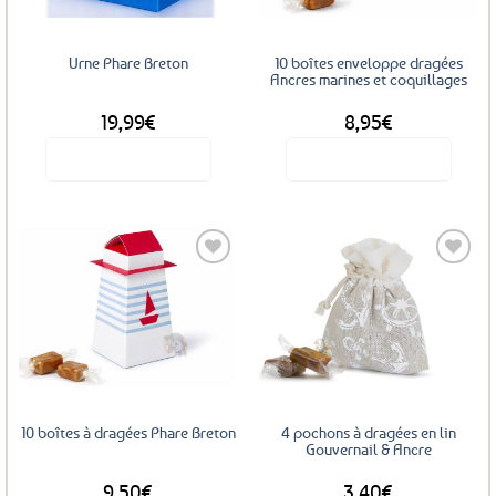
Urne Phare Breton
10 boîtes enveloppe dragées
Ancres marines et coquillages
19,99
€
8,95
€
Voir le produit
Voir le produit
Ajouter
Ajouter
aux
aux
favoris
favoris
10 boîtes à dragées Phare Breton
4 pochons à dragées en lin
Gouvernail & Ancre
9,50
€
3,40
€