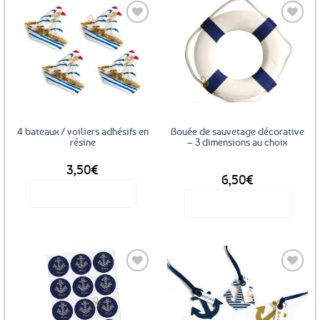
Ajouter
Ajouter
aux
aux
favoris
favoris
4 bateaux / voiliers adhésifs en
Bouée de sauvetage décorative
résine
– 3 dimensions au choix
3,50
€
DÈS
6,50
€
Voir le produit
Voir le produit
Ce
produit
a
plusieurs
variations.
Les
Ajouter
Ajouter
options
aux
aux