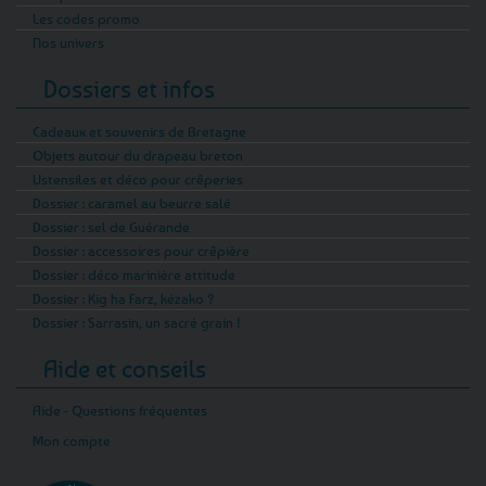
Les codes promo
Nos univers
Dossiers et infos
Cadeaux et souvenirs de Bretagne
Objets autour du drapeau breton
Ustensiles et déco pour crêperies
Dossier : caramel au beurre salé
Dossier : sel de Guérande
Dossier : accessoires pour crêpière
Dossier : déco marinière attitude
Dossier : Kig ha Farz, kézako ?
Dossier : Sarrasin, un sacré grain !
Aide et conseils
Aide - Questions fréquentes
Mon compte