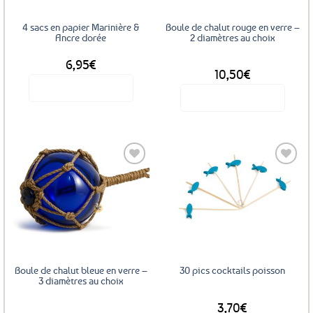
4 sacs en papier Marinière &
Boule de chalut rouge en verre –
Ancre dorée
2 diamètres au choix
6,95
€
DÈS
10,50
€
Voir le produit
Voir le produit
Ce
produit
a
plusieurs
variations.
Les
Ajouter
Ajouter
options
aux
aux
favoris
favoris
peuvent
être
choisies
sur
Boule de chalut bleue en verre –
30 pics cocktails poisson
la
3 diamètres au choix
page
3,70
€
DÈS
du