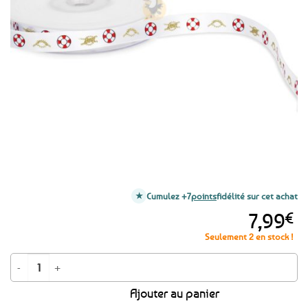
aux
favoris
Cumulez +7
points
fidélité sur cet achat
7,99
€
Seulement 2 en stock !
quantité de Ruban en satin symboles marins 12mm - 25 mètres
Ajouter au panier