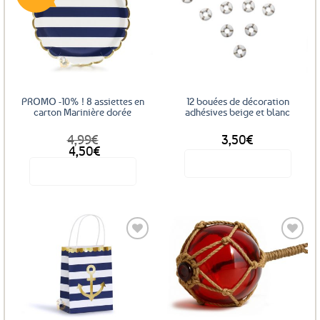
Ajouter
Ajouter
aux
aux
favoris
favoris
PROMO -10% ! 8 assiettes en
12 bouées de décoration
carton Marinière dorée
adhésives beige et blanc
4,99
€
3,50
€
Le
Le
4,50
€
prix
prix
Voir le produit
Voir le produit
initial
actuel
était :
est :
4,99€.
4,50€.
Ajouter
Ajouter
aux
aux
favoris
favoris