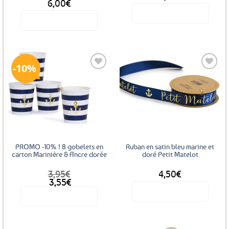
6,00
€
produit
Voir le produit
Voir le produit
Ce
produit
a
10%
plusieurs
variations.
Les
Ajouter
Ajouter
options
aux
aux
favoris
favoris
peuvent
être
choisies
sur
PROMO -10% ! 8 gobelets en
Ruban en satin bleu marine et
la
carton Marinière & Ancre dorée
doré Petit Matelot
page
3,95
€
4,50
€
du
Le
Le
3,55
€
produit
prix
prix
Voir le produit
Voir le produit
initial
actuel
était :
est :
3,95€.
3,55€.