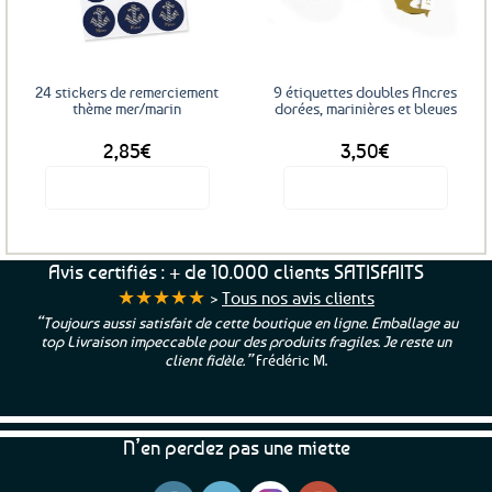
favoris
favoris
peuvent
être
choisies
sur
24 stickers de remerciement
9 étiquettes doubles Ancres
la
thème mer/marin
dorées, marinières et bleues
page
2,85
€
3,50
€
du
produit
Voir le produit
Voir le produit
Avis certifiés : + de 10.000 clients SATISFAITS
★★★★★
>
Tous nos avis clients
“Toujours aussi satisfait de cette boutique en ligne. Emballage au
top Livraison impeccable pour des produits fragiles. Je reste un
client fidèle.”
Frédéric M.
N’en perdez pas une miette