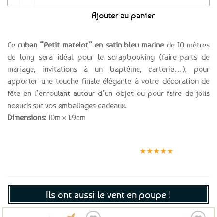
Ajouter au panier
Ce
ruban “Petit matelot” en satin bleu marine
de 10 mètres
de long sera idéal pour le scrapbooking (faire-parts de
mariage, invitations à un baptême, carterie…), pour
apporter une touche finale élégante à votre décoration de
fête en l’enroulant autour d’un objet ou pour faire de jolis
noeuds sur vos emballages cadeaux.
Dimensions:
10m x 1.9cm
Expédition le
Clients
Paiement
jour même
satisfaits
sécurisé
★★★★★
(voir conditions)
Ils ont aussi le vent en poupe !