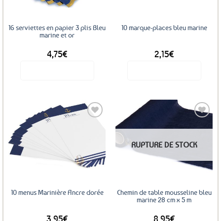
16 serviettes en papier 3 plis Bleu
10 marque-places bleu marine
marine et or
4,75
€
2,15
€
Voir le produit
Voir le produit
Ajouter
Ajouter
RUPTURE DE STOCK
aux
aux
favoris
favoris
10 menus Marinière Ancre dorée
Chemin de table mousseline bleu
marine 28 cm x 5 m
3,95
€
8,95
€