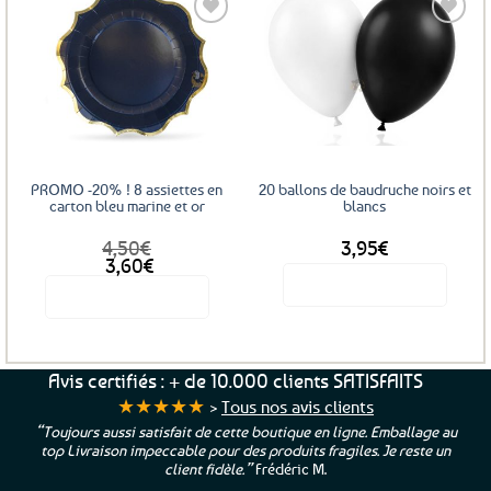
Ajouter
Ajouter
aux
aux
favoris
favoris
PROMO -20% ! 8 assiettes en
20 ballons de baudruche noirs et
carton bleu marine et or
blancs
4,50
€
3,95
€
Le
Le
3,60
€
prix
prix
Voir le produit
Voir le produit
initial
actuel
était :
est :
4,50€.
3,60€.
Avis certifiés : + de 10.000 clients SATISFAITS
★★★★★
>
Tous nos avis clients
“Toujours aussi satisfait de cette boutique en ligne. Emballage au
top Livraison impeccable pour des produits fragiles. Je reste un
client fidèle.”
Frédéric M.