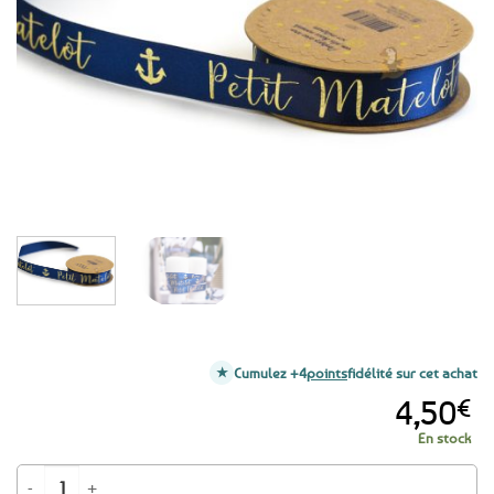
aux
favoris
Cumulez +4
points
fidélité sur cet achat
4,50
€
En stock
quantité de Ruban en satin bleu marine et doré Petit Matelot