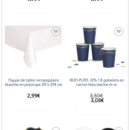
Voir le produit
Voir le produit
Ajouter
Ajouter
aux
aux
favoris
favoris
Nappe de table rectangulaire
BON PLAN -12% ! 8 gobelets en
blanche en plastique 137 x 274 cm
carton bleu marine et or
2,99
€
3,50
€
Le
Le
3,08
€
prix
prix
Voir le produit
Voir le produit
initial
actuel
était :
est :
3,50€.
3,08€.