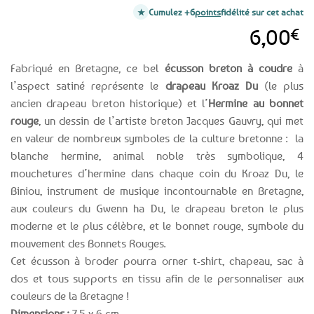
Cumulez +6
points
fidélité sur cet achat
6,00
€
Fabriqué en Bretagne, ce bel
écusson breton à coudre
à
l’aspect satiné représente le
drapeau Kroaz Du
(le plus
ancien drapeau breton historique) et l’
Hermine au bonnet
rouge
, un dessin de l’artiste breton Jacques Gauvry, qui met
en valeur de nombreux symboles de la culture bretonne : la
blanche hermine, animal noble très symbolique, 4
mouchetures d’hermine dans chaque coin du Kroaz Du, le
Biniou, instrument de musique incontournable en Bretagne,
aux couleurs du Gwenn ha Du, le drapeau breton le plus
moderne et le plus célèbre, et le bonnet rouge, symbole du
mouvement des Bonnets Rouges.
Cet écusson à broder pourra orner t-shirt, chapeau, sac à
dos et tous supports en tissu afin de le personnaliser aux
couleurs de la Bretagne !
Dimensions :
7.5 x 6 cm