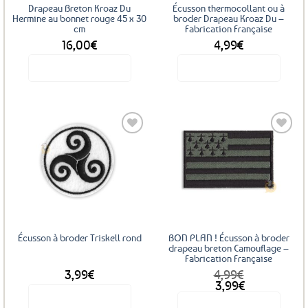
sur
Drapeau Breton Kroaz Du
Écusson thermocollant ou à
la
Hermine au bonnet rouge 45 x 30
broder Drapeau Kroaz Du –
cm
Fabrication Française
page
16,00
€
4,99
€
du
produit
Voir le produit
Voir le produit
Ajouter
Ajouter
aux
aux
favoris
favoris
Écusson à broder Triskell rond
BON PLAN ! Écusson à broder
drapeau breton Camouflage –
Fabrication Française
3,99
€
4,99
€
Le
Le
3,99
€
prix
prix
Voir le produit
Voir le produit
initial
actuel