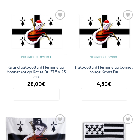
Ajouter
Ajouter
aux
aux
favoris
favoris
L'HERMINE AU BONNET
L'HERMINE AU BONNET
Grand autocollant Hermine au
Autocollant Hermine au bonnet
bonnet rouge Kroaz Du 37.5 x 25
rouge Kroaz Du
cm
28,00
€
4,50
€
Voir le produit
Voir le produit
Ajouter
Ajouter