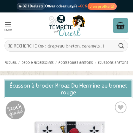
Passer
J’en profite 🐚
☀️ BZH Deals été
Offres iodées jusqu’à
–60%
au
contenu
🩷 CADEAU !
1 cadeau offert
dès 39€ d’achats
Voir cond. 🎁
MENU
📦 Livraison
En point relais dès
3,95€
seulement
Voir cond. 🚚
Recherche
pour :
ACCUEIL
/
DÉCO & ACCESSOIRES
/
ACCESSOIRES BRETONS
/
ECUSSONS BRETONS
Écusson à broder Kroaz Du Hermine au bonnet
rouge
Ajouter