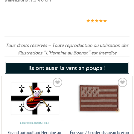
Expédition le
Clients
Paiement
jour même
satisfaits
sécurisé
★★★★★
(voir conditions)
Tous droits réservés – Toute reproduction ou utilisation des
illustrations “L’Hermine au Bonnet” est interdite
Ils ont aussi le vent en poupe !
Ajouter
Ajouter
aux
aux
favoris
favoris
L'HERMINE AU BONNET
Grand autocollant Hermine au
Écusson à broder drapeau breton