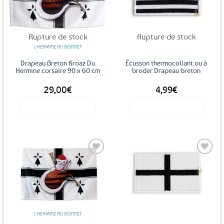
aux
aux
favoris
favoris
Rupture de stock
Rupture de stock
L'HERMINE AU BONNET
Drapeau Breton Kroaz Du
Écusson thermocollant ou à
Hermine corsaire 90 x 60 cm
broder Drapeau breton
29,00
€
4,99
€
Voir le produit
Voir le produit
Ce
produit
a
plusieurs
variations.
Les
Ajouter
Ajouter
options
aux
aux
favoris
favoris
peuvent
être
L'HERMINE AU BONNET
choisies