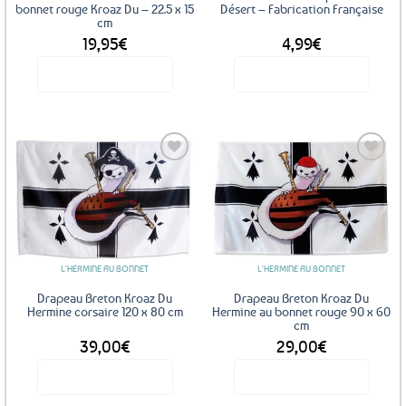
bonnet rouge Kroaz Du – 22.5 x 15
Désert – Fabrication Française
cm
19,95
€
4,99
€
Voir le produit
Voir le produit
Ajouter
Ajouter
aux
aux
favoris
favoris
L'HERMINE AU BONNET
L'HERMINE AU BONNET
Drapeau Breton Kroaz Du
Drapeau Breton Kroaz Du
Hermine corsaire 120 x 80 cm
Hermine au bonnet rouge 90 x 60
cm
39,00
€
29,00
€
Voir le produit
Voir le produit