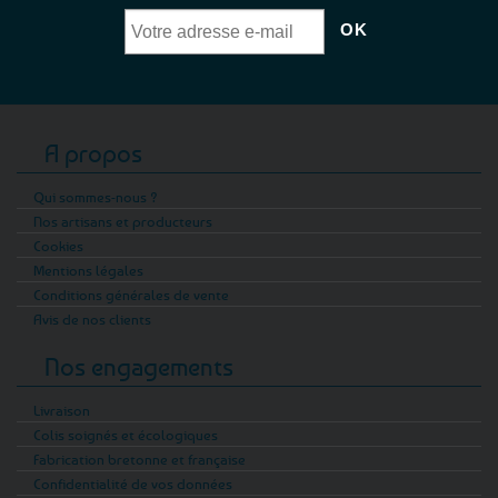
A propos
Qui sommes-nous ?
Nos artisans et producteurs
Cookies
Mentions légales
Conditions générales de vente
Avis de nos clients
Nos engagements
Livraison
Colis soignés et écologiques
Fabrication bretonne et française
Confidentialité de vos données