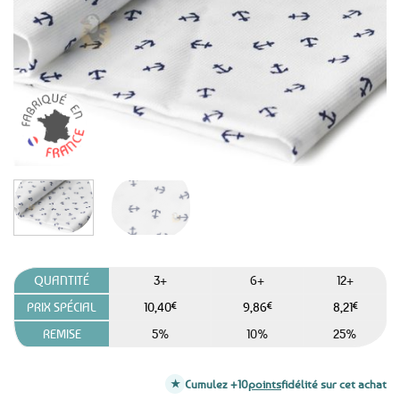
favoris
QUANTITÉ
3+
6+
12+
PRIX SPÉCIAL
10,40
€
9,86
€
8,21
€
REMISE
5%
10%
25%
Cumulez +10
points
fidélité sur cet achat