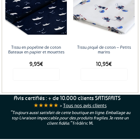
variations.
Les
Ajouter
Ajouter
options
aux
aux
favoris
favoris
peuvent
être
choisies
sur
Tissu en popeline de coton
Tissu piqué de coton – Petits
la
Bateaux en papier et mouettes
marins
page
9,95
€
10,95
€
du
produit
Voir le produit
Voir le produit
Avis certifiés : + de 10.000 clients SATISFAITS
★★★★★
>
Tous nos avis clients
“Toujours aussi satisfait de cette boutique en ligne. Emballage au
top Livraison impeccable pour des produits fragiles. Je reste un
client fidèle.”
Frédéric M.