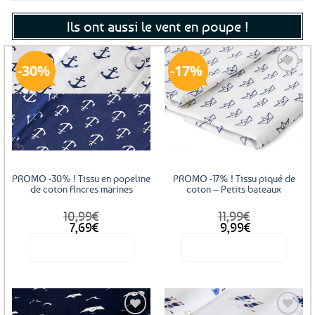
Ils ont aussi le vent en poupe !
30%
17%
Ajouter
Ajouter
aux
aux
favoris
favoris
PROMO -30% ! Tissu en popeline
PROMO -17% ! Tissu piqué de
de coton Ancres marines
coton – Petits bateaux
10,99
€
11,99
€
Le
Le
7,69
€
9,99
€
prix
prix
Voir le produit
Voir le produit
initial
actuel
était :
est :
Ce
11,99€.
9,99€.
produit
a
plusieurs