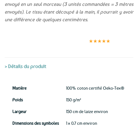
envoyé en un seul morceau (3 unités commandées = 3 mètres
envoyés). Le tissu étant découpé à la main, il pourrait y avoir
une différence de quelques centimètres.
Expédition le
Clients
Paiement
jour même
satisfaits
sécurisé
★★★★★
(voir conditions)
> Détails du produit
Matière
100% coton certifié Oeko-Tex®
Poids
150 g/m²
Largeur
150 cm de laize environ
Dimensions des symboles
1 x 0.7 cm environ