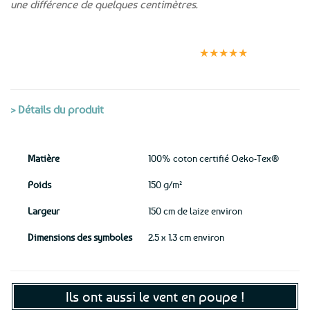
une différence de quelques centimètres.
Expédition le
Clients
Paiement
jour même
satisfaits
sécurisé
★★★★★
(voir conditions)
> Détails du produit
Matière
100% coton certifié Oeko-Tex®
Poids
150 g/m²
Largeur
150 cm de laize environ
Dimensions des symboles
2.5 x 1.3 cm environ
Ils ont aussi le vent en poupe !