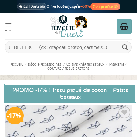
Passer
J’en profite 🐚
☀️ BZH Deals été
Offres iodées jusqu’à
–60%
au
contenu
🩷 CADEAU !
1 cadeau offert
dès 39€ d’achats
Voir cond. 🎁
MENU
📦 Livraison
En point relais dès
3,95€
seulement
Voir cond. 🚚
Recherche
pour :
ACCUEIL
/
DÉCO & ACCESSOIRES
/
LOISIRS CRÉATIFS ET JEUX
/
MERCERIE /
COUTURE / TISSUS BRETONS
PROMO -17% ! Tissu piqué de coton – Petits
bateaux
17%
Ajouter