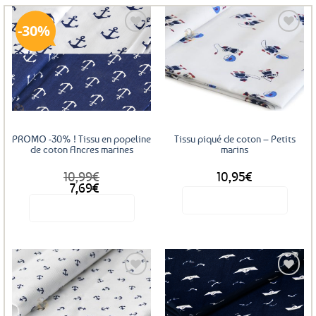
30%
Ajouter
Ajouter
aux
aux
favoris
favoris
PROMO -30% ! Tissu en popeline
Tissu piqué de coton – Petits
de coton Ancres marines
marins
10,99
€
10,95
€
7,69
€
Voir le produit
Voir le produit
Ce
produit
a
plusieurs
variations.
Les
Ajouter
Ajouter