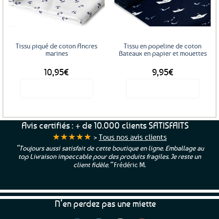
options
aux
aux
favoris
favoris
peuvent
être
choisies
sur
Tissu piqué de coton Ancres
Tissu en popeline de coton
la
marines
Bateaux en papier et mouettes
page
10,95
€
9,95
€
du
produit
Voir le produit
Voir le produit
Avis certifiés : + de 10.000 clients SATISFAITS
★★★★★
>
Tous nos avis clients
“Toujours aussi satisfait de cette boutique en ligne. Emballage au
top Livraison impeccable pour des produits fragiles. Je reste un
client fidèle.”
Frédéric M.
N’en perdez pas une miette