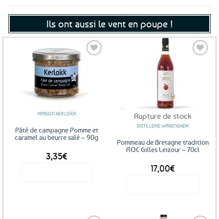
Ils ont aussi le vent en poupe !
Ajouter
Ajouter
aux
aux
favoris
favoris
MAISON KERLOÏCK
Rupture de stock
DISTILLERIE WARENGHEM
Pâté de campagne Pomme et
caramel au beurre salé – 90g
Pommeau de Bretagne tradition
AOC Gilles Leizour – 70cl
3,35
€
17,00
€
Voir le produit
Voir le produit