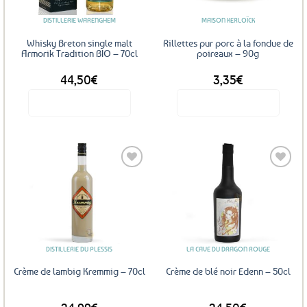
DISTILLERIE WARENGHEM
MAISON KERLOÏCK
Whisky Breton single malt
Rillettes pur porc à la fondue de
Armorik Tradition BIO – 70cl
poireaux – 90g
44,50
€
3,35
€
Voir le produit
Voir le produit
Ajouter
Ajouter
aux
aux
favoris
favoris
DISTILLERIE DU PLESSIS
LA CAVE DU DRAGON ROUGE
Crème de lambig Kremmig – 70cl
Crème de blé noir Edenn – 50cl