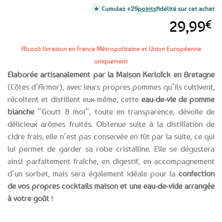
Cumulez +29
points
fidélité sur cet achat
29,99
€
Alcool: livraison en France Métropolitaine et Union Européenne
uniquement
Elaborée artisanalement par la Maison Kerloïck en Bretagne
(Côtes d’Armor), avec leurs propres pommes qu’ils cultivent,
récoltent et distillent eux-même, cette
eau-de-vie de pomme
blanche
“Goutt & moi”, toute en transparence, dévoile de
délicieux arômes fruités. Obtenue suite à la distillation de
cidre frais, elle n’est pas conservée en fût par la suite, ce qui
lui permet de garder sa robe cristalline. Elle se dégustera
ainsi parfaitement fraîche, en digestif, en accompagnement
d’un sorbet, mais sera également idéale pour la
confection
de vos propres cocktails maison et une eau-de-vide arrangée
à votre goût
!
Expédition le
Clients