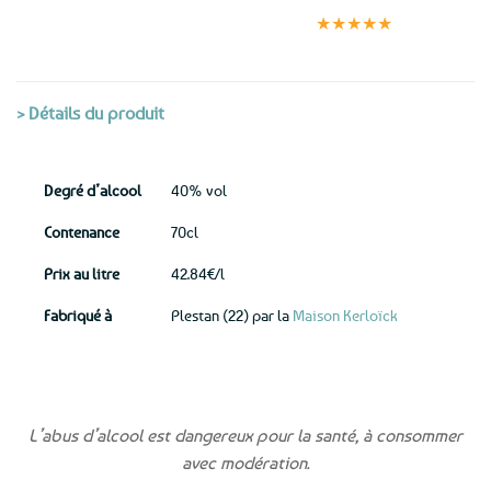
Paiement
jour même
satisfaits
sécurisé
★★★★★
(voir conditions)
> Détails du produit
Degré d’alcool
40% vol
Contenance
70cl
Prix au litre
42.84€/l
Fabriqué à
Plestan (22) par la
Maison Kerloïck
L’abus d’alcool est dangereux pour la santé, à consommer
avec modération.