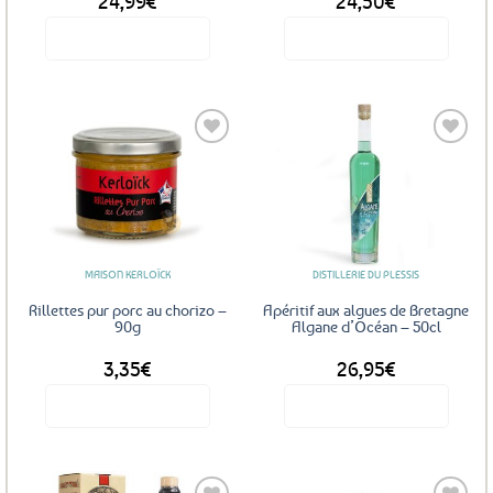
24,99
€
24,50
€
Voir le produit
Voir le produit
Ajouter
Ajouter
aux
aux
favoris
favoris
MAISON KERLOÏCK
DISTILLERIE DU PLESSIS
Rillettes pur porc au chorizo –
Apéritif aux algues de Bretagne
90g
Algane d’Océan – 50cl
3,35
€
26,95
€
Voir le produit
Voir le produit