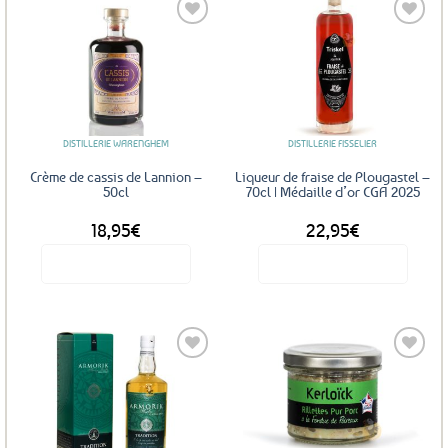
Ajouter
Ajouter
aux
aux
favoris
favoris
DISTILLERIE WARENGHEM
DISTILLERIE FISSELIER
Crème de cassis de Lannion –
Liqueur de fraise de Plougastel –
50cl
70cl | Médaille d’or CGA 2025
18,95
€
22,95
€
Voir le produit
Voir le produit
Ajouter
Ajouter
aux
aux
favoris
favoris