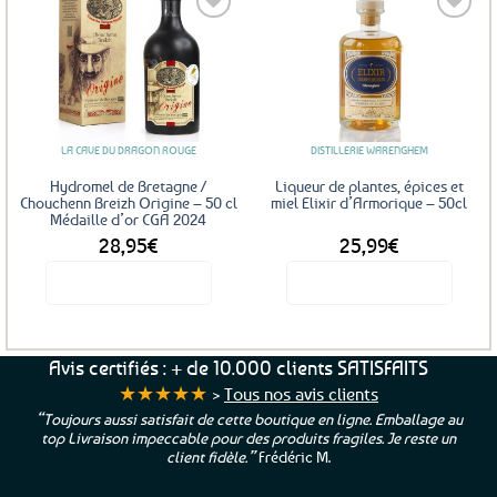
Ajouter
Ajouter
aux
aux
favoris
favoris
LA CAVE DU DRAGON ROUGE
DISTILLERIE WARENGHEM
Hydromel de Bretagne /
Liqueur de plantes, épices et
Chouchenn Breizh Origine – 50 cl
miel Elixir d’Armorique – 50cl
Médaille d’or CGA 2024
28,95
€
25,99
€
Voir le produit
Voir le produit
Avis certifiés : + de 10.000 clients SATISFAITS
★★★★★
>
Tous nos avis clients
“Toujours aussi satisfait de cette boutique en ligne. Emballage au
top Livraison impeccable pour des produits fragiles. Je reste un
client fidèle.”
Frédéric M.