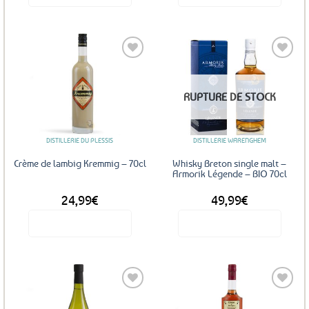
Ajouter
Ajouter
RUPTURE DE STOCK
aux
aux
favoris
favoris
DISTILLERIE DU PLESSIS
DISTILLERIE WARENGHEM
Crème de lambig Kremmig – 70cl
Whisky Breton single malt –
Armorik Légende – BIO 70cl
24,99
€
49,99
€
Voir le produit
Voir le produit