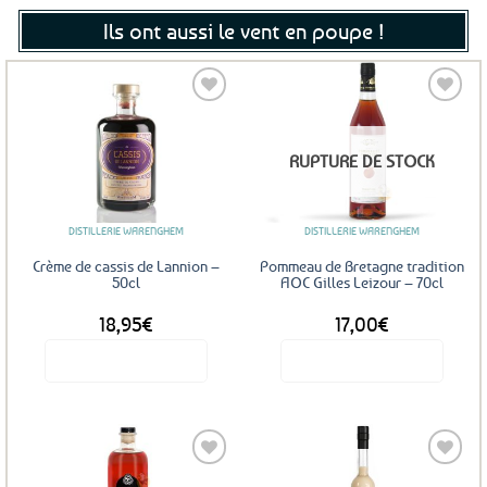
Ils ont aussi le vent en poupe !
Ajouter
Ajouter
RUPTURE DE STOCK
aux
aux
favoris
favoris
DISTILLERIE WARENGHEM
DISTILLERIE WARENGHEM
Crème de cassis de Lannion –
Pommeau de Bretagne tradition
50cl
AOC Gilles Leizour – 70cl
18,95
€
17,00
€
Voir le produit
Voir le produit