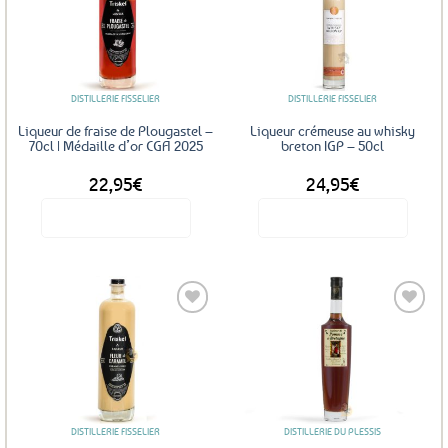
Ajouter
Ajouter
aux
aux
favoris
favoris
DISTILLERIE FISSELIER
DISTILLERIE FISSELIER
Liqueur de fraise de Plougastel –
Liqueur crémeuse au whisky
70cl | Médaille d’or CGA 2025
breton IGP – 50cl
22,95
€
24,95
€
Voir le produit
Voir le produit
Ajouter
Ajouter
aux
aux
favoris
favoris
DISTILLERIE FISSELIER
DISTILLERIE DU PLESSIS