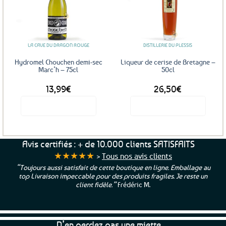
Ajouter
Ajouter
aux
aux
favoris
favoris
LA CAVE DU DRAGON ROUGE
DISTILLERIE DU PLESSIS
Hydromel Chouchen demi-sec
Liqueur de cerise de Bretagne –
Marc’h – 75cl
50cl
13,99
€
26,50
€
Voir le produit
Voir le produit
Avis certifiés : + de 10.000 clients SATISFAITS
★★★★★
>
Tous nos avis clients
“Toujours aussi satisfait de cette boutique en ligne. Emballage au
top Livraison impeccable pour des produits fragiles. Je reste un
client fidèle.”
Frédéric M.
N’en perdez pas une miette