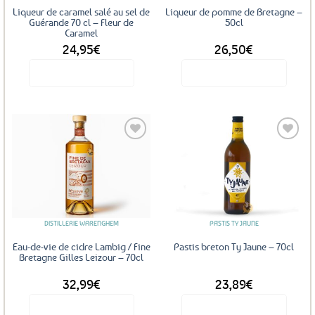
Liqueur de caramel salé au sel de
Liqueur de pomme de Bretagne –
Guérande 70 cl – Fleur de
50cl
Caramel
24,95
€
26,50
€
Voir le produit
Voir le produit
Ajouter
Ajouter
aux
aux
favoris
favoris
DISTILLERIE WARENGHEM
PASTIS TY JAUNE
Eau-de-vie de cidre Lambig / Fine
Pastis breton Ty Jaune – 70cl
Bretagne Gilles Leizour – 70cl
32,99
€
23,89
€
Voir le produit
Voir le produit