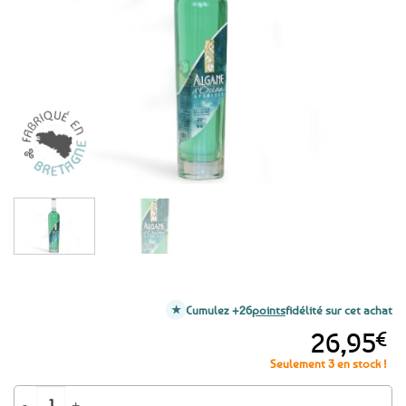
aux
favoris
Cumulez +26
points
fidélité sur cet achat
26,95
€
Seulement 3 en stock !
quantité de Apéritif aux algues de Bretagne Algane d'Océan - 50cl