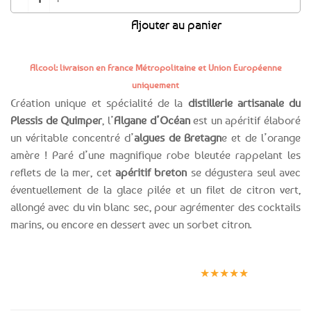
Ajouter au panier
Alcool: livraison en France Métropolitaine et Union Européenne
uniquement
Création unique et spécialité de la
distillerie artisanale du
Plessis de Quimper
, l’
Algane d’Océan
est un apéritif élaboré
un véritable concentré d’
algues de Bretagn
e et de l’orange
amère ! Paré d’une magnifique robe bleutée rappelant les
reflets de la mer, cet
apéritif breton
se dégustera seul avec
éventuellement de la glace pilée et un filet de citron vert,
allongé avec du vin blanc sec, pour agrémenter des cocktails
marins, ou encore en dessert avec un sorbet citron.
Expédition le
Clients
Paiement
jour même
satisfaits
sécurisé
★★★★★
(voir conditions)