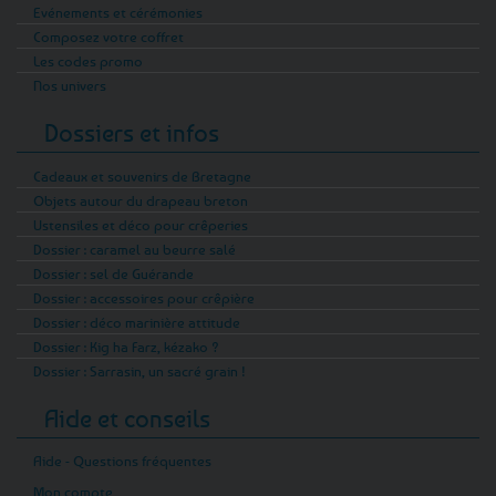
Evénements et cérémonies
Composez votre coffret
Les codes promo
Nos univers
Dossiers et infos
Cadeaux et souvenirs de Bretagne
Objets autour du drapeau breton
Ustensiles et déco pour crêperies
Dossier : caramel au beurre salé
Dossier : sel de Guérande
Dossier : accessoires pour crêpière
Dossier : déco marinière attitude
Dossier : Kig ha Farz, kézako ?
Dossier : Sarrasin, un sacré grain !
Aide et conseils
Aide - Questions fréquentes
Mon compte