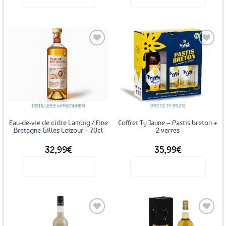
Ajouter
Ajouter
aux
aux
favoris
favoris
DISTILLERIE WARENGHEM
PASTIS TY JAUNE
Eau-de-vie de cidre Lambig / Fine
Coffret Ty Jaune – Pastis breton +
Bretagne Gilles Leizour – 70cl
2 verres
32,99
€
35,99
€
Voir le produit
Voir le produit