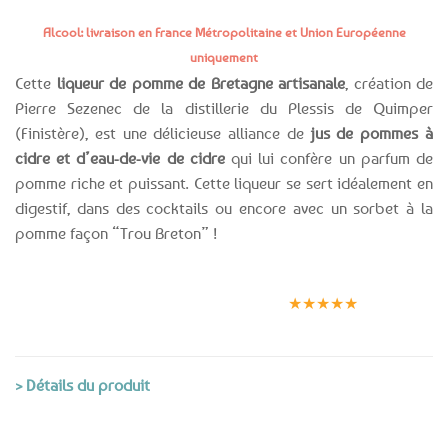
Alcool: livraison en France Métropolitaine et Union Européenne
uniquement
Cette
liqueur de pomme de Bretagne artisanale
, création de
Pierre Sezenec de la distillerie du Plessis de Quimper
(Finistère), est une délicieuse alliance de
jus de pommes à
cidre et d’eau-de-vie de cidre
qui lui confère un parfum de
pomme riche et puissant. Cette liqueur se sert idéalement en
digestif, dans des cocktails ou encore avec un sorbet à la
pomme façon “Trou Breton” !
Expédition le
Clients
Paiement
jour même
satisfaits
sécurisé
★★★★★
(voir conditions)
> Détails du produit