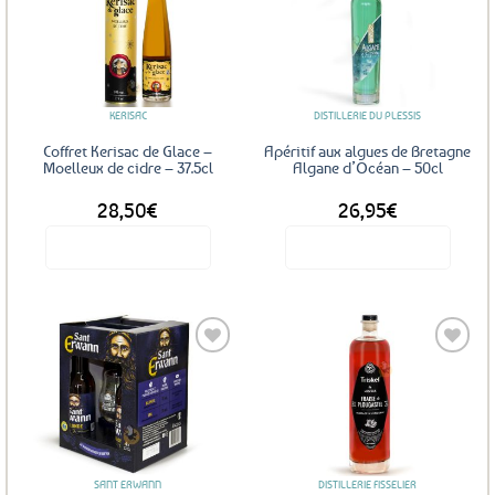
Ajouter
Ajouter
aux
aux
favoris
favoris
KERISAC
DISTILLERIE DU PLESSIS
Coffret Kerisac de Glace –
Apéritif aux algues de Bretagne
Moelleux de cidre – 37.5cl
Algane d’Océan – 50cl
28,50
€
26,95
€
Voir le produit
Voir le produit
Ajouter
Ajouter
aux
aux
favoris
favoris
SANT ERWANN
DISTILLERIE FISSELIER