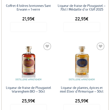
Coffret 4 bières bretonnes Sant
Liqueur de fraise de Plougastel –
Erwann + 1 verre
70cl | Médaille d’or CGA 2025
21,95
€
22,95
€
Voir le produit
Voir le produit
Ajouter
Ajouter
aux
aux
favoris
favoris
DISTILLERIE WARENGHEM
DISTILLERIE WARENGHEM
Liqueur de fraise de Plougastel
Liqueur de plantes, épices et
Warenghem BIO – 50cl
miel Elixir d’Armorique – 50cl
25,99
€
25,99
€
Voir le produit
Voir le produit