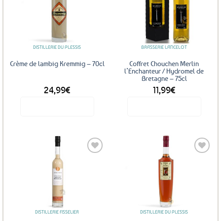
Ajouter
Ajouter
aux
aux
favoris
favoris
DISTILLERIE DU PLESSIS
BRASSERIE LANCELOT
Crème de lambig Kremmig – 70cl
Coffret Chouchen Merlin
l’Enchanteur / Hydromel de
Bretagne – 75cl
24,99
€
11,99
€
Voir le produit
Voir le produit
Ajouter
Ajouter
aux
aux
favoris
favoris
DISTILLERIE FISSELIER
DISTILLERIE DU PLESSIS