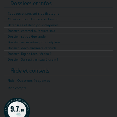
Dossiers et infos
Cadeaux et souvenirs de Bretagne
Objets autour du drapeau breton
Ustensiles et déco pour crêperies
Dossier : caramel au beurre salé
Dossier : sel de Guérande
Dossier : accessoires pour crêpière
Dossier : déco marinière attitude
Dossier : Kig ha Farz, kézako ?
Dossier : Sarrasin, un sacré grain !
Aide et conseils
Aide - Questions fréquentes
Mon compte