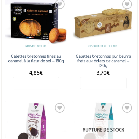
Ajouter
Ajouter
aux
aux
favoris
favoris
MAISON BRIEUC
BISCUITERIE ATELIER D.
Galettes bretonnes fines au
Galettes bretonnes pur beurre
caramel à la fleur de sel – 150g
frais aux éclats de caramel –
120g
4,85
€
3,70
€
Voir le produit
Voir le produit
Ajouter
Ajouter
RUPTURE DE STOCK
aux
aux
favoris
favoris