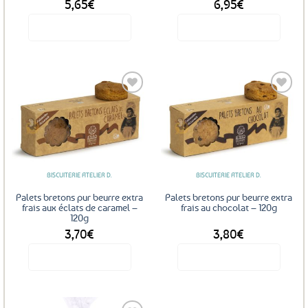
5,65
€
6,95
€
Voir le produit
Voir le produit
Ajouter
Ajouter
aux
aux
favoris
favoris
BISCUITERIE ATELIER D.
BISCUITERIE ATELIER D.
Palets bretons pur beurre extra
Palets bretons pur beurre extra
frais aux éclats de caramel –
frais au chocolat – 120g
120g
3,70
€
3,80
€
Voir le produit
Voir le produit