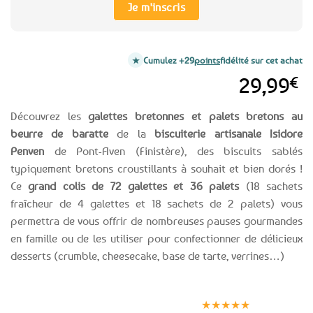
Je m'inscris
Cumulez +29
points
fidélité sur cet achat
29,99
€
Découvrez les
galettes bretonnes et palets bretons au
beurre de baratte
de la
biscuiterie artisanale Isidore
Penven
de Pont-Aven (Finistère), des biscuits sablés
typiquement bretons croustillants à souhait et bien dorés !
Ce
grand colis de 72 galettes et 36 palets
(18 sachets
fraîcheur de 4 galettes et 18 sachets de 2 palets) vous
permettra de vous offrir de nombreuses pauses gourmandes
en famille ou de les utiliser pour confectionner de délicieux
desserts (crumble, cheesecake, base de tarte, verrines…)
Expédition le
Clients
Paiement
jour même
satisfaits
sécurisé
★★★★★
(voir conditions)