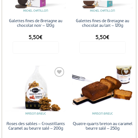
MICHEL CHATILLON
MICHEL CHATILLON
Galettes fines de Bretagne au
Galettes fines de Bretagne au
chocolat noir – 120g
chocolat au lait – 120g
5,50
€
5,50
€
Voir le produit
Voir le produit
Ajouter
Ajouter
aux
aux
favoris
favoris
MAISON BRIEUC
MAISON BRIEUC
Roses des sables – Croustillants
Quatre-quarts breton au caramel
Caramel au beurre salé – 200g
beurre salé – 250g