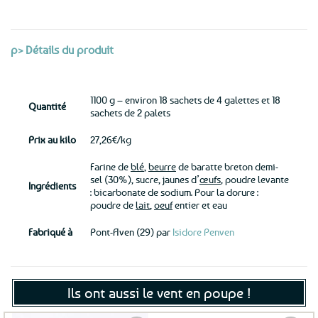
p> Détails du produit
1100 g – environ 18 sachets de 4 galettes et 18
Quantité
sachets de 2 palets
Prix au kilo
27,26€/kg
Farine de
blé
,
beurre
de baratte breton demi-
sel (30%), sucre, jaunes d’
œufs
, poudre levante
Ingrédients
: bicarbonate de sodium. Pour la dorure :
poudre de
lait
,
oeuf
entier et eau
Fabriqué à
Pont-Aven (29) par
Isidore Penven
Ils ont aussi le vent en poupe !