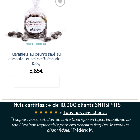
Ajouter
aux
favoris
MAISON BRIEUC
Caramels au beurre salé au
chocolat et sel de Guérande –
150g
5,65
€
Voir le produit
Avis certifiés : + de 10.000 clients SATISFAITS
★★★★★
>
Tous nos avis clients
“Toujours aussi satisfait de cette boutique en ligne. Emballage au
top Livraison impeccable pour des produits fragiles. Je reste un
client fidèle.”
Frédéric M.