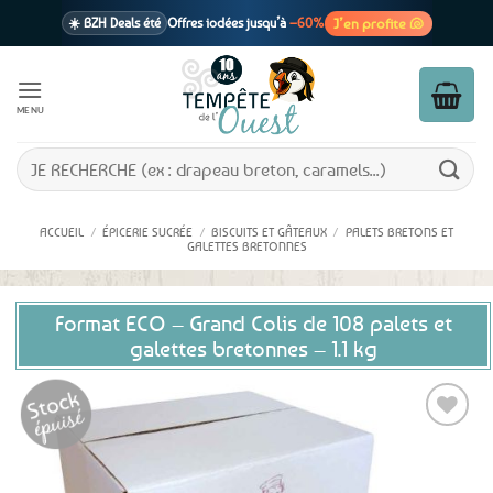
Passer
J’en profite 🐚
☀️ BZH Deals été
Offres iodées jusqu’à
–60%
au
contenu
🩷 CADEAU !
1 cadeau offert
dès 39€ d’achats
Voir cond. 🎁
MENU
📦 Livraison
En point relais dès
3,95€
seulement
Voir cond. 🚚
Recherche
pour :
ACCUEIL
/
ÉPICERIE SUCRÉE
/
BISCUITS ET GÂTEAUX
/
PALETS BRETONS ET
GALETTES BRETONNES
Format ECO – Grand Colis de 108 palets et
galettes bretonnes – 1.1 kg
Ajouter