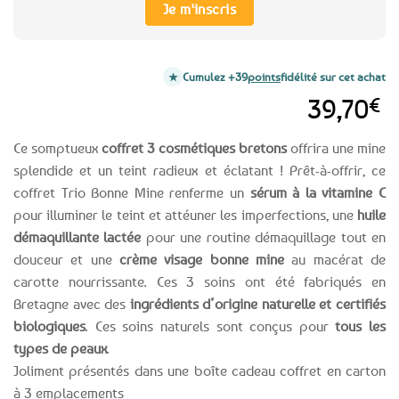
Je m'inscris
Cumulez +39
points
fidélité sur cet achat
39,70
€
Ce somptueux
coffret 3 cosmétiques bretons
offrira une mine
splendide et un teint radieux et éclatant ! Prêt-à-offrir, ce
coffret Trio Bonne Mine renferme un
sérum à la vitamine C
pour illuminer le teint et attéuner les imperfections, une
huile
démaquillante lactée
pour une routine démaquillage tout en
douceur et une
crème visage bonne mine
au macérat de
carotte nourrissante. Ces 3 soins ont été fabriqués en
Bretagne avec des
ingrédients d’origine naturelle et certifiés
biologiques
. Ces soins naturels sont conçus pour
tous les
types de peaux
.
Joliment présentés dans une boîte cadeau coffret en carton
à 3 emplacements