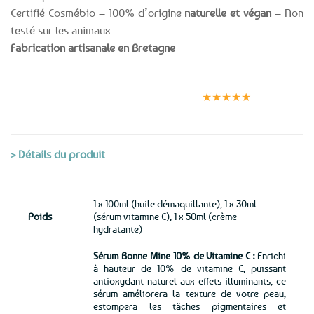
Certifié Cosmébio – 100% d’origine
naturelle et végan
– Non
testé sur les animaux
Fabrication artisanale en Bretagne
Expédition le
Clients
Paiement
jour même
satisfaits
sécurisé
★★★★★
(voir conditions)
> Détails du produit
1 x 100ml (huile démaquillante), 1 x 30ml
Poids
(sérum vitamine C), 1 x 50ml (crème
hydratante)
Sérum Bonne Mine 10% de Vitamine C :
Enrichi
à hauteur de 10% de vitamine C, puissant
antioxydant naturel aux effets illuminants, ce
sérum améliorera la texture de votre peau,
estompera les tâches pigmentaires et