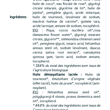
huile de coco*, eau florale de rose*, glycéryl
citrate stéarate, glycérine de lin*, huile de
jojoba*, pentylène glycol, acide stéarique,
Ingrédients
huile de tournesol, levulinate de sodium,
macérat huileux de carotte*, gomme tara,
acide lactique, anisate de sodium, tocophérol.
INCI
: Aqua, cocos nucifera oil*,rosa
damascena flower water*, glyceryl stearate
citrate, glycerin**, simmondsia chinensis seed
oil*, pentylene glycol, stearic acid, helianthus
annuus seed oil, sodium levulinate, daucus
carota sativa root extract*, caesalpinia
spinosa gum, lactic acid, sodium anisate,
tocopherol.
* 33.8% du total des ingrédients sont issus de
l’agriculture biologique
Huile démaquillante lactée :
Huile de
tournesol*, émulsifiant d’origine végétale
(effet lacté), huile de prune*, tocophérol (anti-
oxydant).
INCI
: Helianthus annuus seed oil*,
polyglyceryl-4 oleate, prunus domestica seed
oil*, tocopherol
* 84.8% du total des ingrédients sont issus de
l’agriculture biologique