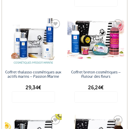
Voir le produit
Ajouter
Ajouter
aux
aux
favoris
favoris
COSMÉTIQUES PASSION MARINE
Coffret thalasso cosmétiques aux
Coffret breton cosmétiques –
actifs marins – Passion Marine
Autour des fleurs
29,34
€
26,24
€
Voir le produit
Voir le produit