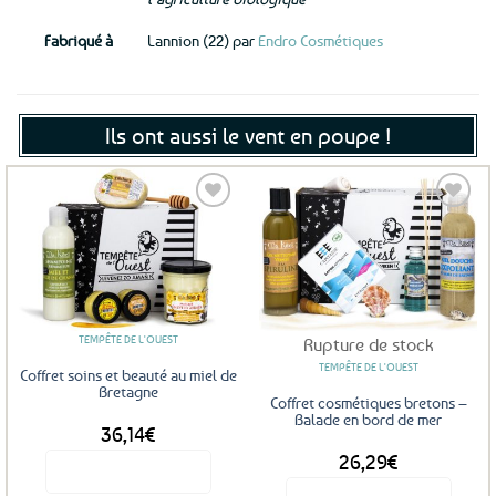
Fabriqué à
Lannion (22) par
Endro Cosmétiques
Ils ont aussi le vent en poupe !
Ajouter
Ajouter
aux
aux
favoris
favoris
TEMPÊTE DE L'OUEST
Rupture de stock
TEMPÊTE DE L'OUEST
Coffret soins et beauté au miel de
Bretagne
Coffret cosmétiques bretons –
Balade en bord de mer
36,14
€
26,29
€
Voir le produit