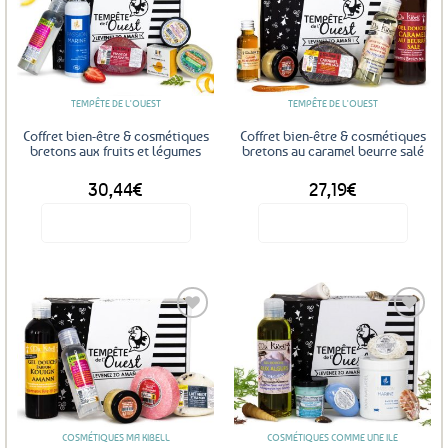
Ajouter
Ajouter
aux
aux
favoris
favoris
TEMPÊTE DE L'OUEST
TEMPÊTE DE L'OUEST
Coffret bien-être & cosmétiques
Coffret bien-être & cosmétiques
bretons aux fruits et légumes
bretons au caramel beurre salé
30,44
€
27,19
€
Voir le produit
Voir le produit
Ajouter
Ajouter
aux
aux
favoris
favoris
COSMÉTIQUES MA KIBELL
COSMÉTIQUES COMME UNE ILE