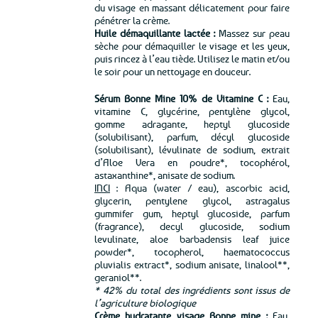
du visage en massant délicatement pour faire
pénétrer la crème.
Huile démaquillante lactée :
Massez sur peau
sèche pour démaquiller le visage et les yeux,
puis rincez à l’eau tiède. Utilisez le matin et/ou
le soir pour un nettoyage en douceur.
Sérum Bonne Mine 10% de Vitamine C :
Eau,
vitamine C, glycérine, pentylène glycol,
gomme adragante, heptyl glucoside
(solubilisant), parfum, décyl glucoside
(solubilisant), lévulinate de sodium, extrait
d’Aloe Vera en poudre*, tocophérol,
astaxanthine*, anisate de sodium.
INCI
: Aqua (water / eau), ascorbic acid,
glycerin, pentylene glycol, astragalus
gummifer gum, heptyl glucoside, parfum
(fragrance), decyl glucoside, sodium
levulinate, aloe barbadensis leaf juice
powder*, tocopherol, haematococcus
pluvialis extract*, sodium anisate, linalool**,
geraniol**.
* 42% du total des ingrédients sont issus de
l’agriculture biologique
Crème hydratante visage Bonne mine :
Eau,