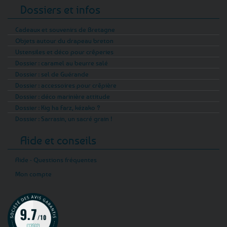
Dossiers et infos
Cadeaux et souvenirs de Bretagne
Objets autour du drapeau breton
Ustensiles et déco pour crêperies
Dossier : caramel au beurre salé
Dossier : sel de Guérande
Dossier : accessoires pour crêpière
Dossier : déco marinière attitude
Dossier : Kig ha Farz, kézako ?
Dossier : Sarrasin, un sacré grain !
Aide et conseils
Aide - Questions fréquentes
Mon compte