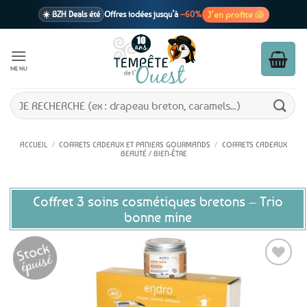
Passer
J’en profite 🐚
☀️ BZH Deals été
Offres iodées jusqu’à
–60%
au
contenu
🩷 CADEAU !
1 cadeau offert
dès 39€ d’achats
Voir cond. 🎁
MENU
📦 Livraison
En point relais dès
3,95€
seulement
Voir cond. 🚚
Recherche
pour :
ACCUEIL
/
COFFRETS CADEAUX ET PANIERS GOURMANDS
/
COFFRETS CADEAUX
BEAUTÉ / BIEN-ÊTRE
Coffret 3 soins cosmétiques bretons – Trio
bonne mine
Ajouter