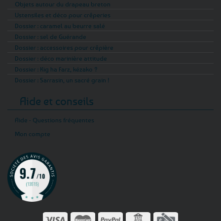
Objets autour du drapeau breton
Ustensiles et déco pour crêperies
Dossier : caramel au beurre salé
Dossier : sel de Guérande
Dossier : accessoires pour crêpière
Dossier : déco marinière attitude
Dossier : Kig ha Farz, kézako ?
Dossier : Sarrasin, un sacré grain !
Aide et conseils
Aide - Questions fréquentes
Mon compte