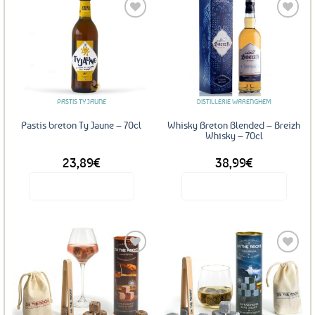
Ajouter
Ajouter
aux
aux
favoris
favoris
PASTIS TY JAUNE
DISTILLERIE WARENGHEM
Pastis breton Ty Jaune – 70cl
Whisky Breton Blended – Breizh
Whisky – 70cl
23,89
€
38,99
€
Voir le produit
Voir le produit
Ajouter
Ajouter
aux
aux
favoris
favoris