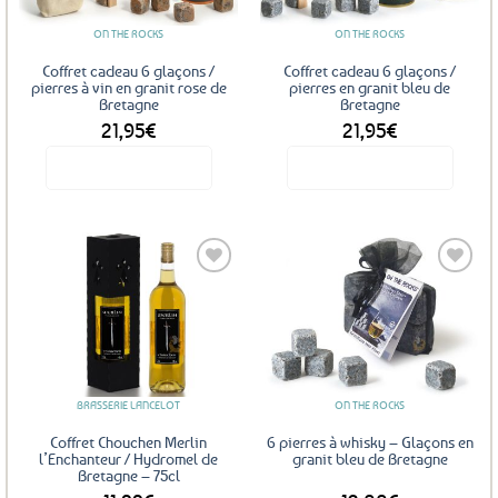
ON THE ROCKS
ON THE ROCKS
Coffret cadeau 6 glaçons /
Coffret cadeau 6 glaçons /
pierres à vin en granit rose de
pierres en granit bleu de
Bretagne
Bretagne
21,95
€
21,95
€
Voir le produit
Voir le produit
Ajouter
Ajouter
aux
aux
favoris
favoris
BRASSERIE LANCELOT
ON THE ROCKS
Coffret Chouchen Merlin
6 pierres à whisky – Glaçons en
l’Enchanteur / Hydromel de
granit bleu de Bretagne
Bretagne – 75cl