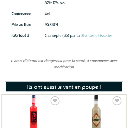
BZH: 17% vol
Contenance
4cl
Prix au litre
95.83€/l
Fabriqué à
Chantepie (35) par la
Distillerie Fisselier
L’abus d’alcool est dangereux pour la santé, à consommer avec
modération.
Ils ont aussi le vent en poupe !
Ajouter
Ajouter
aux
aux
favoris
favoris