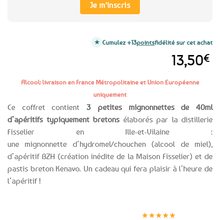
Je m'inscris
Cumulez +13
points
fidélité sur cet achat
13,50
€
Alcool: livraison en France Métropolitaine et Union Européenne
uniquement
Ce coffret contient
3 petites mignonnettes de 40ml
d’apéritifs typiquement bretons
élaborés par la distillerie
Fisselier en Ille-et-Vilaine :
une mignonnette d’hydromel/chouchen (alcool de miel),
d’apéritif BZH (création inédite de la Maison Fisselier) et de
pastis breton Kenavo. Un cadeau qui fera plaisir à l’heure de
l’apéritif !
Expédition le
Clients
Paiement
jour même
satisfaits
sécurisé
★★★★★
(voir conditions)