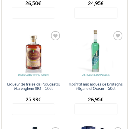
26,50
€
24,95
€
Voir le produit
Voir le produit
Ajouter
Ajouter
aux
aux
favoris
favoris
DISTILLERIE WARENGHEM
DISTILLERIE DU PLESSIS
Liqueur de fraise de Plougastel
Apéritif aux algues de Bretagne
Warenghem BIO – 50cl
Algane d’Océan – 50cl
25,99
€
26,95
€
Voir le produit
Voir le produit