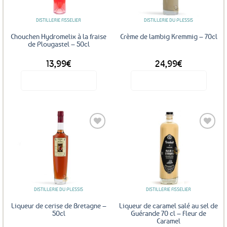
DISTILLERIE FISSELIER
DISTILLERIE DU PLESSIS
Chouchen Hydromelix à la fraise
Crème de lambig Kremmig – 70cl
de Plougastel – 50cl
13,99
€
24,99
€
Voir le produit
Voir le produit
Ajouter
Ajouter
aux
aux
favoris
favoris
DISTILLERIE DU PLESSIS
DISTILLERIE FISSELIER
Liqueur de cerise de Bretagne –
Liqueur de caramel salé au sel de
50cl
Guérande 70 cl – Fleur de
Caramel