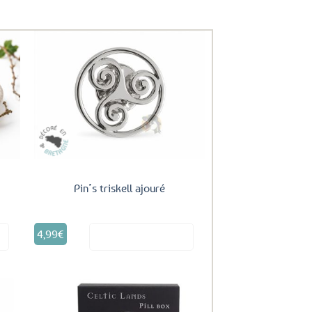
uter
Ajouter
ux
aux
oris
favoris
Pin’s triskell ajouré
4,99
€
it
Voir le produit