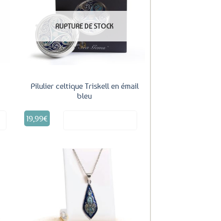
uter
Ajouter
ux
aux
RUPTURE DE STOCK
oris
favoris
Pilulier celtique Triskell en émail
bleu
19,99
€
it
Voir le produit
uter
Ajouter
ux
aux
oris
favoris