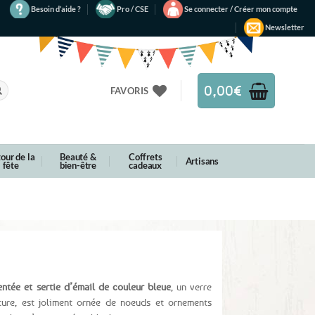
Besoin d’aide ?
Pro / CSE
Se connecter / Créer mon compte
Newsletter
0,00
€
FAVORIS
our de la
Beauté &
Coffrets
Artisans
fête
bien-être
cadeaux
entée et sertie d’émail de couleur bleue
, un verre
ture, est joliment ornée de noeuds et ornements