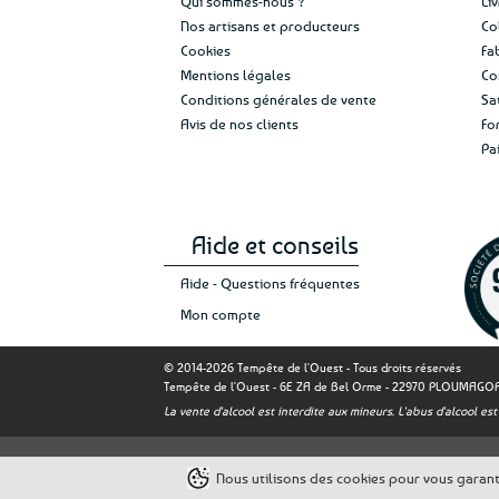
Qui sommes-nous ?
Li
Nos artisans et producteurs
Co
Cookies
Fa
Mentions légales
Co
Conditions générales de vente
Sa
Avis de nos clients
Fo
Pa
Aide et conseils
Aide - Questions fréquentes
Mon compte
© 2014-2026 Tempête de l'Ouest - Tous droits réservés
Tempête de l'Ouest - 6E ZA de Bel Orme - 22970 PLOUMAG
La vente d'alcool est interdite aux mineurs. L'abus d'alcool 
Nous utilisons des cookies pour vous garantir