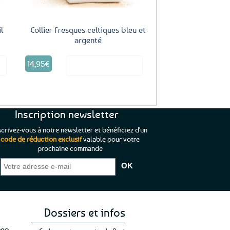
l
Collier Fresques celtiques bleu et
argenté
14,95
€
it
Voir le produit
Inscription newsletter
scrivez-vous à notre newsletter et bénéficiez d'un
code de réduction exclusif
valable pour votre
prochaine commande
que je pouvais pas
“C’est agréable et tout aussi rassurant
“
 ;)
de constater qu’il n’y a pas de petite
l’oue
e de mon achat et
commande, mais un client à satisfaire.”
rapid
gez rien”
Jade C.
Guy H.
Vive 
Dossiers et infos