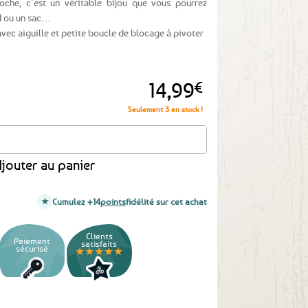
roche, c’est un véritable bijou que vous pourrez
rd ou un sac…
vec aiguille et petite boucle de blocage à pivoter
14,99
€
Seulement 3 en stock !
e émail bleu
jouter au panier
Cumulez +14
points
fidélité sur cet achat
Clients
Paiement
satisfaits
sécurisé
★★★★★