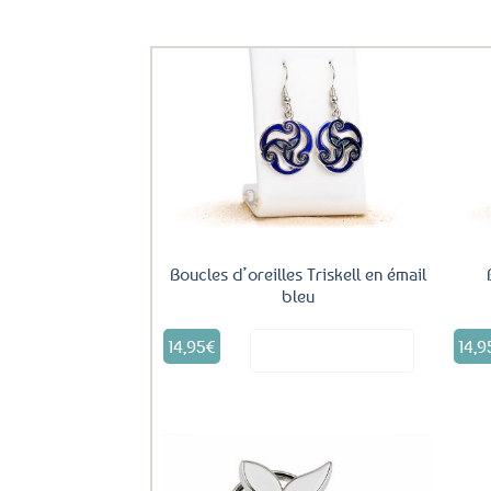
Ils ont aussi le vent en poupe !
Ajouter
aux
favoris
Boucles d’oreilles Triskell en émail
bleu
14,95
€
14,9
Voir le produit