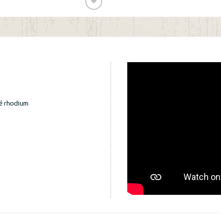
❤
Ajouter
aux
favoris
ué rhodium