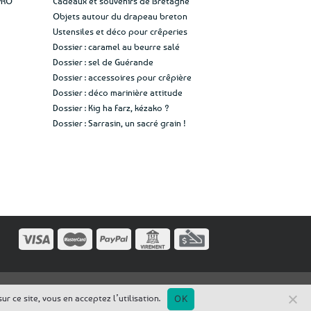
PRO
Cadeaux et souvenirs de Bretagne
Objets autour du drapeau breton
Ustensiles et déco pour crêperies
Dossier : caramel au beurre salé
Dossier : sel de Guérande
Dossier : accessoires pour crêpière
Dossier : déco marinière attitude
Dossier : Kig ha Farz, kézako ?
Dossier : Sarrasin, un sacré grain !
r ce site, vous en acceptez l’utilisation.
OK