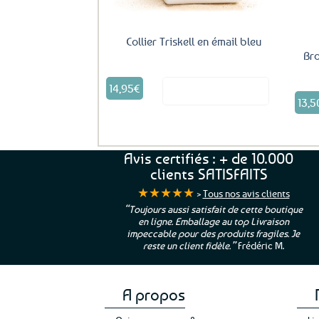
Collier Triskell en émail bleu
Bro
14,95
€
Voir le produit
13,5
Avis certifiés : + de 10.000
clients SATISFAITS
★★★★★
>
Tous nos avis clients
ur. La Bretagne à
“Toujours aussi satisfait de cette boutique
en ligne. Emballage au top Livraison
 moi qui suis si loin
impeccable pour des produits fragiles. Je
e”
Cathy P.
reste un client fidèle.”
Frédéric M.
A propos