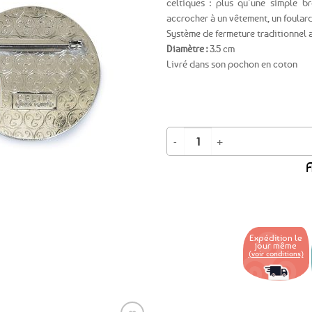
celtiques : plus qu’une simple b
accrocher à un vêtement, un foula
Ajouter
Système de fermeture traditionnel a
aux
Diamètre :
3.5 cm
favoris
Livré dans son pochon en coton
quantité de Broche Triskell celtiqu
A
Expédition le
jour même
(voir conditions)