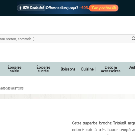
J’en profite 🐚
☀️ BZH Deals été
Offres iodées jusqu’à
–60%
🩷 CADEAU !
1 cadeau offert
dès 39€ d’achats
Voir cond. 🎁
📦 Livraison
En point relais dès
3,95€
seulement
Voir cond. 🚚
Épicerie
Épicerie
Déco &
Aut
Boissons
Cuisine
salée
sucrée
accessoires
T BADGES BRETONS
u
Cette
superbe broche Triskell arg
coloré cuit à très haute tempéra