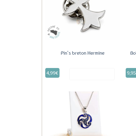
Ajouter
aux
favoris
Pin’s breton Hermine
Bo
4,99
€
9,9
Voir le produit
Ajouter
aux
favoris