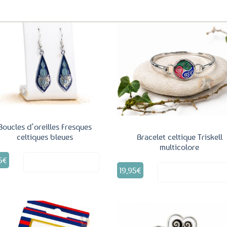
Ajouter
Ajo
aux
a
favoris
fav
Boucles d’oreilles Fresques
celtiques bleues
Bracelet celtique Triskell
multicolore
5
€
Voir le produit
19,95
€
Voir le produ