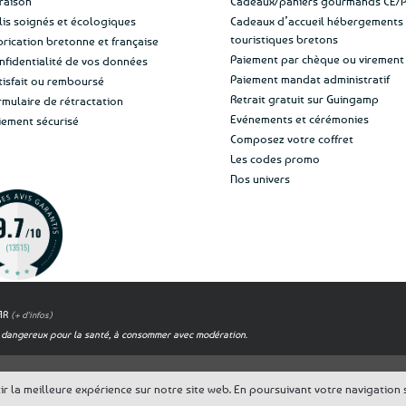
vraison
Cadeaux/paniers gourmands CE/
lis soignés et écologiques
Cadeaux d’accueil hébergements
touristiques bretons
brication bretonne et française
Paiement par chèque ou virement
nfidentialité de vos données
Paiement mandat administratif
tisfait ou remboursé
Retrait gratuit sur Guingamp
rmulaire de rétractation
Evénements et cérémonies
iement sécurisé
Composez votre coffret
Les codes promo
Nos univers
OAR
(+ d'infos)
est dangereux pour la santé, à consommer avec modération.
 la meilleure expérience sur notre site web. En poursuivant votre navigation su