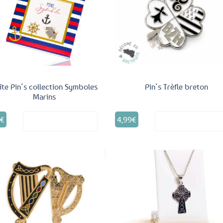
Ajouter
Ajo
aux
a
favoris
fav
îte Pin’s collection Symboles
Pin’s Trèfle breton
Marins
5
€
4,99
€
Voir le produit
Voir le produ
Ajouter
Ajo
aux
a
favoris
fav