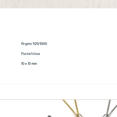
aux
favoris
Argent 925/1000
Puces/clous
10 x 10 mm