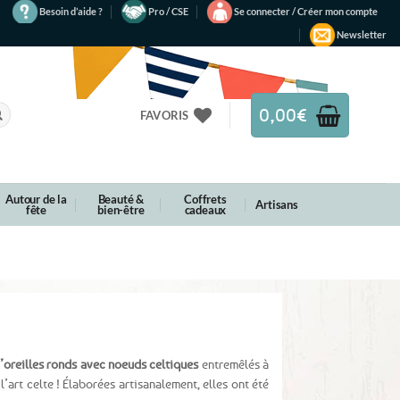
Besoin d’aide ?
Pro / CSE
Se connecter / Créer mon compte
Newsletter
0,00
€
FAVORIS
Autour de la
Beauté &
Coffrets
Artisans
fête
bien-être
cadeaux
d’oreilles ronds avec noeuds celtiques
entremêlés à
 l’art celte ! Élaborées artisanalement, elles ont été