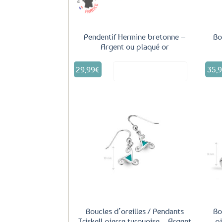
Pendentif Hermine bretonne –
Bo
Argent ou plaqué or
Ce
29,99
€
35,
Voir le produit
produit
a
plusieurs
variations.
Les
options
peuvent
Ajouter
être
aux
choisies
favoris
sur
la
page
du
produit
Boucles d’oreilles / Pendants
Bo
Triskell pierre turquoise – Argent
p