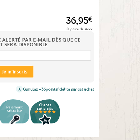
36,95
€
Rupture de stock
Z ALERTÉ PAR E-MAIL DÈS QUE CE
T SERA DISPONIBLE
Je m'inscris
Cumulez +36
points
fidélité sur cet achat
Clients
Paiement
satisfaits
sécurisé
★★★★★