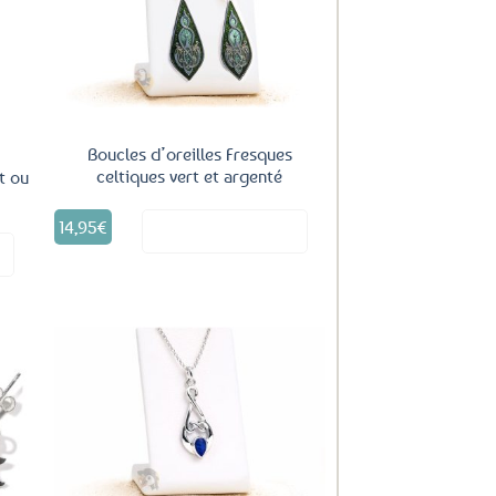
uter
Ajouter
ux
aux
oris
favoris
Boucles d’oreilles Fresques
celtiques vert et argenté
t ou
14,95
€
Voir le produit
it
uter
Ajouter
ux
aux
oris
favoris