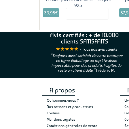
925
39,95
€
37,9
Voir le produit
Avis certifiés : + de 10.000
clients SATISFAITS
★★★★★
>
Tous nos avis clients
ur. La Bretagne à
“Toujours aussi satisfait de cette boutique
en ligne. Emballage au top Livraison
 moi qui suis si loin
impeccable pour des produits fragiles. Je
e”
Cathy P.
reste un client fidèle.”
Frédéric M.
A propos
Qui sommes-nous ?
Li
Nos artisans et producteurs
Co
Cookies
Fa
Mentions légales
Co
Conditions générales de vente
Sa