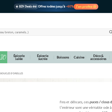
J’en profite 🐚
☀️ BZH Deals été
Offres iodées jusqu’à
–60%
🩷 CADEAU !
1 cadeau offert
dès 39€ d’achats
Voir cond. 🎁
📦 Livraison
En point relais dès
3,95€
seulement
Voir cond. 🚚
IO
Épicerie
Épicerie
Déco &
Boissons
Cuisine
salée
sucrée
accessoires
BOUCLES D'OREILLES
oeuds celtiques – Argent 925
Fins et délicats, ces
puces / clous 
l’intérieur sont une véritable ode à