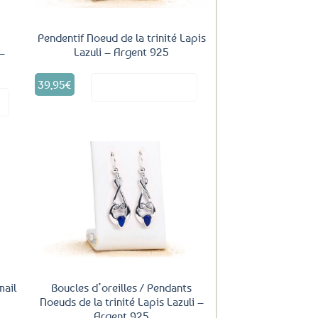
Pendentif Noeud de la trinité Lapis
Lazuli – Argent 925
–
39,95
€
Voir le produit
it
uter
Ajouter
ux
aux
oris
favoris
mail
Boucles d’oreilles / Pendants
Noeuds de la trinité Lapis Lazuli –
Argent 925