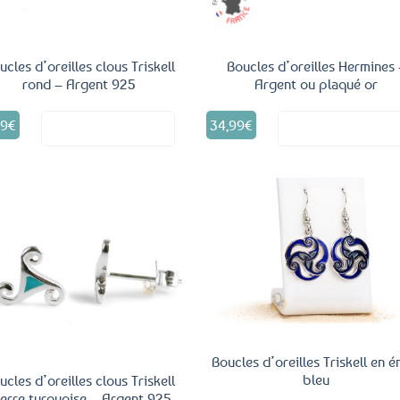
page
page
du
du
produit
produit
ucles d’oreilles clous Triskell
Boucles d’oreilles Hermines 
rond – Argent 925
Argent ou plaqué or
Ce
99
€
34,99
€
Voir le produit
Voir le produ
produit
a
plusieurs
variations.
Les
options
peuvent
Ajouter
Ajo
être
aux
a
choisies
favoris
fav
sur
la
page
du
produit
Boucles d’oreilles Triskell en é
bleu
ucles d’oreilles clous Triskell
ierre turquoise – Argent 925