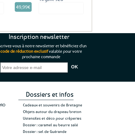
49,99
€
it
Voir le produit
Inscription newsletter
scrivez-vous à notre newsletter et bénéficiez d'un
code de réduction exclusif
valable pour votre
prochaine commande
que je pouvais pas
“C’est agréable et tout aussi rassurant
“
 ;)
de constater qu’il n’y a pas de petite
l’oue
e de mon achat et
commande, mais un client à satisfaire.”
rapid
gez rien”
Jade C.
Guy H.
Vive 
Dossiers et infos
PRO
Cadeaux et souvenirs de Bretagne
Objets autour du drapeau breton
Ustensiles et déco pour crêperies
Dossier : caramel au beurre salé
Dossier : sel de Guérande