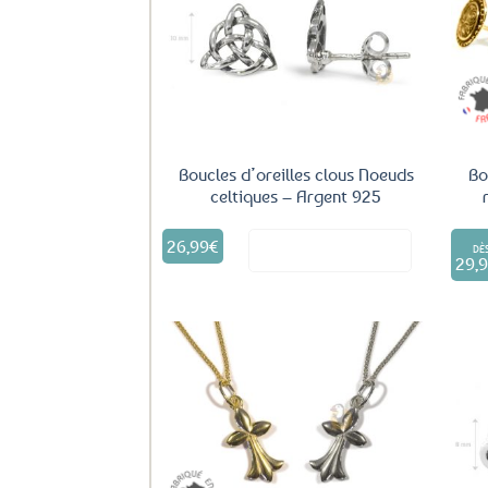
Ajouter
aux
favoris
Boucles d’oreilles clous Noeuds
Bo
celtiques – Argent 925
26,99
€
Voir le produit
DÈ
29,
Ajouter
aux
favoris