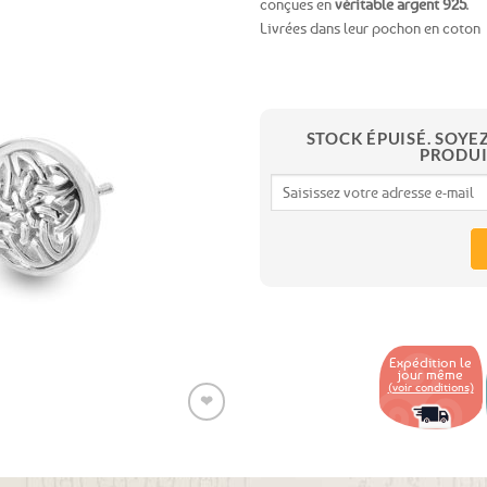
conçues en
véritable argent 925
.
Livrées dans leur pochon en coton
Ajouter
aux
favoris
STOCK ÉPUISÉ. SOYE
PRODUI
Expédition le
jour même
(voir conditions)
❤
Ajouter