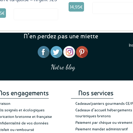
14,95
€
Voir le produ
5
€
Voir le produit
N’en perdez pas une miette
In
“J’ai mis 5 étoiles parce 
“Une boutique que je recommande pour
en mettre 6
leur sérieux, des bons et beaux produits
Notre blog
Je suis plus que satisfait
et une équipe à l’écoute :-)”
Patricia M.
de ma livraison. Ne chan
Nos engagements
Nos services
vraison
Cadeaux/paniers gourmands CE/
lis soignés et écologiques
Cadeaux d’accueil hébergements
touristiques bretons
brication bretonne et française
Paiement par chèque ou virement
nfidentialité de vos données
Paiement mandat administratif
tisfait ou remboursé