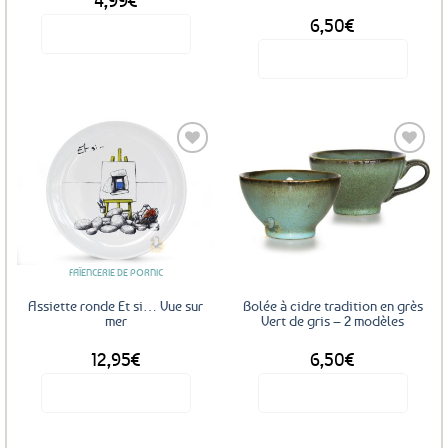
6,50
€
Voir le produit
Voir le produit
Ajouter
Ajouter
aux
aux
favoris
favoris
FAÏENCERIE DE PORNIC
Assiette ronde Et si… Vue sur
Bolée à cidre tradition en grès
mer
Vert de gris – 2 modèles
12,95
€
6,50
€
Voir le produit
Voir le produit
Ce
produit