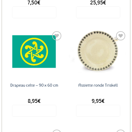
7,50
€
25,95
€
Voir le produit
Voir le produit
Ajouter
Ajouter
aux
aux
favoris
favoris
Drapeau celte – 90 x 60 cm
Assiette ronde Triskell
8,95
€
9,95
€
Voir le produit
Voir le produit