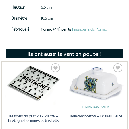
Hauteur
6.5 cm
Diamètre
10.5 cm
Fabriqué à
Pornic (44) par la
Faïencerie de Pornic
Ils ont aussi le vent en poupe !
Ajouter
Ajouter
aux
aux
favoris
favoris
FAÏENCERIE DE PORNIC
Dessous de plat 20 x 20 cm –
Beurrier breton – Triskell Celte
Bretagne hermines et triskells