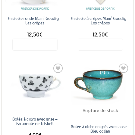
FAÏENCERIE DE PORNIC
FAÏENCERIE DE PORNIC
Assiette ronde Mam’ Goudig –
Assiette à crêpes Mam’ Goudig –
Les crêpes
Les crêpes
12,50
€
12,50
€
Voir le produit
Voir le produit
Ajouter
Ajouter
aux
aux
favoris
favoris
Rupture de stock
Bolée à cidre avec anse –
Farandole de Triskell
Bolée à cidre en grès avec anse –
Bleu océan
4,99
€