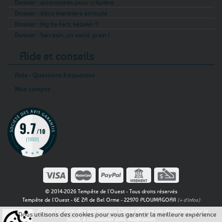
Dossier : accessoires pour crêpière
Dossier : déco marinière attitude
Dossier : Kig ha Farz, kézako ?
Dossier : Sarrasin, un sacré grain !
Aide et conseils
Aide - Questions fréquentes
Mon compte
© 2014-2026 Tempête de l'Ouest - Tous droits réservés
Tempête de l'Ouest - 6E ZA de Bel Orme - 22970 PLOUMAGOAR
(+ d'infos)
La vente d'alcool est interdite aux mineurs. L'abus d'alcool est dangereux pour la
Nous utilisons des cookies pour vous garantir la meilleure expérience
santé, à consommer avec modération.