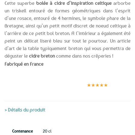
Cette superbe
bolée à cidre d’inspiration celtique
arborbe
un triskell entouré de formes géométriques dans l’esprit
d’une rosace, entouré de 4 hermines, le symbole phare de la
Bretagne, ainsi qu’un petit motif discret de noeud celtique à
l’arrière de ce petit bol breton. A l’intérieur a également été
peint un délicat liseré bleu sur tout le pourtour. Un article
d’art de la table typiquement breton qui vous permettra de
déguster le
cidre breton
comme dans nos crêperies !
Fabriqué en France
Expédition le
Clients
Paiement
jour même
satisfaits
sécurisé
★★★★★
(voir conditions)
> Détails du produit
Contenance
20 cl