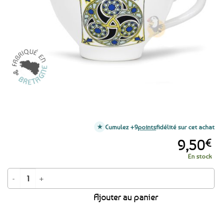
favoris
Cumulez +9
points
fidélité sur cet achat
9,50
€
En stock
quantité de Bolée à cidre bretonne - Triskell Celte
Ajouter au panier