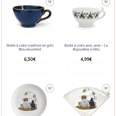
Ajouter
Ajouter
aux
aux
favoris
favoris
Bolée à cidre tradition en grès
Bolée à cidre avec anse – La
Bleu moucheté
Bigoudène à Vélo
6,50
€
4,99
€
Voir le produit
Voir le produit
Ajouter
Ajouter
aux
aux
favoris
favoris