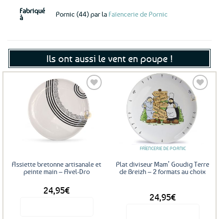
Fabriqué
Pornic (44) par la
Faïencerie de Pornic
à
Ils ont aussi le vent en poupe !
Ajouter
Ajouter
aux
aux
favoris
favoris
FAÏENCERIE DE PORNIC
Assiette bretonne artisanale et
Plat diviseur Mam’ Goudig Terre
peinte main – Avel-Dro
de Breizh – 2 formats au choix
24,95
€
DÈS
24,95
€
Voir le produit
Voir le produit