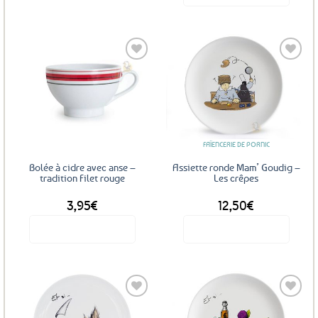
Ce
produit
a
plusieurs
variations.
Les
Ajouter
Ajouter
options
aux
aux
favoris
favoris
peuvent
être
FAÏENCERIE DE PORNIC
choisies
sur
Bolée à cidre avec anse –
Assiette ronde Mam’ Goudig –
la
tradition Filet rouge
Les crêpes
page
3,95
€
12,50
€
du
produit
Voir le produit
Voir le produit