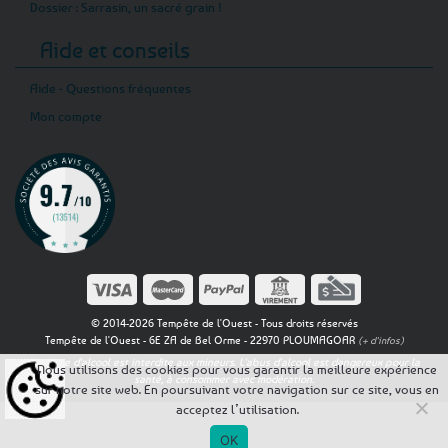
Dossier : Sarrasin, un sacré grain !
Aide et conseils
Aide - Questions fréquentes
Mon compte
© 2014-2026 Tempête de l'Ouest - Tous droits réservés
Tempête de l'Ouest - 6E ZA de Bel Orme - 22970 PLOUMAGOAR
(+ d'infos)
La vente d'alcool est interdite aux mineurs. L'abus d'alcool est dangereux pour la
Nous utilisons des cookies pour vous garantir la meilleure expérience
santé, à consommer avec modération.
sur notre site web. En poursuivant votre navigation sur ce site, vous en
acceptez l’utilisation.
OK