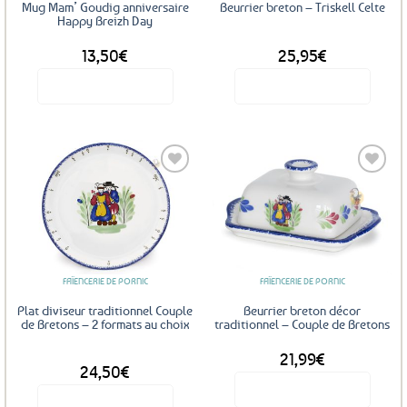
Mug Mam’ Goudig anniversaire
Beurrier breton – Triskell Celte
Happy Breizh Day
13,50
€
25,95
€
Voir le produit
Voir le produit
Ajouter
Ajouter
aux
aux
favoris
favoris
FAÏENCERIE DE PORNIC
FAÏENCERIE DE PORNIC
Plat diviseur traditionnel Couple
Beurrier breton décor
de Bretons – 2 formats au choix
traditionnel – Couple de Bretons
21,99
€
DÈS
24,50
€
Voir le produit
Voir le produit