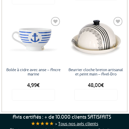
Ce
produit
a
plusieurs
variations.
Les
Ajouter
Ajouter
options
aux
aux
favoris
favoris
peuvent
être
choisies
sur
Bolée à cidre avec anse – Ancre
Beurrier cloche breton artisanal
la
marine
et peint main – Avel-Dro
page
4,99
€
48,00
€
du
produit
Voir le produit
Voir le produit
Avis certifiés : + de 10.000 clients SATISFAITS
★★★★★
>
Tous nos avis clients