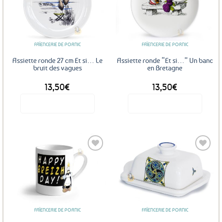
Ajouter
Ajouter
aux
aux
favoris
favoris
FAÏENCERIE DE PORNIC
FAÏENCERIE DE PORNIC
Assiette ronde 27 cm Et si… Le
Assiette ronde “Et si…” Un banc
bruit des vagues
en Bretagne
13,50
€
13,50
€
Voir le produit
Voir le produit
Ajouter
Ajouter
aux
aux
favoris
favoris
FAÏENCERIE DE PORNIC
FAÏENCERIE DE PORNIC