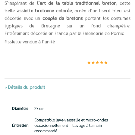
S’inspirant de
l’art de la table traditionnel breton
, cette
belle
assiette bretonne colorée
, ornée d’un liseré bleu, est
décorée avec un
couple de bretons
portant les costumes
typiques de Bretagne sur un fond champêtre.
Entièrement décorée en France par la Faïencerie de Pornic
Assiette vendue à l’unité
Expédition le
Clients
Paiement
jour même
satisfaits
sécurisé
★★★★★
(voir conditions)
> Détails du produit
Diamètre
27 cm
Compatible lave-vaisselle et micro-ondes
Entretien
occasionnellement – Lavage à la main
recommandé