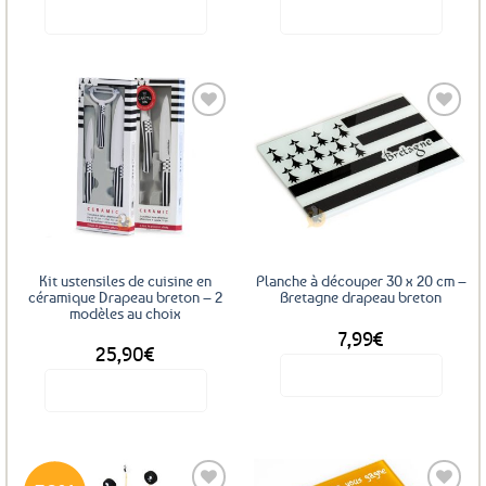
Voir le produit
Voir le produit
Ajouter
Ajouter
aux
aux
favoris
favoris
Kit ustensiles de cuisine en
Planche à découper 30 x 20 cm –
céramique Drapeau breton – 2
Bretagne drapeau breton
modèles au choix
7,99
€
DÈS
25,90
€
Voir le produit
Voir le produit
Ce
produit
a