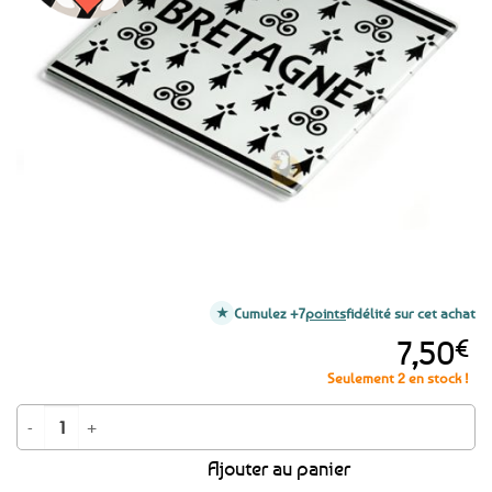
aux
favoris
Cumulez +7
points
fidélité sur cet achat
7,50
€
Seulement 2 en stock !
quantité de Dessous de plat 20 x 20 cm - Bretagne hermines et triskells
Ajouter au panier