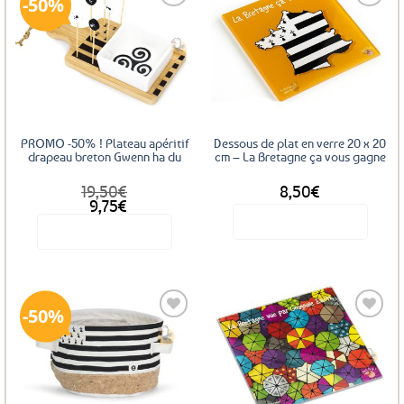
50%
plusieurs
variations.
Les
Ajouter
Ajouter
options
aux
aux
favoris
favoris
peuvent
être
choisies
sur
PROMO -50% ! Plateau apéritif
Dessous de plat en verre 20 x 20
la
drapeau breton Gwenn ha du
cm – La Bretagne ça vous gagne
page
19,50
€
8,50
€
du
Le
Le
9,75
€
produit
prix
prix
Voir le produit
Voir le produit
initial
actuel
était :
est :
19,50€.
9,75€.
50%
Ajouter
Ajouter
aux
aux
favoris
favoris