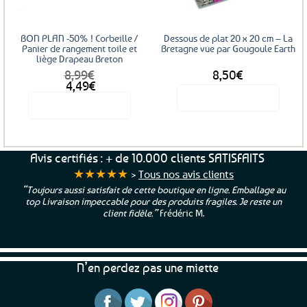
BON PLAN -50% ! Corbeille /
Dessous de plat 20 x 20 cm – La
Panier de rangement toile et
Bretagne vue par Gougoule Earth
liège Drapeau Breton
8,99
€
8,50
€
Le
Le
4,49
€
prix
prix
Voir le produit
Voir le produit
initial
actuel
était :
est :
8,99€.
4,49€.
Avis certifiés : + de 10.000 clients SATISFAITS
★★★★★
>
Tous nos avis clients
“Toujours aussi satisfait de cette boutique en ligne. Emballage au
top Livraison impeccable pour des produits fragiles. Je reste un
client fidèle.”
Frédéric M.
N’en perdez pas une miette