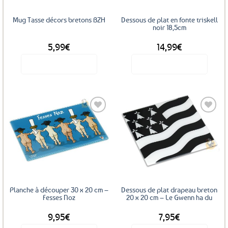
Mug Tasse décors bretons BZH
Dessous de plat en fonte triskell
noir 18,5cm
5,99
€
14,99
€
Voir le produit
Voir le produit
Ajouter
Ajouter
aux
aux
favoris
favoris
Planche à découper 30 x 20 cm –
Dessous de plat drapeau breton
Fesses Noz
20 x 20 cm – Le Gwenn ha du
9,95
€
7,95
€