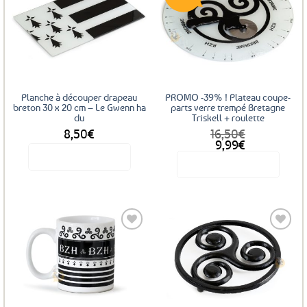
Ajouter
Ajouter
aux
aux
favoris
favoris
Planche à découper drapeau
PROMO -39% ! Plateau coupe-
breton 30 x 20 cm – Le Gwenn ha
parts verre trempé Bretagne
du
Triskell + roulette
8,50
€
16,50
€
Le
Le
9,99
€
prix
prix
Voir le produit
Voir le produit
initial
actuel
était :
est :
16,50€.
9,99€.
Ajouter
Ajouter
aux
aux
favoris
favoris