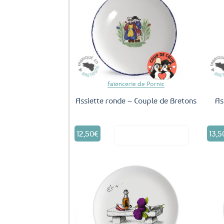
Ajouter
aux
favoris
Faïencerie de Pornic
Assiette ronde – Couple de Bretons
As
12,50
€
13,5
Voir le produit
Ajouter
aux
favoris