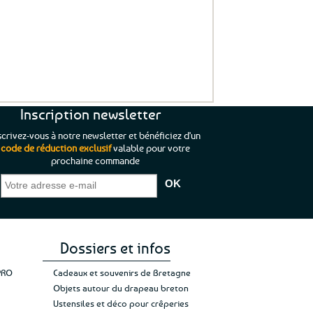
Inscription newsletter
scrivez-vous à notre newsletter et bénéficiez d'un
code de réduction exclusif
valable pour votre
prochaine commande
que je pouvais pas
“C’est agréable et tout aussi rassurant
“
 ;)
de constater qu’il n’y a pas de petite
l’oue
e de mon achat et
commande, mais un client à satisfaire.”
rapid
gez rien”
Jade C.
Guy H.
Vive 
Dossiers et infos
PRO
Cadeaux et souvenirs de Bretagne
Objets autour du drapeau breton
Ustensiles et déco pour crêperies