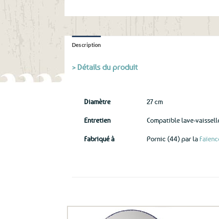
Description
> Détails du produit
Diamètre
27 cm
Entretien
Compatible lave-vaissel
Fabriqué à
Pornic (44) par la
Faïenc
Ils ont aussi le vent en poupe !