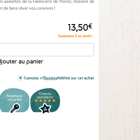
es assiettes de la Faïencerie de Pornic, histoire de
t de faire rêver vos convives !
13,50
€
Seulement 2 en stock !
 Une journée à la plage
jouter au panier
Cumulez +13
points
fidélité sur cet achat
Clients
Paiement
satisfaits
sécurisé
★★★★★