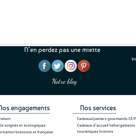
N’en perdez pas une miette
In
“J’ai mis 5 étoiles parce 
“Une boutique que je recommande pour
en mettre 6
leur sérieux, des bons et beaux produits
Notre blog
Je suis plus que satisfait
et une équipe à l’écoute :-)”
Patricia M.
de ma livraison. Ne chan
Nos engagements
Nos services
vraison
Cadeaux/paniers gourmands CE/
lis soignés et écologiques
Cadeaux d’accueil hébergements
touristiques bretons
brication bretonne et française