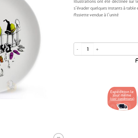
illustrations ont été déclinée sur l
s’évader quelques instants à table e
Ajouter
Assiette vendue à l’unité
aux
favoris
quantité de Assiette ronde "Et si..."
A
Expédition le
jour même
(voir conditions)