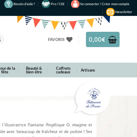
Besoin d’aide ?
Pro / CSE
Se connecter / Créer mon compte
Newsletter
0,00
€
FAVORIS
our de la
Beauté &
Coffrets
Artisans
fête
bien-être
cadeaux
 l’illustratrice Nantaise Angélique O. imagine et
lée avec beaucoup de fraîcheur et de poésie ! Ses