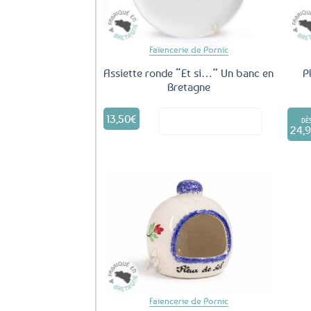
Faïencerie de Pornic
Assiette ronde “Et si…” Un banc en
P
Bretagne
13,50
€
Voir le produit
DÈ
24,
Ajouter
aux
favoris
Faïencerie de Pornic