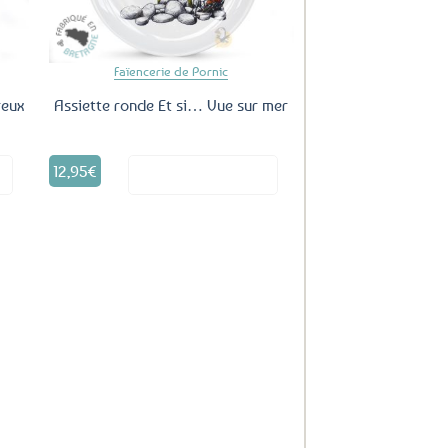
Faïencerie de Pornic
reux
Assiette ronde Et si… Vue sur mer
12,95
€
it
Voir le produit