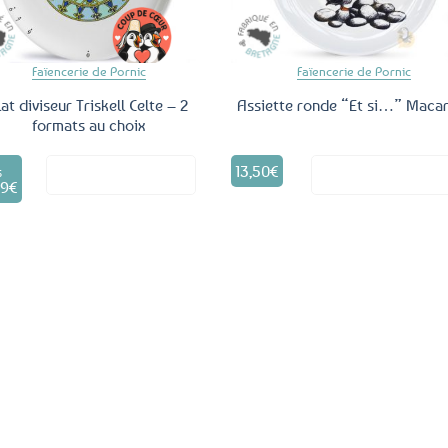
Faïencerie de Pornic
Faïencerie de Pornic
lat diviseur Triskell Celte – 2
Assiette ronde “Et si…” Maca
formats au choix
Ce
13,50
€
Voir le produit
Voir le produ
produit
S
99
€
a
plusieurs
variations.
Les
options
peuvent
être
choisies
sur
la
page
du
produit