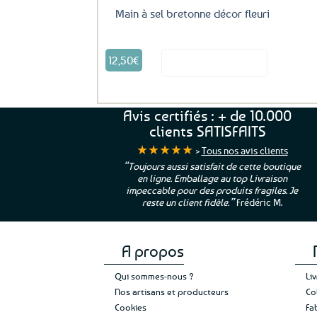
Main à sel bretonne décor fleuri
12,50
€
Voir le produit
Avis certifiés : + de 10.000
clients SATISFAITS
★★★★★
>
Tous nos avis clients
ur. La Bretagne à
“Toujours aussi satisfait de cette boutique
en ligne. Emballage au top Livraison
 moi qui suis si loin
impeccable pour des produits fragiles. Je
e”
Cathy P.
reste un client fidèle.”
Frédéric M.
A propos
Qui sommes-nous ?
Li
Nos artisans et producteurs
Co
Cookies
Fa