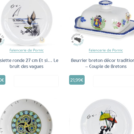
Ajouter
Ajo
aux
a
favoris
fav
Faïencerie de Pornic
Faïencerie de Pornic
siette ronde 27 cm Et si… Le
Beurrier breton décor traditio
bruit des vagues
– Couple de Bretons
0
€
21,99
€
Voir le produit
Voir le produ
Ajouter
Ajo
aux
a
favoris
fav