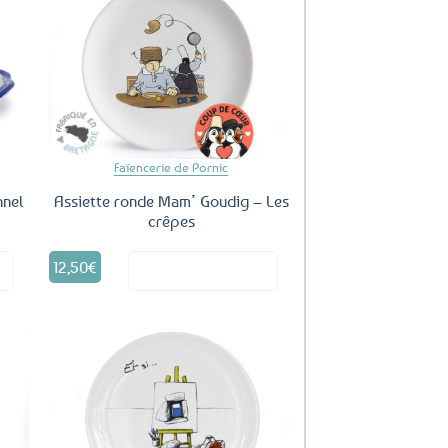
uter
Ajouter
ux
aux
oris
favoris
Faïencerie de Pornic
nnel
Assiette ronde Mam’ Goudig – Les
crêpes
12,50
€
it
Voir le produit
uter
Ajouter
ux
aux
oris
favoris