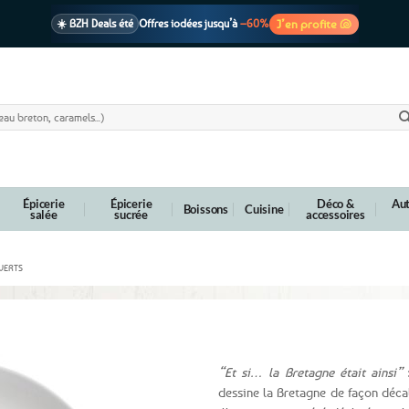
J’en profite 🐚
☀️ BZH Deals été
Offres iodées jusqu’à
–60%
🩷 CADEAU !
1 cadeau offert
dès 39€ d’achats
Voir cond. 🎁
📦 Livraison
En point relais dès
3,95€
seulement
Voir cond. 🚚
Épicerie
Épicerie
Déco &
Aut
Boissons
Cuisine
salée
sucrée
accessoires
VERTS
née à la plage
“Et si… la Bretagne était ainsi”
:
dessine la Bretagne de façon déca