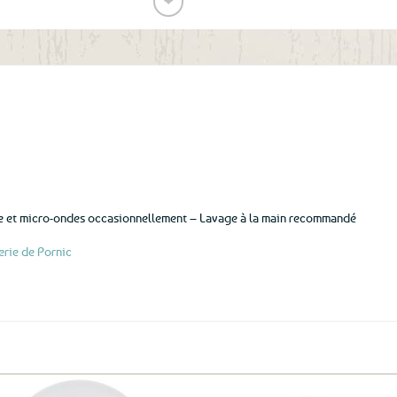
❤
Ajouter
aux
favoris
le et micro-ondes occasionnellement – Lavage à la main recommandé
erie de Pornic