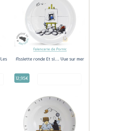
uter
Ajouter
ux
aux
oris
favoris
Faïencerie de Pornic
 Les
Assiette ronde Et si… Vue sur mer
12,95
€
it
Voir le produit
uter
Ajouter
ux
aux
oris
favoris