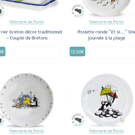
Faïencerie de Pornic
Faïencerie de Pornic
rier breton décor traditionnel
Assiette ronde “Et si…” Un
– Couple de Bretons
journée à la plage
9
€
13,50
€
Voir le produit
Voir le produ
Ajouter
Ajo
aux
a
favoris
fav
Faïencerie de Pornic
Faïencerie de Pornic