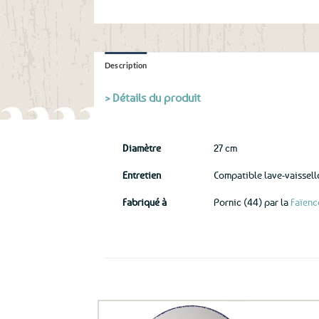
Description
> Détails du produit
Diamètre
27 cm
Entretien
Compatible lave-vaissel
Fabriqué à
Pornic (44) par la
Faïenc
Ils ont aussi le vent en poupe !