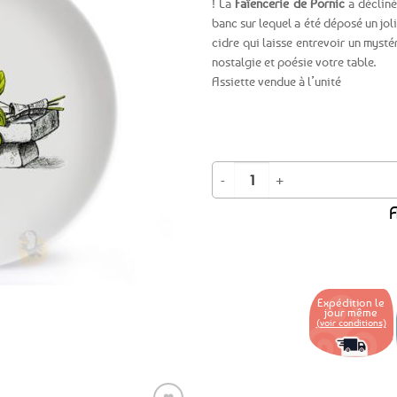
! La
Faïencerie de Pornic
a déclin
banc sur lequel a été déposé un jol
Ajouter
cidre qui laisse entrevoir un mysté
aux
nostalgie et poésie votre table.
favoris
Assiette vendue à l’unité
quantité de Assiette ronde "Et si...
A
Expédition le
jour même
(voir conditions)