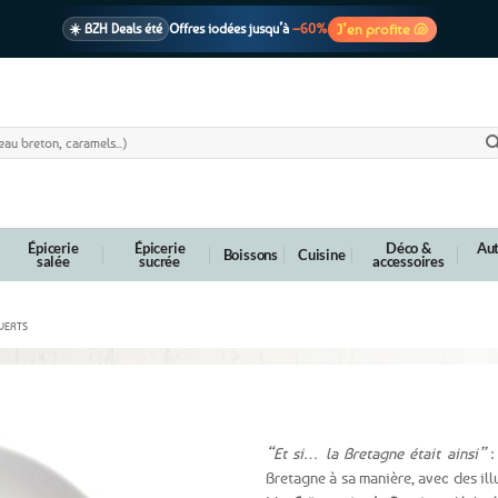
J’en profite 🐚
☀️ BZH Deals été
Offres iodées jusqu’à
–60%
🩷 CADEAU !
1 cadeau offert
dès 39€ d’achats
Voir cond. 🎁
📦 Livraison
En point relais dès
3,95€
seulement
Voir cond. 🚚
Épicerie
Épicerie
Déco &
Aut
Boissons
Cuisine
salée
sucrée
accessoires
VERTS
 en Bretagne
“Et si… la Bretagne était ainsi”
:
Bretagne à sa manière, avec des illu