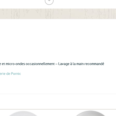
❤
Ajouter
aux
favoris
le et micro-ondes occasionnellement – Lavage à la main recommandé
erie de Pornic