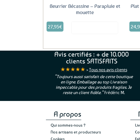
Beurrier Bécassine – Parapluie et
Plat
mouette
27,95
€
24,
Voir le produit
Avis certifiés : + de 10.000
clients SATISFAITS
★★★★★
>
Tous nos avis clients
ur. La Bretagne à
“Toujours aussi satisfait de cette boutique
en ligne. Emballage au top Livraison
 moi qui suis si loin
impeccable pour des produits fragiles. Je
e”
Cathy P.
reste un client fidèle.”
Frédéric M.
A propos
Qui sommes-nous ?
Li
Nos artisans et producteurs
Co
Cookies
Fa