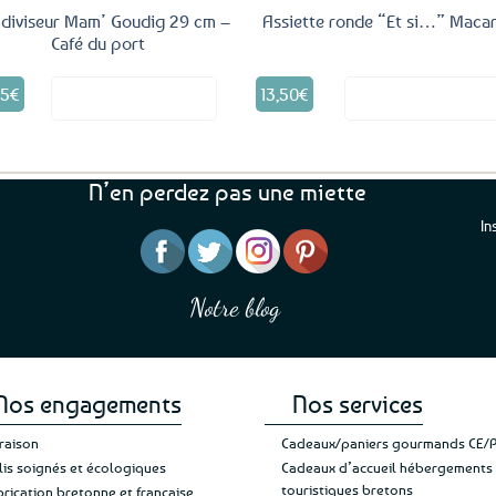
 diviseur Mam’ Goudig 29 cm –
Assiette ronde “Et si…” Maca
Café du port
95
€
13,50
€
Voir le produit
Voir le produ
N’en perdez pas une miette
In
“J’ai mis 5 étoiles parce 
“Une boutique que je recommande pour
en mettre 6
leur sérieux, des bons et beaux produits
Notre blog
Je suis plus que satisfait
et une équipe à l’écoute :-)”
Patricia M.
de ma livraison. Ne chan
Nos engagements
Nos services
vraison
Cadeaux/paniers gourmands CE/
lis soignés et écologiques
Cadeaux d’accueil hébergements
touristiques bretons
brication bretonne et française