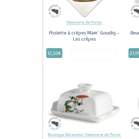
Faïencerie de Pornic
Assiette à crêpes Mam’ Goudig –
Beur
Les crêpes
12,50
€
21,9
Voir le produit
Ajouter
aux
favoris
Boutique Bécassine | Faïencerie de Pornic