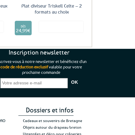
reux
Plat diviseur Triskell Celte – 2
formats au choix
Ce
it
Voir le produit
produit
DÈS
24,99
€
a
plusieurs
variations.
Les
Inscription newsletter
options
scrivez-vous à notre newsletter et bénéficiez d'un
peuvent
code de réduction exclusif
valable pour votre
être
prochaine commande
que je pouvais pas
“C’est agréable et tout aussi rassurant
“
choisies
 ;)
de constater qu’il n’y a pas de petite
l’oue
sur
e de mon achat et
commande, mais un client à satisfaire.”
rapid
la
gez rien”
Jade C.
Guy H.
Vive 
page
du
produit
Dossiers et infos
PRO
Cadeaux et souvenirs de Bretagne
Objets autour du drapeau breton
Ustensiles et déco pour crêperies