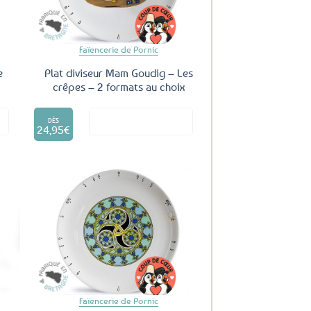
Faïencerie de Pornic
e
Plat diviseur Mam Goudig – Les
crêpes – 2 formats au choix
Ce
it
Voir le produit
produit
DÈS
24,95
€
a
plusieurs
variations.
Les
options
peuvent
être
uter
Ajouter
ux
aux
choisies
oris
favoris
sur
la
page
du
Faïencerie de Pornic
produit