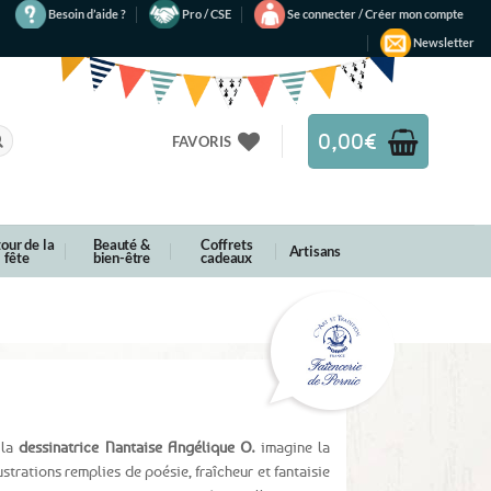
Besoin d’aide ?
Pro / CSE
Se connecter / Créer mon compte
Newsletter
0,00
€
FAVORIS
our de la
Beauté &
Coffrets
Artisans
fête
bien-être
cadeaux
 la
dessinatrice Nantaise Angélique O.
imagine la
strations remplies de poésie, fraîcheur et fantaisie