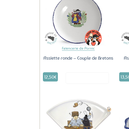
Ajouter
aux
favoris
Faïencerie de Pornic
Assiette ronde – Couple de Bretons
As
12,50
€
13,5
Voir le produit
Ajouter
aux
favoris