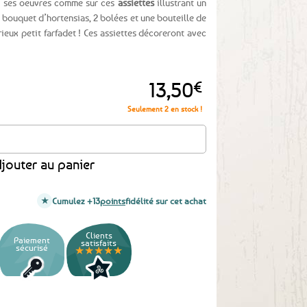
é ses oeuvres comme sur ces
assiettes
illustrant un
i bouquet d’hortensias, 2 bolées et une bouteille de
rieux petit farfadet ! Ces assiettes décoreront avec
13,50
€
Seulement 2 en stock !
" Un banc en Bretagne
jouter au panier
Cumulez +13
points
fidélité sur cet achat
Clients
Paiement
satisfaits
sécurisé
★★★★★