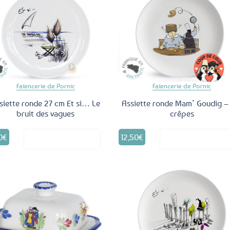
Ajouter
Ajo
aux
a
favoris
fav
Faïencerie de Pornic
Faïencerie de Pornic
siette ronde 27 cm Et si… Le
Assiette ronde Mam’ Goudig –
bruit des vagues
crêpes
0
€
12,50
€
Voir le produit
Voir le produ
Ajouter
Ajo
aux
a
favoris
fav